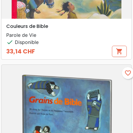
Couleurs de Bible
Parole de Vie
check
Disponible
33,14 CHF
shopping_cart
Prix
favorite_border