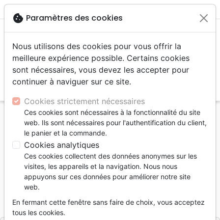
menu
shopping_cart
account_circle
cookie
Paramètres des cookies
Nous utilisons des cookies pour vous offrir la
meilleure expérience possible. Certains cookies
sont nécessaires, vous devez les accepter pour
continuer à naviguer sur ce site.
search
Reche
Cookies strictement nécessaires
Ces cookies sont nécessaires à la fonctionnalité du site
Accueil
Jeunesse
web. Ils sont nécessaires pour l'authentification du client,
Bible en 365 histoires (La) - [édition révisée]
le panier et la commande.
Cookies analytiques
La Bible en 365 histoires
Ces cookies collectent des données anonymes sur les
[édition révisée]
visites, les appareils et la navigation. Nous nous
appuyons sur ces données pour améliorer notre site
Auteur :
Mary Batchelor
web.
Référence
EXL0332
EAN
9782755003321
En fermant cette fenêtre sans faire de choix, vous acceptez
Excelsis
Editeur
tous les cookies.