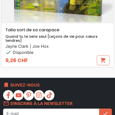
Talia sort de sa carapace
Quand tu te sens seul [Leçons de vie pour cœurs
tendres]
Jayne Clark | Joe Hox
check
Disponible
9,26 CHF
shopping_cart
Prix
bookmark
SUIVEZ-NOUS
facebook
youtube
pinterest
instagram
tiktok
mail_outline
S'INSCRIRE À LA NEWSLETTER
check
S'i