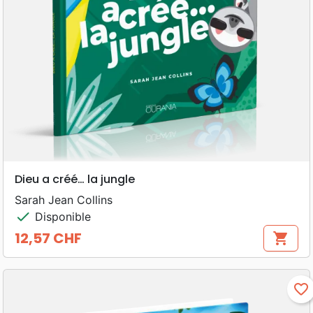
Dieu a créé… la jungle
Sarah Jean Collins
check
Disponible
12,57 CHF
shopping_cart
Prix
favorite_border