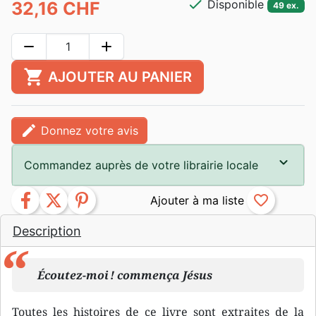
check
Disponible
32,16 CHF
49 ex.
remove
add
shopping_cart
AJOUTER AU PANIER
edit
Donnez votre avis
Commandez auprès de votre librairie locale
facebook
twitter
pinterest
favorite_border
Description
Écoutez-moi ! commença Jésus
Toutes les histoires de ce livre sont extraites de la