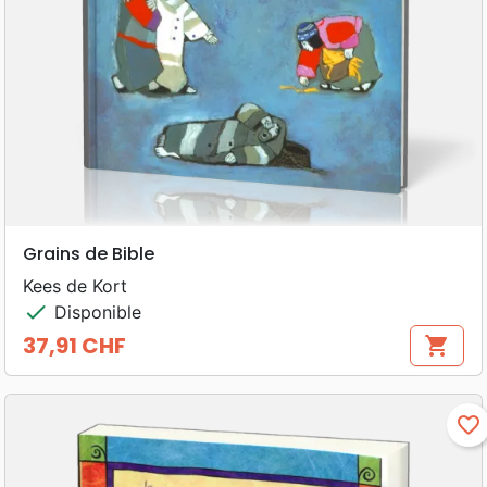
Grains de Bible
Kees de Kort
check
Disponible
37,91 CHF
shopping_cart
Prix
favorite_border