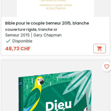
Bible pour le couple Semeur 2015, blanche
couverture rigide, tranche or
Semeur 2015 | Gary Chapman
check
Disponible
48,73 CHF
shopping_cart
Prix
favorite_border