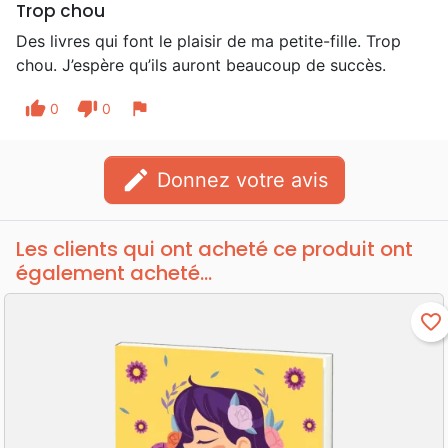
Trop chou
Des livres qui font le plaisir de ma petite-fille. Trop
chou. J’espère qu’ils auront beaucoup de succès.
thumb_up
thumb_down
flag
0
0
edit
Donnez votre avis
Les clients qui ont acheté ce produit ont
également acheté...
favorite_border