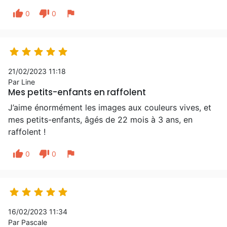
thumb_up
thumb_down
flag
0
0





21/02/2023 11:18
Par Line
Mes petits-enfants en raffolent
J’aime énormément les images aux couleurs vives, et
mes petits-enfants, âgés de 22 mois à 3 ans, en
raffolent !
thumb_up
thumb_down
flag
0
0





16/02/2023 11:34
Par Pascale