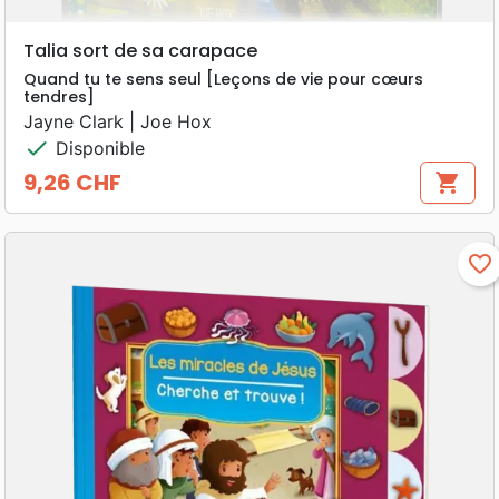
Talia sort de sa carapace
Quand tu te sens seul [Leçons de vie pour cœurs
tendres]
Jayne Clark | Joe Hox
check
Disponible
9,26 CHF
shopping_cart
Prix
favorite_border