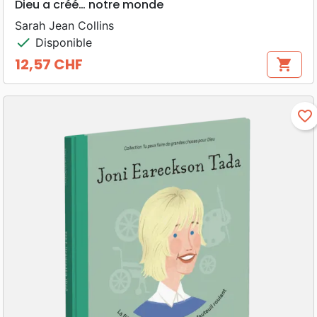
Dieu a créé… notre monde
Sarah Jean Collins
check
Disponible
12,57 CHF
shopping_cart
Prix
favorite_border