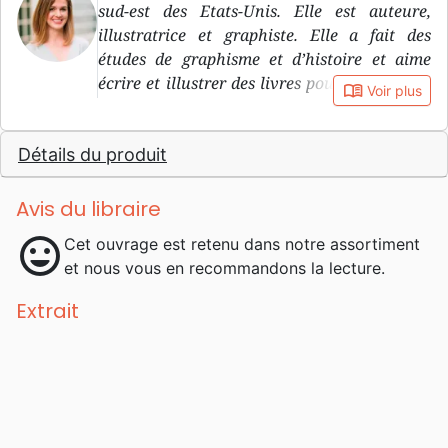
sud-est des Etats-Unis. Elle est auteure,
illustratrice et graphiste. Elle a fait des
études de graphisme et d’histoire et aime
écrire et illustrer des livres pour enfants qui
book_open
Voir plus
plaisent aussi aux parents. Elle est mariée à
Tim depuis 2008 et ils ont deux enfants.
Détails du produit
Avis du libraire
mood
Cet ouvrage est retenu dans notre assortiment
et nous vous en recommandons la lecture.
Extrait