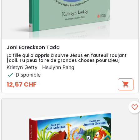
Joni Eareckson Tada
La fille qui a appris à suivre Jésus en fauteuil roulant
[coll. Tu peux faire de grandes choses pour Dieu]
Kristyn Getty | Hsulynn Pang
check
Disponible
12,57 CHF
shopping_cart
Prix
favorite_border