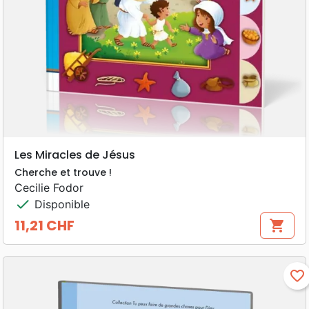
Les Miracles de Jésus
Cherche et trouve !
Cecilie Fodor
check
Disponible
11,21 CHF
shopping_cart
Prix
favorite_border