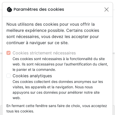
menu
shopping_cart
account_circle
cookie
Paramètres des cookies
Nous utilisons des cookies pour vous offrir la
meilleure expérience possible. Certains cookies
sont nécessaires, vous devez les accepter pour
continuer à naviguer sur ce site.
search
Reche
Cookies strictement nécessaires
Ces cookies sont nécessaires à la fonctionnalité du site
Accueil
Livres
Enfants
4 à 6 ans
web. Ils sont nécessaires pour l'authentification du client,
Dieu a créé… la jungle
le panier et la commande.
Cookies analytiques
Dieu a créé… la jungle
Ces cookies collectent des données anonymes sur les
Auteur :
Sarah Jean Collins
visites, les appareils et la navigation. Nous nous
appuyons sur ces données pour améliorer notre site
Référence
OUR2084
EAN
9782889130849
web.
Ourania
Editeur
En fermant cette fenêtre sans faire de choix, vous acceptez
tous les cookies.