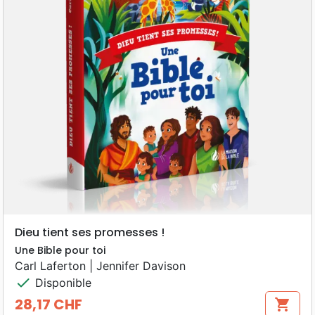
Dieu tient ses promesses !
Une Bible pour toi
Carl Laferton | Jennifer Davison
check
Disponible
28,17 CHF
shopping_cart
Prix