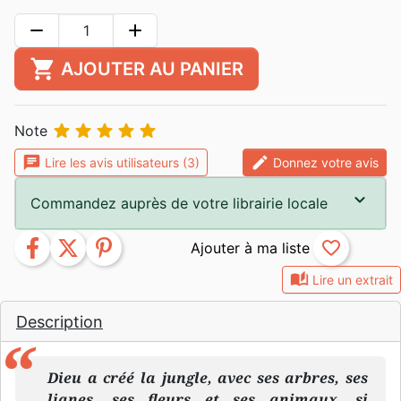
remove
add
shopping_cart
AJOUTER AU PANIER





Note
chat
edit
Lire les avis utilisateurs (3)
Donnez votre avis
Commandez auprès de votre librairie locale
facebook
twitter
pinterest
favorite_border
auto_stories
Lire un extrait
Description
Dieu a créé la jungle, avec ses arbres, ses
lianes, ses fleurs et ses animaux, si