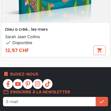
Dieu a créé… les mers
Sarah Jean Collins
check
Disponible
12,57 CHF
shopping_cart
Prix
bookmark
SUIVEZ-NOUS
facebook
youtube
pinterest
instagram
tiktok
mail_outline
S'INSCRIRE À LA NEWSLETTER
check
S'i