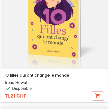
10 filles qui ont changé le monde
Irene Howat
check
Disponible
11,21 CHF
shopping_cart
Prix