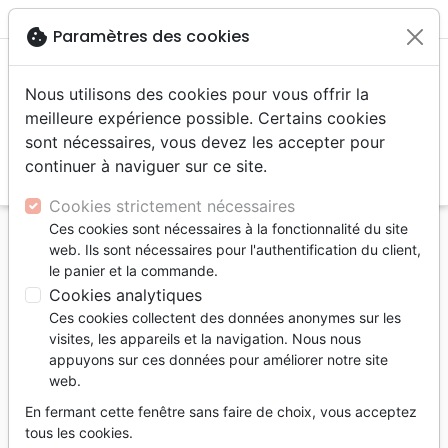
menu
shopping_cart
account_circle
cookie
Paramètres des cookies
Nous utilisons des cookies pour vous offrir la
meilleure expérience possible. Certains cookies
sont nécessaires, vous devez les accepter pour
continuer à naviguer sur ce site.
search
Reche
Cookies strictement nécessaires
Ces cookies sont nécessaires à la fonctionnalité du site
Accueil
Vidéos
Dessins animés
web. Ils sont nécessaires pour l'authentification du client,
Incroyable Histoire de Jésus [DVD] (L') - Film
le panier et la commande.
d'animation
Cookies analytiques
Ces cookies collectent des données anonymes sur les
L'incroyable Histoire de Jésus [DVD]
visites, les appareils et la navigation. Nous nous
Film d'animation
appuyons sur ces données pour améliorer notre site
web.
Auteur :
Robert Fernandez
En fermant cette fenêtre sans faire de choix, vous acceptez
Référence
SAJE6453
EAN
3700000264538
tous les cookies.
SAJE Distribution