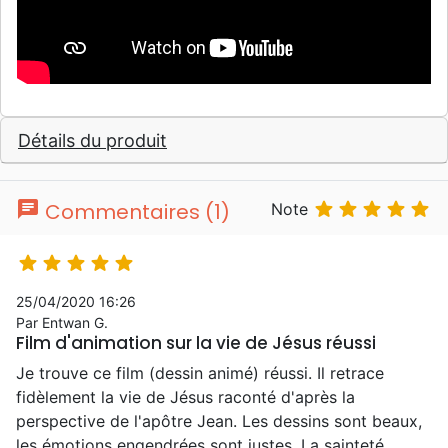
Détails du produit
chat





Commentaires (1)
Note





25/04/2020 16:26
Par Entwan G.
Film d'animation sur la vie de Jésus réussi
Je trouve ce film (dessin animé) réussi. Il retrace
fidèlement la vie de Jésus raconté d'après la
perspective de l'apôtre Jean. Les dessins sont beaux,
les émotions engendrées sont justes. La sainteté,