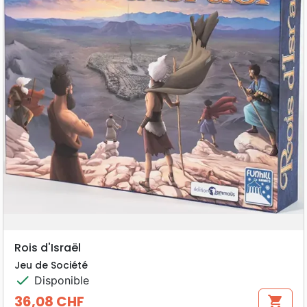
Rois d'Israël
Jeu de Société
check
Disponible
36,08 CHF
shopping_cart