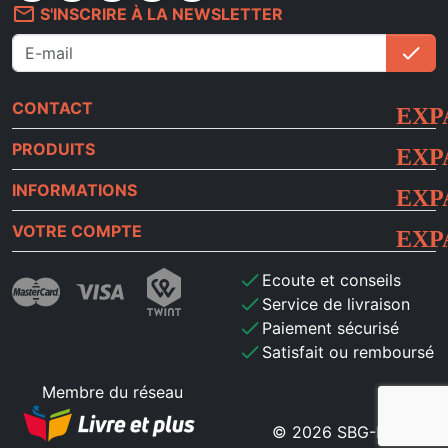
mail_outline
S'INSCRIRE À LA NEWSLETTER
check
S'i
CONTACT
PRODUITS
INFORMATIONS
VOTRE COMPTE
check
Ecoute et conseils
check
Service de livraison
check
Paiement sécurisé
check
Satisfait ou remboursé
Membre du réseau
© 2026 SBG-MB