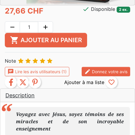
check
Disponible
27,66 CHF
2 ex.
remove
add
shopping_cart
AJOUTER AU PANIER





Note
chat
edit
Lire les avis utilisateurs (1)
Donnez votre avis
facebook
twitter
pinterest
favorite_border
Description
Voyagez avec Jésus, soyez témoins de ses
miracles et de son incroyable
enseignement