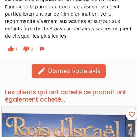
l'amour et la pureté du coeur de Jésus ressortent
particulièrement par ce film d'animation. Je le
recommande vivement aux adultes et surtout aux
enfants à partir de 8 ans car certaines scènes risquent
de choquer les plus jeunes.
thumb_up
thumb_down
flag
1
0
edit
Donnez votre avis
Les clients qui ont acheté ce produit ont
également acheté...
favorite_border