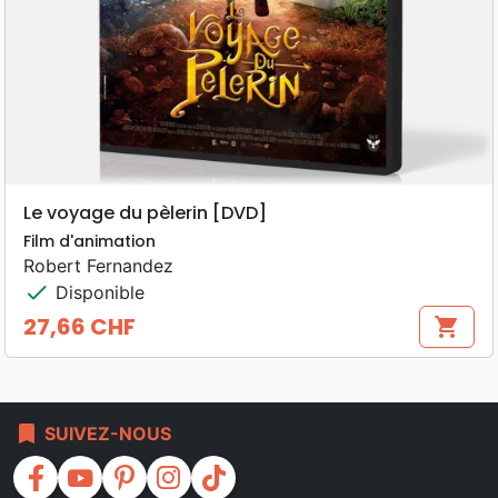
Le voyage du pèlerin [DVD]
Film d'animation
Robert Fernandez
check
Disponible
27,66 CHF
shopping_cart
Prix
bookmark
SUIVEZ-NOUS
facebook
youtube
pinterest
instagram
tiktok