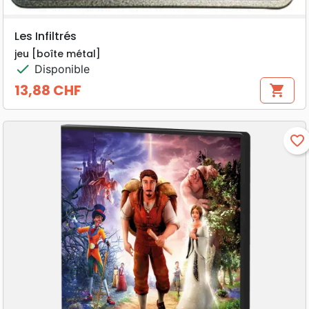
Les Infiltrés
jeu [boîte métal]
check
Disponible
13,88 CHF
shopping_cart
Prix
favorite_border