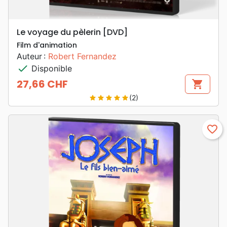
Le voyage du pèlerin [DVD]
Film d'animation
Auteur :
Robert Fernandez
check
Disponible
27,66 CHF
shopping_cart
Prix
(2)
star
star
star
star
star
favorite_border