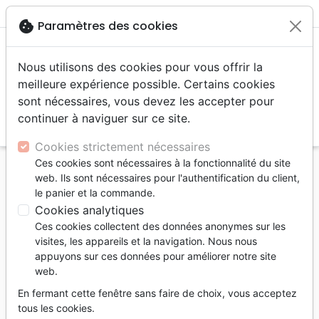
menu
shopping_cart
account_circle
cookie
Paramètres des cookies
Nous utilisons des cookies pour vous offrir la
meilleure expérience possible. Certains cookies
sont nécessaires, vous devez les accepter pour
continuer à naviguer sur ce site.
search
Reche
Cookies strictement nécessaires
Ces cookies sont nécessaires à la fonctionnalité du site
Accueil
Auteurs
Fernandez Robert
web. Ils sont nécessaires pour l'authentification du client,
le panier et la commande.
Robert Fernandez
Cookies analytiques
Liste des produits par auteur
Ces cookies collectent des données anonymes sur les
visites, les appareils et la navigation. Nous nous
tune
Filtrer
appuyons sur ces données pour améliorer notre site
web.
Dessins animés
En fermant cette fenêtre sans faire de choix, vous acceptez
tous les cookies.