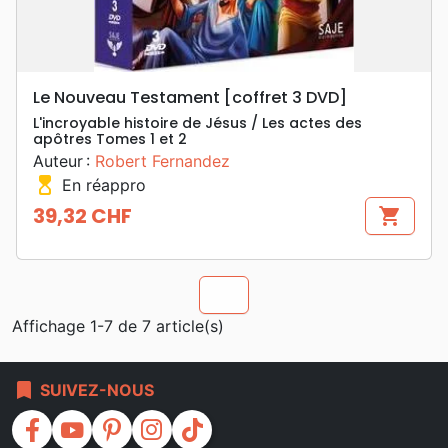
Le Nouveau Testament [coffret 3 DVD]
L'incroyable histoire de Jésus / Les actes des
apôtres Tomes 1 et 2
Auteur :
Robert Fernandez
hourglass_top
En réappro
39,32 CHF
shopping_cart
Prix
chevron_u
Affichage 1-7 de 7 article(s)
bookmark
SUIVEZ-NOUS
facebook
youtube
pinterest
instagram
tiktok