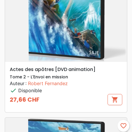
Actes des apôtres [DVD animation]
Tome 2 - L'Envoi en mission
Auteur :
Robert Fernandez
check
Disponible
27,66 CHF
shopping_cart
Prix
favorite_border