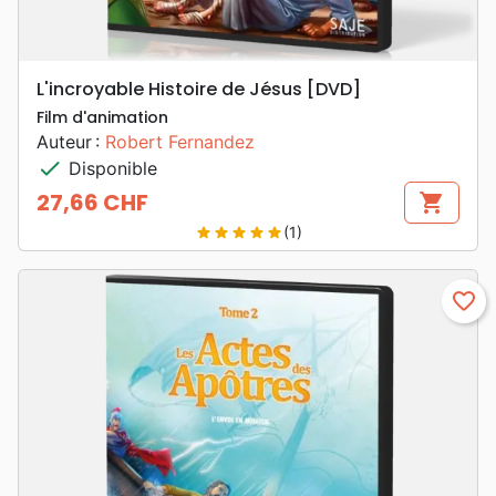
L'incroyable Histoire de Jésus [DVD]
Film d'animation
Auteur :
Robert Fernandez
check
Disponible
27,66 CHF
shopping_cart
Prix
(1)
star
star
star
star
star
favorite_border