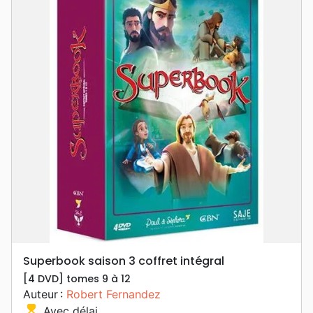
Superbook saison 3 coffret intégral
[4 DVD] tomes 9 à 12
Auteur :
Robert Fernandez
hourglass_top
Avec délai