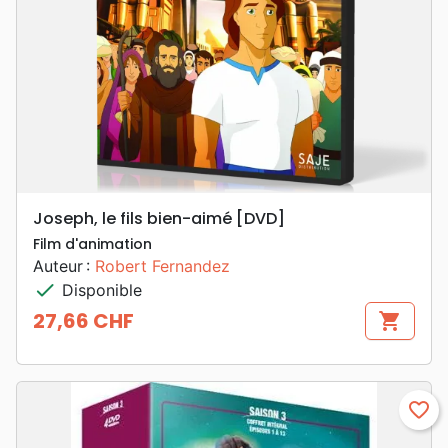
Joseph, le fils bien-aimé [DVD]
Film d'animation
Auteur :
Robert Fernandez
check
Disponible
27,66 CHF
shopping_cart
Prix
favorite_border