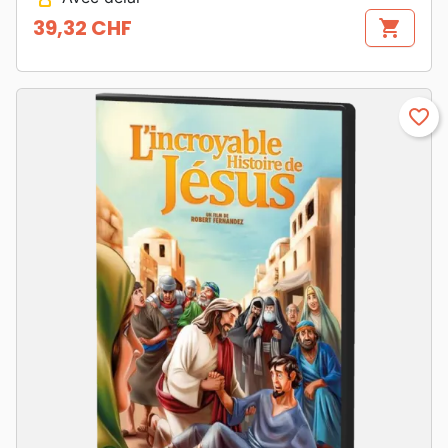
39,32 CHF
shopping_cart
Prix
favorite_border