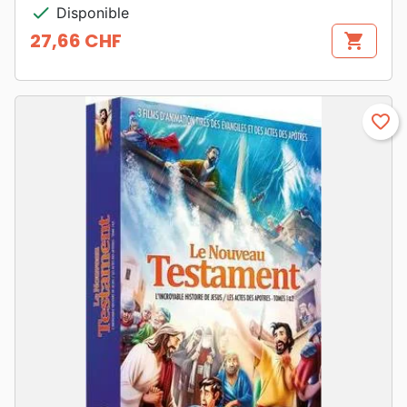
check
Disponible
27,66 CHF
shopping_cart
Prix
favorite_border