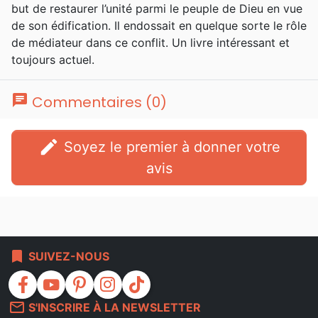
but de restaurer l’unité parmi le peuple de Dieu en vue
de son édification. Il endossait en quelque sorte le rôle
de médiateur dans ce conflit. Un livre intéressant et
toujours actuel.
chat
Commentaires (0)
edit
Soyez le premier à donner votre
avis
bookmark
SUIVEZ-NOUS
facebook
youtube
pinterest
instagram
tiktok
mail_outline
S'INSCRIRE À LA NEWSLETTER