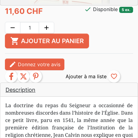
check
Disponible
11,60 CHF
5 ex.
remove
add
shopping_cart
AJOUTER AU PANIER
edit
Donnez votre avis
facebook
twitter
pinterest
favorite_border
Description
La doctrine du repas du Seigneur a occasionné de
nombreuses discordes dans l’histoire de l’Église. Dans
ce petit livre, paru en 1541, la même année que la
première édition française de l’Institution de la
religion chrétienne, Jean Calvin nous explique en quoi