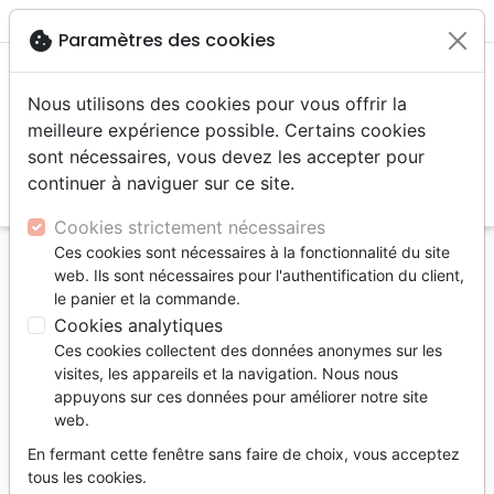
menu
shopping_cart
account_circle
cookie
Paramètres des cookies
Nous utilisons des cookies pour vous offrir la
meilleure expérience possible. Certains cookies
sont nécessaires, vous devez les accepter pour
continuer à naviguer sur ce site.
search
Reche
Cookies strictement nécessaires
Ces cookies sont nécessaires à la fonctionnalité du site
Accueil
Livres
Eglise
Service
web. Ils sont nécessaires pour l'authentification du client,
Petit traité sur la Cène - Son institution, son utilité
le panier et la commande.
et ses bienfaits
Cookies analytiques
Ces cookies collectent des données anonymes sur les
Petit traité sur la Cène
visites, les appareils et la navigation. Nous nous
Son institution, son utilité et ses bienfaits
appuyons sur ces données pour améliorer notre site
web.
Auteur :
Jean Calvin
En fermant cette fenêtre sans faire de choix, vous acceptez
Référence
PC7329
EAN
9782924773291
tous les cookies.
Impact Héritage