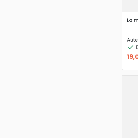
La m
Aute
check
D
19,
Prix