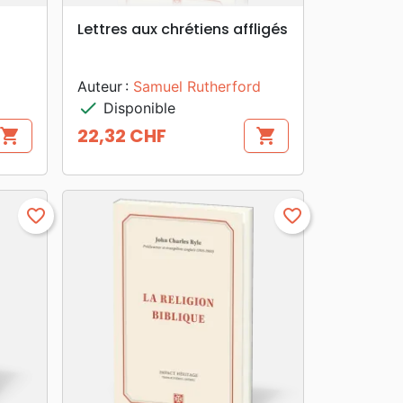
search
APERÇU RAPIDE
Lettres aux chrétiens affligés
Auteur :
Samuel Rutherford
check
Disponible
22,32 CHF
shopping_cart
shopping_cart
Prix
favorite_border
favorite_border