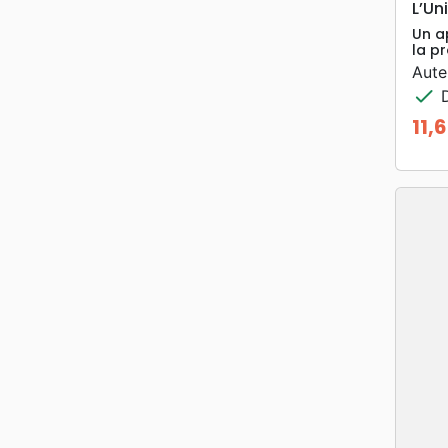
L’Un
Un a
la p
Aute
check
D
11,
Prix