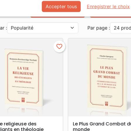
Accepter tous
Enregistrer le choix
Croissance spirituelle
Témoignages, bi
ar :
Par page :
favorite_border
search
search
APERÇU RAPIDE
APERÇU RAPIDE
ie religieuse des
Le Plus Grand Combat d
iants en théologie
monde