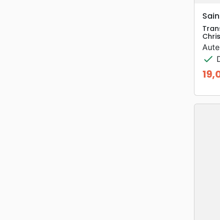
Sain
Tran
Chris
Aute
check
D
19,
Prix