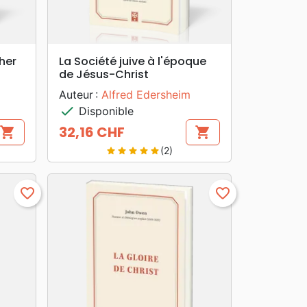
search
APERÇU RAPIDE
her
La Société juive à l'époque
de Jésus-Christ
Auteur :
Alfred Edersheim
check
Disponible
32,16 CHF
shopping_cart
shopping_cart
Prix
(2)
star
star
star
star
star
favorite_border
favorite_border