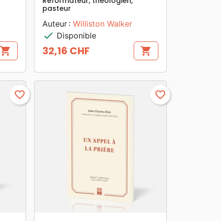
Réformateur, théologien,
pasteur
Auteur :
Williston Walker
check
Disponible
32,16 CHF
shopping_cart
shopping_cart
Prix
favorite_border
favorite_border
search
APERÇU RAPIDE