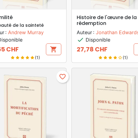
search
search
APERÇU RAPIDE
APERÇU RAPIDE
milité
Histoire de l'œuvre de la
rédemption
eauté de la sainteté
ur :
Andrew Murray
Auteur :
Jonathan Edward
check
isponible
Disponible
55 CHF
27,78 CHF
shopping_cart
Prix
(1)
(1)
star
star
star
star
star
star
star
star
star
star_border
favorite_border