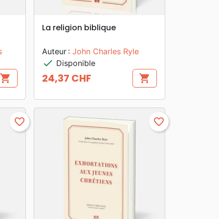
search
APERÇU RAPIDE
La religion biblique
s
Auteur :
John Charles Ryle
check
Disponible
24,37 CHF
shopping_cart
shopping_cart
Prix
favorite_border
favorite_border