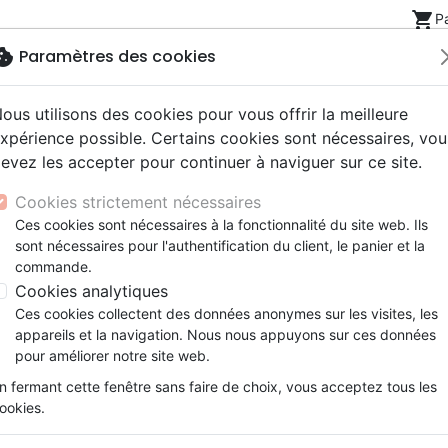
shopping_cart
P
okie
Paramètres des cookies
ous utilisons des cookies pour vous offrir la meilleure
Nouveautés
Bibles
Livres
eBooks
Jeunesse
xpérience possible. Certains cookies sont nécessaires, vou
evez les accepter pour continuer à naviguer sur ce site.
eaux Testaments
ine
lité
 ans
lations
ns animés
s
Etude biblique
Bandes dessinées
Découverte de la foi
Adolescents, jeunes
Rap, Hip-hop
Films, fiction
Jeux
Cookies strictement nécessaires
ons
cation
e
2 ans
ry, Latino, Folk
gnement, conférences
elisation
Segond 21
Famille, couple
Méditations
Bibles jeunesse
Instrumental
Documentaires, reportage
Accessoires de Bible
Ces cookies sont nécessaires à la fonctionnalité du site web. Ils
iles
e
esse
ro
iels
Segond
Souffrance, Relation d'aide
Souffrance, Relation d'aide
Louange, Adoration
Papeterie
act Héritage
sont nécessaires pour l'authentification du client, le panier et la
k
elisation
ue
esse
NEG
Santé
Psychologie
Hardrock, Métal
commande.
 Héritage veut aider l’Église à redécouvrir les richesses 
cations
ts
le, Couple
l, Soul
Darby
Ethique, société, politique
Apologétique
Pop, Rock
Cookies analytiques
es écrits du passé. Nous ciblons les ouvrages qui ont marqu
ation
Événements actuels
Ces cookies collectent des données anonymes sur les visites, les
ise. Nous traduisons et rééditons des livres qui sont
appareils et la navigation. Nous nous appuyons sur ces données
d’hui pour soutenir l’Église dans sa mission.
pour améliorer notre site web.
n fermant cette fenêtre sans faire de choix, vous acceptez tous les
ookies.
 des produits de l'éditeur