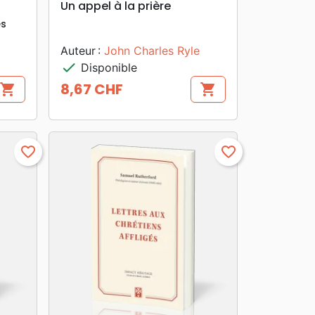
Un appel à la prière
es
Auteur :
John Charles Ryle
check
Disponible
8,67 CHF
shopping_cart
shopping_cart
Prix
favorite_border
favorite_border