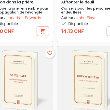
ion dans la prière
Affronter le deuil
ppel à prier ensemble pour
Conseils pour les personn
ropagation de l'évangile
endeuillées
ur :
Jonathan Edwards
Auteur :
John Flavel
check
isponible
Disponible
60 CHF
14,13 CHF
shopping_cart
Prix
favorite_border