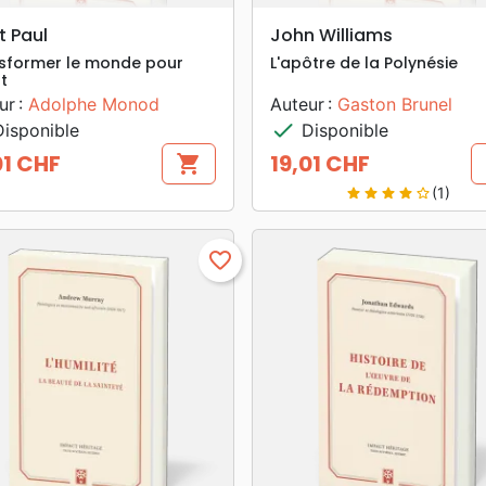
search
search
APERÇU RAPIDE
APERÇU RAPIDE
t Paul
John Williams
sformer le monde pour
L'apôtre de la Polynésie
t
ur :
Adolphe Monod
Auteur :
Gaston Brunel
check
isponible
Disponible
01 CHF
19,01 CHF
shopping_cart
Prix
(1)
star
star
star
star
star_border
favorite_border