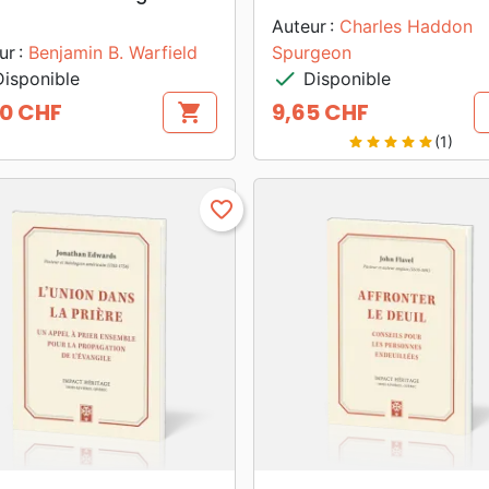
Auteur :
Charles Haddon
ur :
Benjamin B. Warfield
Spurgeon
check
isponible
Disponible
60 CHF
9,65 CHF
shopping_cart
Prix
(1)
star
star
star
star
star
favorite_border
search
search
APERÇU RAPIDE
APERÇU RAPIDE