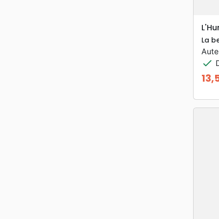
L'Hu
La b
Aute
check
D
13,
Prix