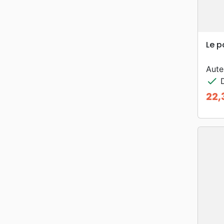
Le p
Aute
check
D
22,
Prix