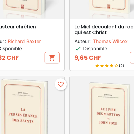
search
search
APERÇU RAPIDE
APERÇU RAPIDE
asteur chrétien
Le Miel découlant du roc
qui est Christ
ur :
Richard Baxter
Auteur :
Thomas Wilcox
check
isponible
Disponible
32 CHF
9,65 CHF
shopping_cart
Prix
(2)
star
star
star
star
star_border
favorite_border