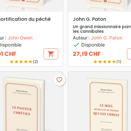
search
search
APERÇU RAPIDE
APERÇU RAPIDE
ortification du péché
John G. Paton
Un grand missionnaire par
les cannibales
ur :
John Owen
Auteur :
John G. Paton
check
isponible
Disponible
01 CHF
27,19 CHF
shopping_cart
Prix
(2)
(1)
star
star
star
star
star
star
star
star
star
star
favorite_border