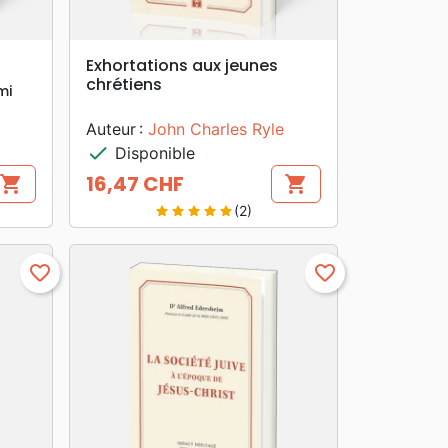
search
APERÇU RAPIDE
Exhortations aux jeunes
chrétiens
mi
Auteur :
John Charles Ryle
check
Disponible
16,47 CHF
shopping_cart
shopping_cart
Prix
(2)
star
star
star
star
star
favorite_border
favorite_border