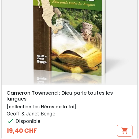
Cameron Townsend : Dieu parle toutes les
langues
[collection Les Héros de la foi]
Geoff & Janet Benge
check
Disponible
19,40 CHF
shopping_cart
Prix