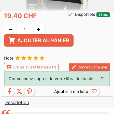
check
Disponible
19,40 CHF
26 ex.
remove
add
shopping_cart
AJOUTER AU PANIER





Note
chat
edit
Lire les avis utilisateurs (1)
Donnez votre avis
Commandez auprès de votre librairie locale
facebook
twitter
pinterest
favorite_border
Description