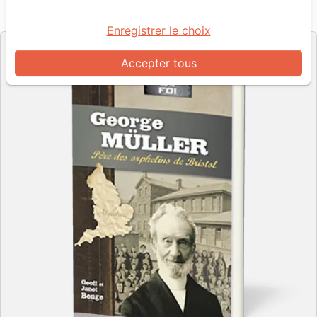
Référence
JEM0138
EAN
9782881501388
Jeunesse en Mission - JEM
Editeur
Enregistrer le choix
Accepter tous