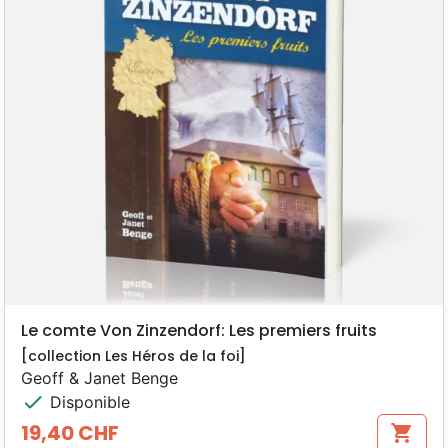
Le comte Von Zinzendorf: Les premiers fruits
[collection Les Héros de la foi]
Geoff & Janet Benge
check
Disponible
19,40 CHF
shopping_cart
Prix