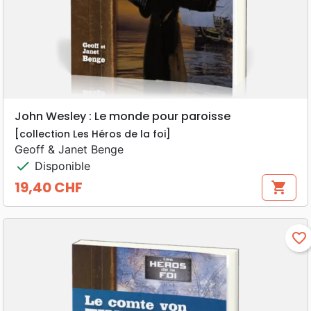
John Wesley : Le monde pour paroisse
[collection Les Héros de la foi]
Geoff & Janet Benge
check
Disponible
19,40 CHF
shopping_cart
Prix
favorite_border