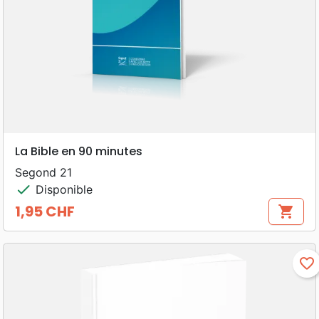
La Bible en 90 minutes
Segond 21
check
Disponible
1,95 CHF
shopping_cart
Prix
favorite_border