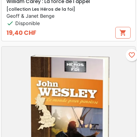
William Carey : La force de l'appel
[collection Les Héros de la foi]
Geoff & Janet Benge
check
Disponible
19,40 CHF
shopping_cart
Prix
favorite_border