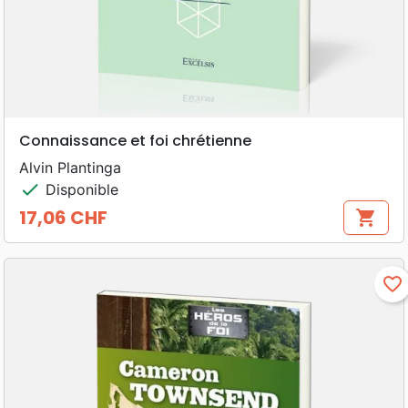
Connaissance et foi chrétienne
Alvin Plantinga
check
Disponible
17,06 CHF
shopping_cart
Prix
favorite_border