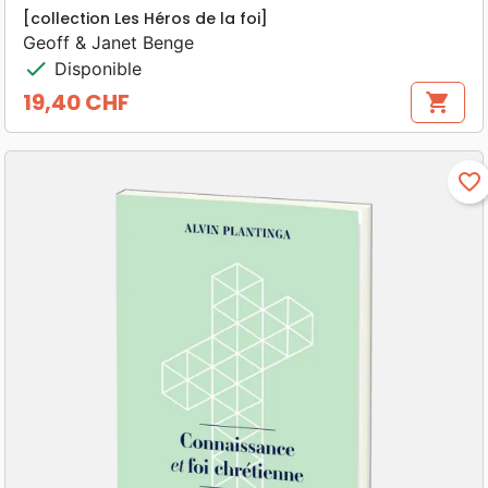
[collection Les Héros de la foi]
Geoff & Janet Benge
check
Disponible
19,40 CHF
shopping_cart
Prix
favorite_border