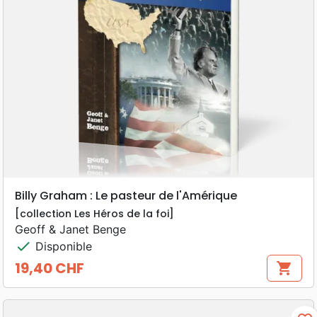
Billy Graham : Le pasteur de l'Amérique
[collection Les Héros de la foi]
Geoff & Janet Benge
check
Disponible
19,40 CHF
shopping_cart
Prix