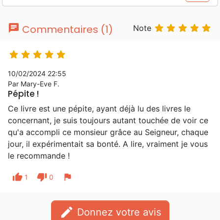
chat





Commentaires (1)
Note





10/02/2024 22:55
Par Mary-Eve F.
Pépite !
Ce livre est une pépite, ayant déjà lu des livres le
concernant, je suis toujours autant touchée de voir ce
qu'a accompli ce monsieur grâce au Seigneur, chaque
jour, il expérimentait sa bonté. A lire, vraiment je vous
le recommande !
thumb_up
thumb_down
flag
1
0
edit
Donnez votre avis