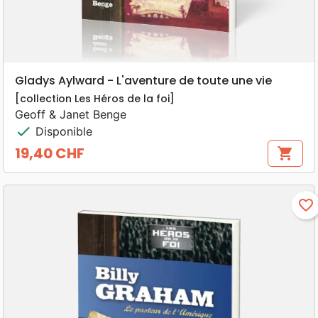
Gladys Aylward - L'aventure de toute une vie
[collection Les Héros de la foi]
Geoff & Janet Benge
check
Disponible
19,40 CHF
shopping_cart
Prix
favorite_border