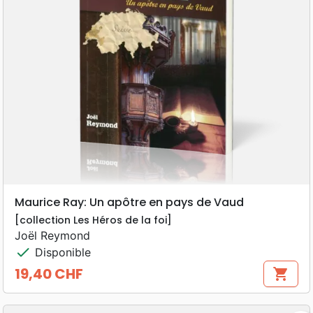
Maurice Ray: Un apôtre en pays de Vaud
[collection Les Héros de la foi]
Joël Reymond
check
Disponible
19,40 CHF
shopping_cart
Prix