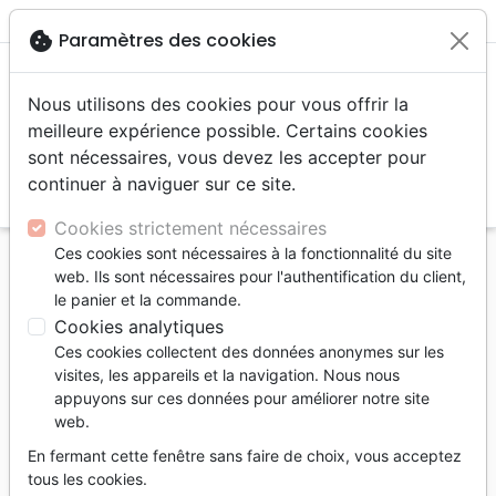
menu
shopping_cart
account_circle
cookie
Paramètres des cookies
Nous utilisons des cookies pour vous offrir la
meilleure expérience possible. Certains cookies
sont nécessaires, vous devez les accepter pour
continuer à naviguer sur ce site.
search
Reche
Cookies strictement nécessaires
Ces cookies sont nécessaires à la fonctionnalité du site
Accueil
Livres
Témoignages, biographies
web. Ils sont nécessaires pour l'authentification du client,
George Müller : Père des orphelins de Bristol -
le panier et la commande.
[collection Les Héros de la foi]
Cookies analytiques
Ces cookies collectent des données anonymes sur les
George Müller : Père des orphelins de
visites, les appareils et la navigation. Nous nous
Bristol
appuyons sur ces données pour améliorer notre site
web.
[collection Les Héros de la foi]
En fermant cette fenêtre sans faire de choix, vous acceptez
Auteur :
Geoff & Janet Benge
tous les cookies.