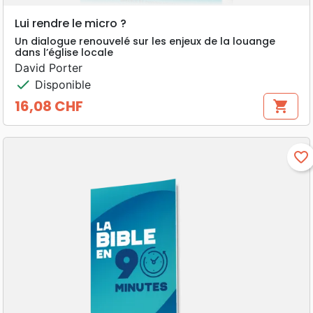
Lui rendre le micro ?
Un dialogue renouvelé sur les enjeux de la louange
dans l’église locale
David Porter
check
Disponible
16,08 CHF
shopping_cart
Prix
favorite_border