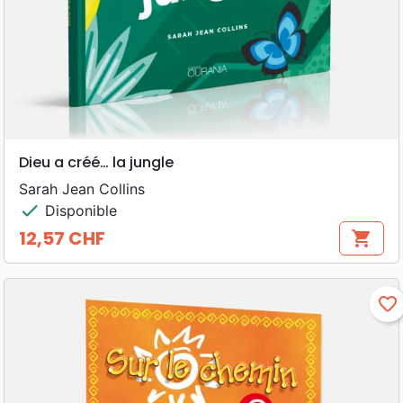
Dieu a créé… la jungle
Sarah Jean Collins
check
Disponible
12,57 CHF
shopping_cart
Prix
favorite_border