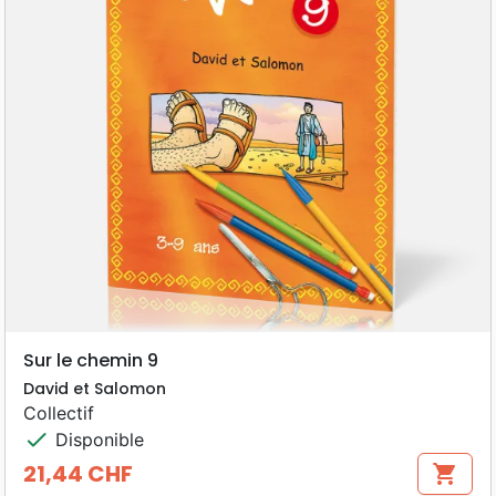
Sur le chemin 9
David et Salomon
Collectif
check
Disponible
21,44 CHF
shopping_cart
Prix