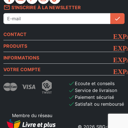
mail_outline
S'INSCRIRE À LA NEWSLETTER
check
S'i
CONTACT
PRODUITS
INFORMATIONS
VOTRE COMPTE
check
Ecoute et conseils
check
Service de livraison
check
Paiement sécurisé
check
Satisfait ou remboursé
Membre du réseau
© 2026 SBG-MB