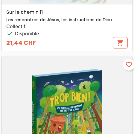
Sur le chemin 11
Les rencontres de Jésus, les instructions de Dieu
Collectif
check
Disponible
21,44 CHF
shopping_cart
Prix
favorite_border