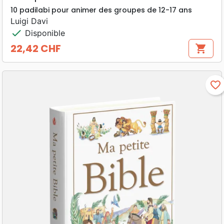
10 padilabi pour animer des groupes de 12-17 ans
Luigi Davi
check
Disponible
22,42 CHF
shopping_cart
Prix
favorite_border