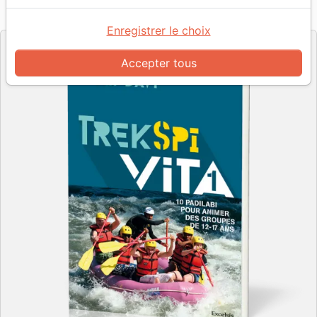
Référence
EXL0388
EAN
9782755003888
Excelsis
Editeur
Enregistrer le choix
Accepter tous