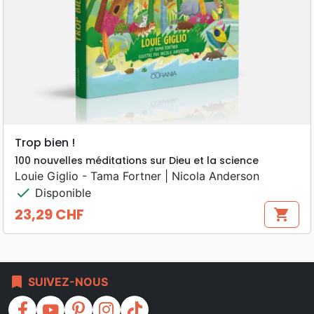
Trop bien !
100 nouvelles méditations sur Dieu et la science
Louie Giglio - Tama Fortner | Nicola Anderson
check
Disponible
23,29 CHF
shopping_cart
Prix
bookmark
SUIVEZ-NOUS
facebook
youtube
pinterest
instagram
tiktok