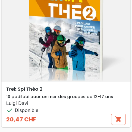
Trek Spi Théo 2
10 padilabi pour animer des groupes de 12-17 ans
Luigi Davi
check
Disponible
20,47 CHF
shopping_cart
Prix