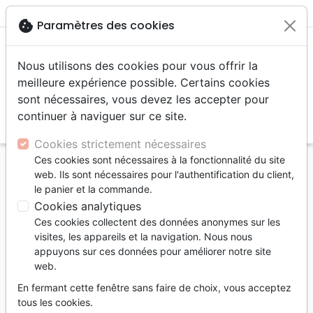
menu
shopping_cart
account_circle
cookie
Paramètres des cookies
Nous utilisons des cookies pour vous offrir la
meilleure expérience possible. Certains cookies
sont nécessaires, vous devez les accepter pour
continuer à naviguer sur ce site.
search
Reche
Cookies strictement nécessaires
Ces cookies sont nécessaires à la fonctionnalité du site
Accueil
Livres
Formation
Adolescents, Jeunes
web. Ils sont nécessaires pour l'authentification du client,
Trek Spi Vita 1 - 10 padilabi pour animer des
le panier et la commande.
groupes de 12-17 ans
Cookies analytiques
Ces cookies collectent des données anonymes sur les
Trek Spi Vita 1
visites, les appareils et la navigation. Nous nous
10 padilabi pour animer des groupes de
appuyons sur ces données pour améliorer notre site
web.
12-17 ans
En fermant cette fenêtre sans faire de choix, vous acceptez
Auteur :
Luigi Davi
tous les cookies.