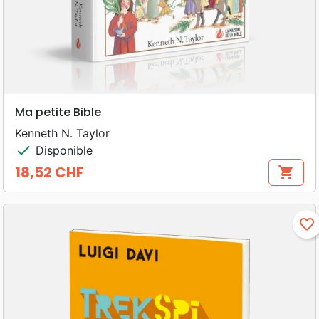
Ma petite Bible
Kenneth N. Taylor
check
Disponible
18,52 CHF
shopping_cart
Prix
favorite_border