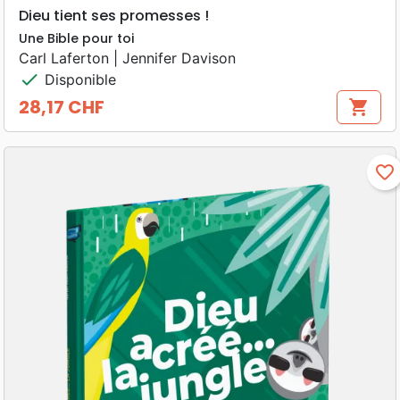
Dieu tient ses promesses !
Une Bible pour toi
Carl Laferton | Jennifer Davison
check
Disponible
28,17 CHF
shopping_cart
Prix
favorite_border