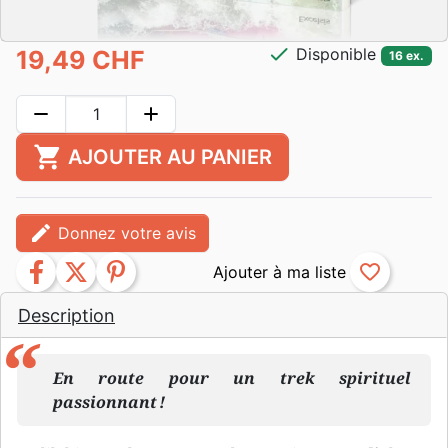
check
Disponible
19,49 CHF
16 ex.
remove
add
shopping_cart
AJOUTER AU PANIER
edit
Donnez votre avis
facebook
twitter
pinterest
favorite_border
Description
En route pour un trek spirituel
passionnant !