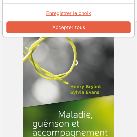
Référence
CLE3035
EAN
9782358430357
Enregistrer le choix
Éditions Clé
Editeur
Accepter tous