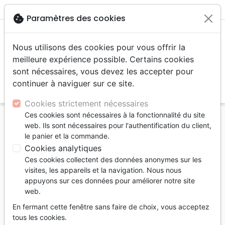
menu
shopping_cart
account_circle
cookie
Paramètres des cookies
Nous utilisons des cookies pour vous offrir la
meilleure expérience possible. Certains cookies
sont nécessaires, vous devez les accepter pour
continuer à naviguer sur ce site.
search
Reche
Cookies strictement nécessaires
Ces cookies sont nécessaires à la fonctionnalité du site
Accueil
Livres
Souffrance, Relation d'aide
web. Ils sont nécessaires pour l'authentification du client,
Relation d'aide
le panier et la commande.
Maladie, Guérison et Accompagnement - La force
Cookies analytiques
des Écritures
Ces cookies collectent des données anonymes sur les
visites, les appareils et la navigation. Nous nous
Maladie, Guérison et
appuyons sur ces données pour améliorer notre site
Accompagnement
web.
La force des Écritures
En fermant cette fenêtre sans faire de choix, vous acceptez
tous les cookies.
Auteur :
Henry Bryant
-
Sylvia Evans