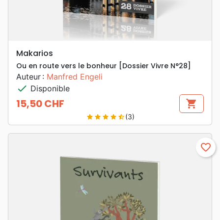
Makarios
Ou en route vers le bonheur [Dossier Vivre N°28]
Auteur :
Manfred Engeli
check
Disponible
15,50 CHF
shopping_cart
Prix
(3)
star
star
star
star
star_half
favorite_border