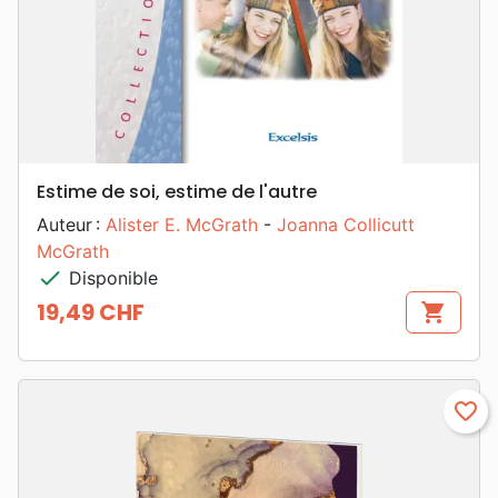
Estime de soi, estime de l'autre
Auteur :
Alister E. McGrath
-
Joanna Collicutt
McGrath
check
Disponible
19,49 CHF
shopping_cart
Prix
favorite_border