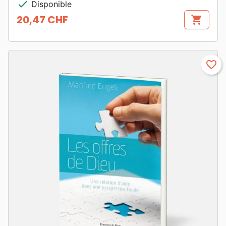
check
Disponible
20,47 CHF
shopping_cart
Prix
favorite_border