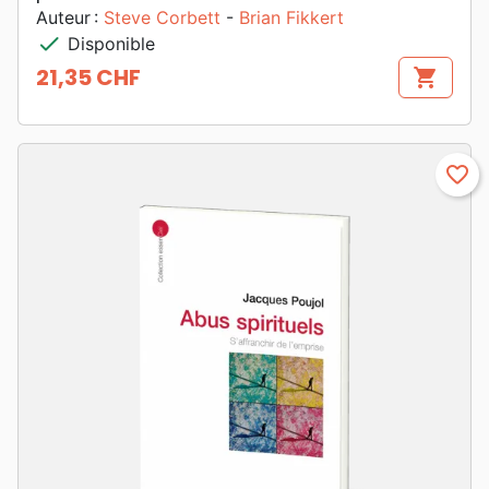
Auteur :
Steve Corbett
-
Brian Fikkert
check
Disponible
21,35 CHF
shopping_cart
Prix
favorite_border