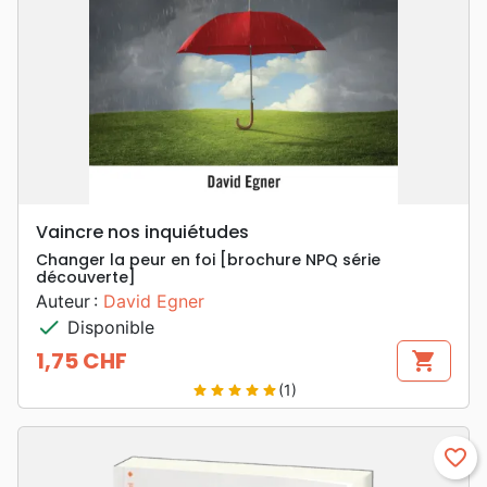
Vaincre nos inquiétudes
Changer la peur en foi [brochure NPQ série
découverte]
Auteur :
David Egner
check
Disponible
1,75 CHF
shopping_cart
Prix
(1)
star
star
star
star
star
favorite_border