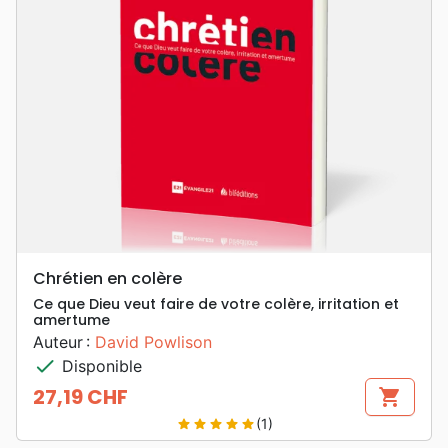
Chrétien en colère
Ce que Dieu veut faire de votre colère, irritation et
amertume
Auteur :
David Powlison
check
Disponible
27,19 CHF
shopping_cart
Prix
(1)
star
star
star
star
star