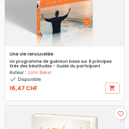
Une vie renouvelée
Un programme de guérison base sur 8 principes
tirés des béatitudes - Guide du participant
Auteur :
John Baker
check
Disponible
16,47 CHF
shopping_cart
Prix
favorite_border