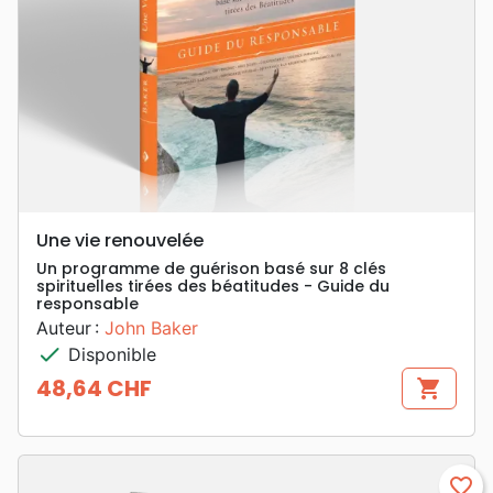
Une vie renouvelée
Un programme de guérison basé sur 8 clés
spirituelles tirées des béatitudes - Guide du
responsable
Auteur :
John Baker
check
Disponible
48,64 CHF
shopping_cart
Prix
favorite_border