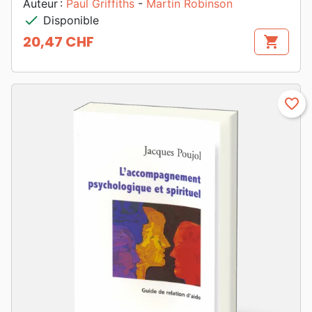
Auteur :
Paul Griffiths
-
Martin Robinson
check
Disponible
20,47 CHF
shopping_cart
Prix
favorite_border