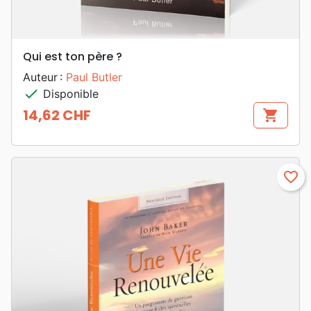
Qui est ton père ?
Auteur :
Paul Butler
check
Disponible
14,62 CHF
shopping_cart
Prix
favorite_border