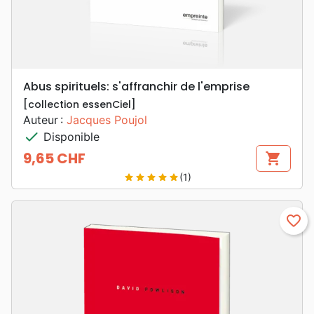
Abus spirituels: s'affranchir de l'emprise
[collection essenCiel]
Auteur :
Jacques Poujol
check
Disponible
9,65 CHF
shopping_cart
Prix
(1)
star
star
star
star
star
favorite_border