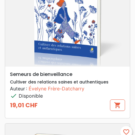
Semeurs de bienveillance
Cultiver des relations saines et authentiques
Auteur :
Évelyne Frère-Datcharry
check
Disponible
19,01 CHF
shopping_cart
Prix
favorite_border