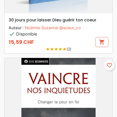
30 jours pour laisser Dieu guérir ton coeur
Auteur :
Noémie Suzanne @soeur_co
check
Disponible
15,59 CHF
shopping_cart
Prix
(2)
star
star
star
star
star
favorite_border