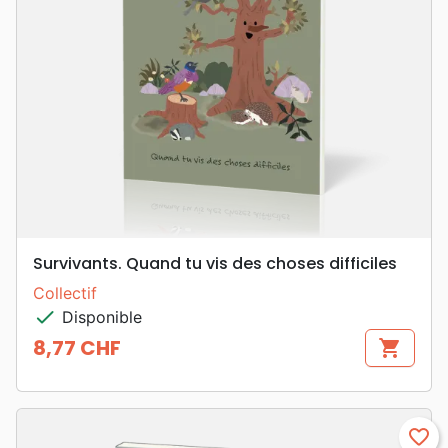
Survivants. Quand tu vis des choses difficiles
Collectif
check
Disponible
8,77 CHF
shopping_cart
Prix
favorite_border