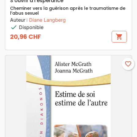
S’ouvrir à l’espérance
Cheminer vers la guérison après le traumatisme de
l’abus sexuel
Auteur :
Diane Langberg
check
Disponible
20,96 CHF
shopping_cart
Prix
favorite_border