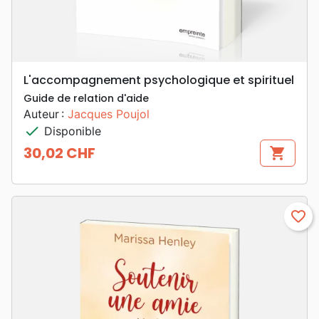
L'accompagnement psychologique et spirituel
Guide de relation d'aide
Auteur :
Jacques Poujol
check
Disponible
30,02 CHF
shopping_cart
Prix
favorite_border