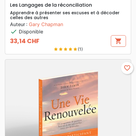
Les Langages de la réconciliation
Apprendre à présenter ses excuses et à décoder
celles des autres
Auteur :
Gary Chapman
check
Disponible
33,14 CHF
shopping_cart
Prix
(1)
star
star
star
star
star
favorite_border