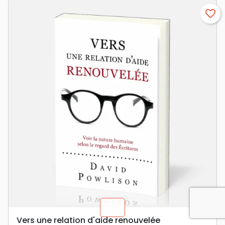
favorite_border
chevron_u
Vers une relation d'aide renouvelée