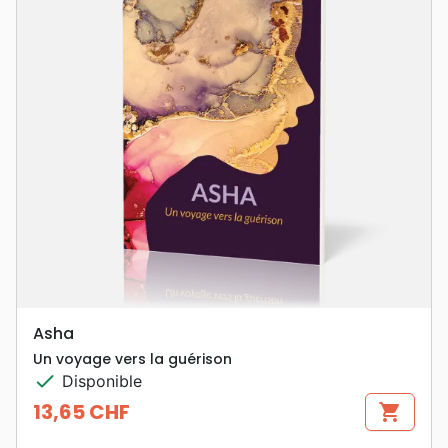
Asha
Un voyage vers la guérison
check
Disponible
13,65 CHF
shopping_cart
Prix