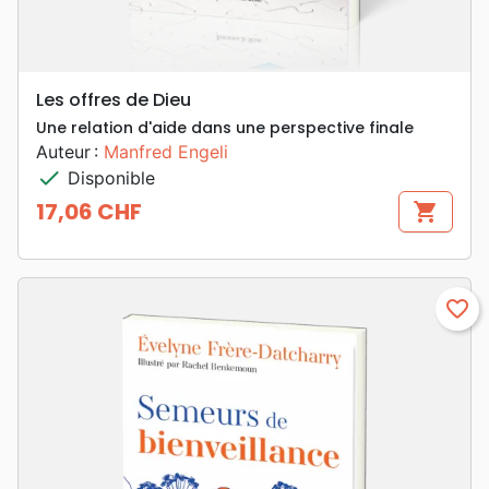
Les offres de Dieu
Une relation d'aide dans une perspective finale
Auteur :
Manfred Engeli
check
Disponible
17,06 CHF
shopping_cart
Prix
favorite_border