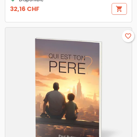
32,16 CHF
shopping_cart
Prix
favorite_border