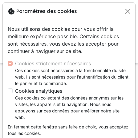
menu
shopping_cart
account_circle
cookie
Paramètres des cookies
Nous utilisons des cookies pour vous offrir la
meilleure expérience possible. Certains cookies
sont nécessaires, vous devez les accepter pour
continuer à naviguer sur ce site.
search
Reche
Cookies strictement nécessaires
Ces cookies sont nécessaires à la fonctionnalité du site
Accueil
Livres
Souffrance, Relation d'aide
web. Ils sont nécessaires pour l'authentification du client,
Relation d'aide
le panier et la commande.
Cookies analytiques
Relation d'aide
Ces cookies collectent des données anonymes sur les
89
produits
visites, les appareils et la navigation. Nous nous
appuyons sur ces données pour améliorer notre site
web.
tune
Filtrer
En fermant cette fenêtre sans faire de choix, vous acceptez
tous les cookies.