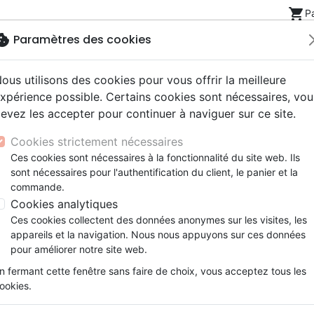
shopping_cart
P
okie
Paramètres des cookies
ous utilisons des cookies pour vous offrir la meilleure
Nouveautés
Bibles
Livres
eBooks
Jeunesse
xpérience possible. Certains cookies sont nécessaires, vou
evez les accepter pour continuer à naviguer sur ce site.
eaux Testaments
ine
lité
 ans
lations
ns animés
s
Etude biblique
Bandes dessinées
Découverte de la foi
Adolescents, jeunes
Rap, Hip-hop
Films, fiction
Jeux
nal (Le) - 40 jours pour une vie plus saine
Cookies strictement nécessaires
ons
cation
e
2 ans
ry, Latino, Folk
gnement, conférences
elisation
Segond 21
Famille, couple
Méditations
Bibles jeunesse
Instrumental
Documentaires, reportage
Accessoires de Bible
Ces cookies sont nécessaires à la fonctionnalité du site web. Ils
iles
e
esse
ro
iels
Segond
Souffrance, Relation d'aide
Souffrance, Relation d'aide
Louange, Adoration
Papeterie
Le plan Daniel Journal
sont nécessaires pour l'authentification du client, le panier et la
k
elisation
ue
esse
NEG
Santé
Psychologie
Hardrock, Métal
commande.
40 jours pour une vie plus saine
cations
ts
le, Couple
l, Soul
Darby
Ethique, société, politique
Apologétique
Pop, Rock
Cookies analytiques
Auteur :
Rick Warren
ation
Événements actuels
Ces cookies collectent des données anonymes sur les visites, les
Référence
MPE1390
EAN
9782940413904
Ed
appareils et la navigation. Nous nous appuyons sur ces données
pour améliorer notre site web.
Description
Détails du produit
n fermant cette fenêtre sans faire de choix, vous acceptez tous les
ookies.
Les études démontrent que suivre no