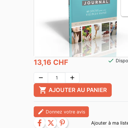
check
Dispo
13,16 CHF
remove
add
shopping_cart
AJOUTER AU PANIER
edit
Donnez votre avis
facebook
twitter
pinterest