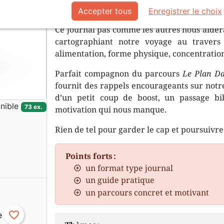
physique contribue grandement à no
Accepter tous
Enregistrer le choix
Ce journal pas comme les autres nous aider
cartographiant notre voyage au travers 
alimentation, forme physique, concentration
Parfait compagnon du parcours
Le Plan Da
fournit des rappels encourageants sur notre
d’un petit coup de boost, un passage bib
nible
73 ex.
motivation qui nous manque.
Rien de tel pour garder le cap et poursuiv
Points forts :
un format type journal
un guide pratique
un parcours concret et motivant
favorite_border