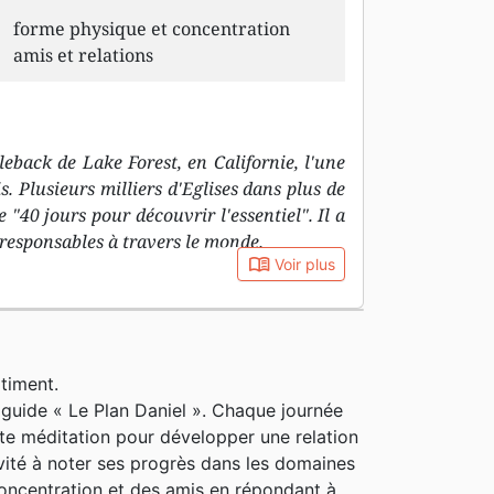
forme physique et concentration
amis et relations
eback de Lake Forest, en Californie, l'une
. Plusieurs milliers d'Eglises dans plus de
"40 jours pour découvrir l'essentiel". Il a
responsables à travers le monde.
book_open
Voir plus
timent.
 guide « Le Plan Daniel ». Chaque journée
tite méditation pour développer une relation
nvité à noter ses progrès dans les domaines
 concentration et des amis en répondant à