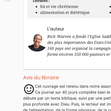
Thèmes :
foi et vie chrétienne
alimentation et diététique
L'auteur
Rick Warren a fondé l'Eglise Saddl
des plus importantes des Etats-Unis
160 pays ont organisé la campagne 
formé environ 350 000 pasteurs et 
Avis du libraire
sentiment_satisfied
Cet ouvrage est retenu dans notre assor
Ce journal sur 40 jours complète bien le
débute par un texte biblique, suivi par une pe
plus profonde avec Dieu. Puis, le lecteur est i
de l’alimentation, de la forme physique, de la