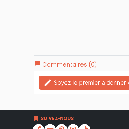
chat
Commentaires (0)
edit
Soyez le premier à donner v
bookmark
SUIVEZ-NOUS