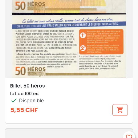
Billet 50 héros
lot de 100 ex.
check
Disponible
5,55 CHF
shopping_cart
Prix
favorite_border