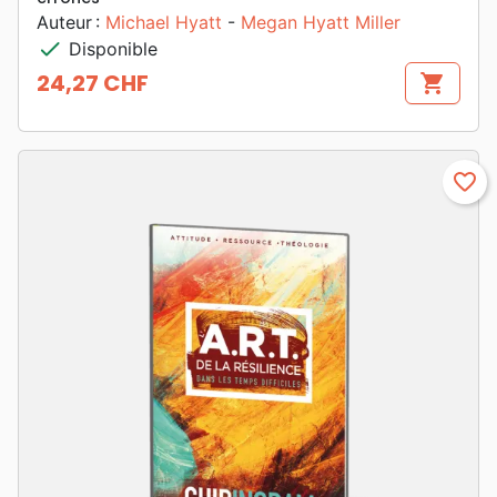
Auteur :
Michael Hyatt
-
Megan Hyatt Miller
check
Disponible
24,27 CHF
shopping_cart
Prix
favorite_border