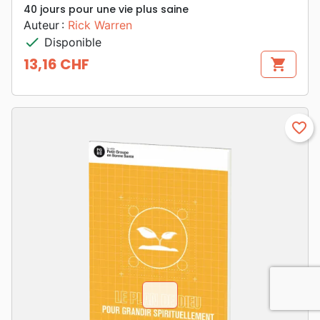
40 jours pour une vie plus saine
Auteur :
Rick Warren
check
Disponible
13,16 CHF
shopping_cart
Prix
favorite_border
chevron_u