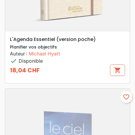
L'Agenda Essentiel (version poche)
Planifier vos objectifs
Auteur :
Michael Hyatt
check
Disponible
18,04 CHF
shopping_cart
Prix
favorite_border