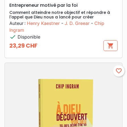
Entrepreneur motivé par la foi
Comment atteindre notre objectif et répondre à
l'appel que Dieu nous a lancé pour créer
Auteur :
Henry Kaestner
-
J. D. Greear
-
Chip
Ingram
check
Disponible
23,29 CHF
shopping_cart
Prix
favorite_border