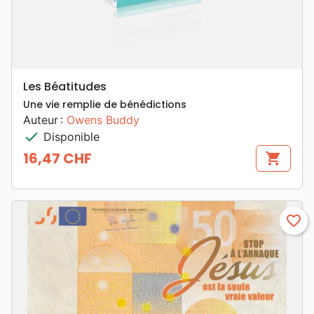
Les Béatitudes
Une vie remplie de bénédictions
Auteur :
Owens Buddy
check
Disponible
16,47 CHF
shopping_cart
Prix
favorite_border