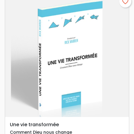
favorite_border
Une vie transformée
Comment Dieu nous change