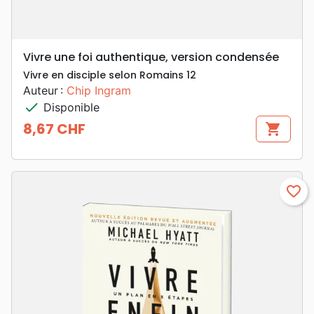
Vivre une foi authentique, version condensée
Vivre en disciple selon Romains 12
Auteur :
Chip Ingram
check
Disponible
8,67 CHF
shopping_cart
Prix
favorite_border