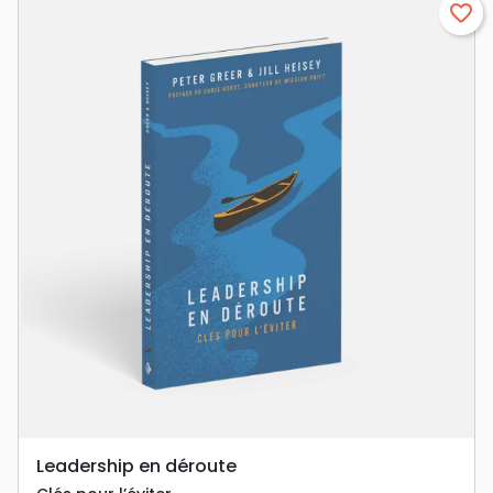
favorite_border
Leadership en déroute