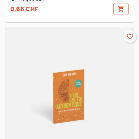
0,68 CHF
shopping_cart
Prix
favorite_border