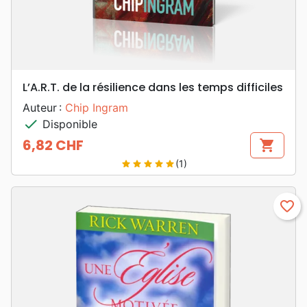
L’A.R.T. de la résilience dans les temps difficiles
Auteur :
Chip Ingram
check
Disponible
6,82 CHF
shopping_cart
Prix
(1)
star
star
star
star
star
favorite_border