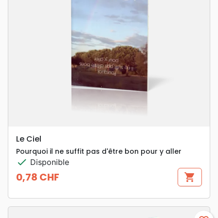
Le Ciel
Pourquoi il ne suffit pas d'être bon pour y aller
check
Disponible
0,78 CHF
shopping_cart
Prix