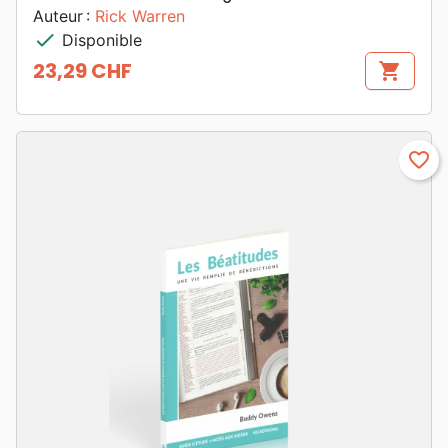
Auteur :
Rick Warren
check
Disponible
23,29 CHF
shopping_cart
Prix
favorite_border