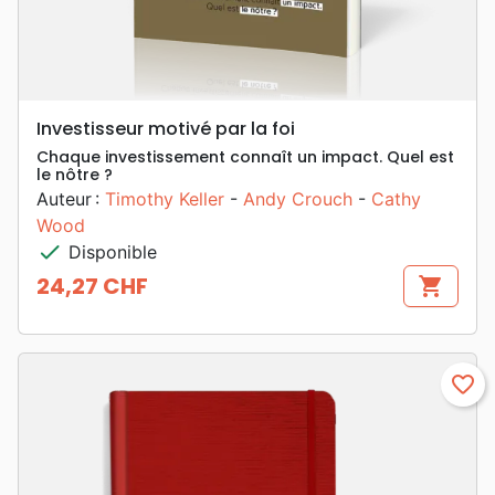
Investisseur motivé par la foi
Chaque investissement connaît un impact. Quel est
le nôtre ?
Auteur :
Timothy Keller
-
Andy Crouch
-
Cathy
Wood
check
Disponible
24,27 CHF
shopping_cart
Prix
favorite_border