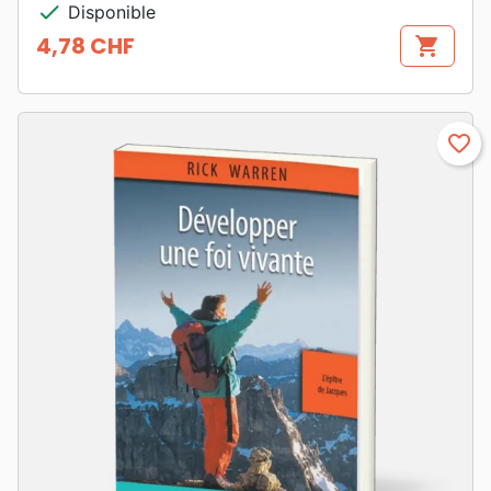
check
Disponible
4,78 CHF
shopping_cart
Prix
favorite_border