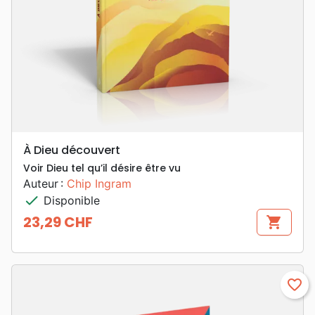
À Dieu découvert
Voir Dieu tel qu’il désire être vu
Auteur :
Chip Ingram
check
Disponible
23,29 CHF
shopping_cart
Prix
favorite_border