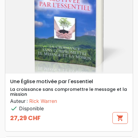
Une Église motivée par l'essentiel
La croissance sans compromettre le message et la
mission
Auteur :
Rick Warren
check
Disponible
27,29 CHF
shopping_cart
Prix