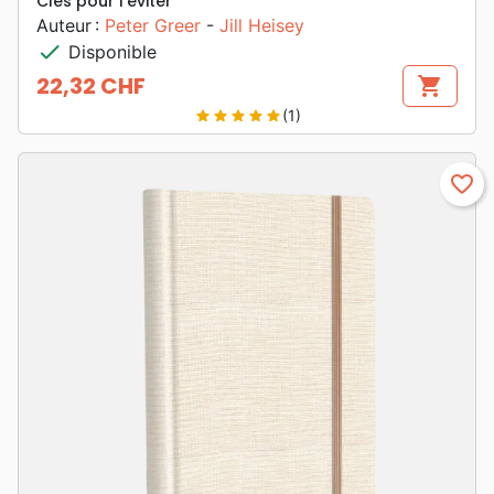
Clés pour l’éviter
Auteur :
Peter Greer
-
Jill Heisey
check
Disponible
22,32 CHF
shopping_cart
Prix
(1)
star
star
star
star
star
favorite_border