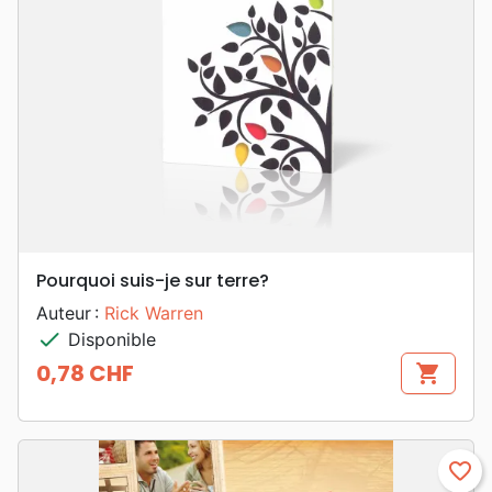
Pourquoi suis-je sur terre?
Auteur :
Rick Warren
check
Disponible
0,78 CHF
shopping_cart
Prix
favorite_border