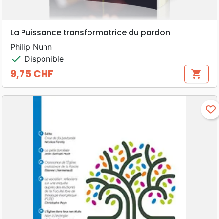
La Puissance transformatrice du pardon
Philip Nunn
check
Disponible
9,75 CHF
shopping_cart
Prix
favorite_border