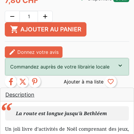
7,80 CHF
remove
add
shopping_cart
AJOUTER AU PANIER
edit
Donnez votre avis
Commandez auprès de votre librairie locale
facebook
twitter
pinterest
favorite_border
Description
La route est longue jusqu’à Bethléem
Un joli livre d’activités de Noël comprenant des jeux,