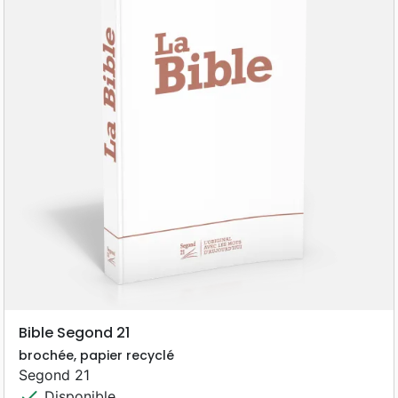
Bible Segond 21
brochée, papier recyclé
Segond 21
check
Disponible