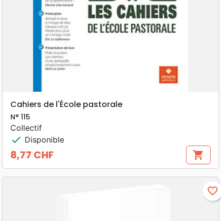
Cahiers de l'École pastorale
N° 115
Collectif
check
Disponible
8,77 CHF
shopping_cart
Prix
favorite_border