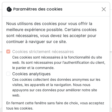
menu
shopping_cart
account_circle
cookie
Paramètres des cookies
Nous utilisons des cookies pour vous offrir la
meilleure expérience possible. Certains cookies
sont nécessaires, vous devez les accepter pour
continuer à naviguer sur ce site.
search
Reche
Cookies strictement nécessaires
Ces cookies sont nécessaires à la fonctionnalité du site
Accueil
Livres
Fêtes chrétiennes
Livres de Noël
web. Ils sont nécessaires pour l'authentification du client,
Mon livre d'activités de Noël
le panier et la commande.
Cookies analytiques
Mon livre d'activités de Noël
Ces cookies collectent des données anonymes sur les
Auteur :
Bethan James
| Illustrateur :
Krisztina
visites, les appareils et la navigation. Nous nous
Kállai Nagy
appuyons sur ces données pour améliorer notre site
web.
Référence
LLBF1881
EAN
9782850318818
Ligue pour la Lecture de la Bible France
Editeur
En fermant cette fenêtre sans faire de choix, vous acceptez
tous les cookies.