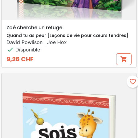
Zoé cherche un refuge
Quand tu as peur [Leçons de vie pour cœurs tendres]
David Powlison | Joe Hox
check
Disponible
9,26 CHF
shopping_cart
Prix
favorite_border