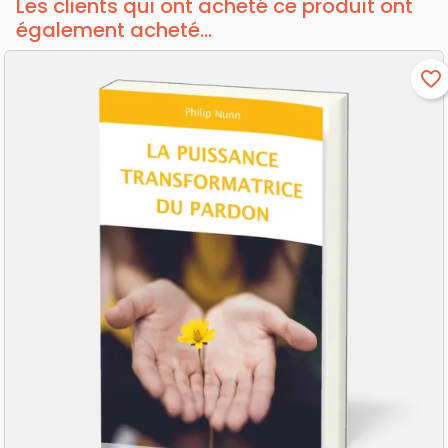
Les clients qui ont acheté ce produit ont
également acheté...
favorite_border