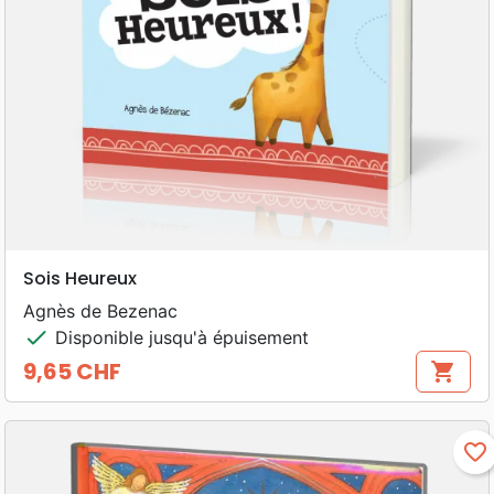
Sois Heureux
Agnès de Bezenac
check
Disponible jusqu'à épuisement
9,65 CHF
shopping_cart
Prix
favorite_border