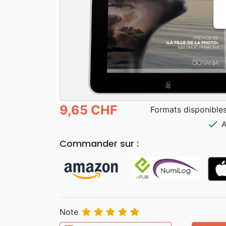
9,65 CHF
Formats disponibles
check
A
Commander sur :





Note