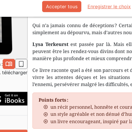
Parfois, pour renaître à la vie, nous
Accepter tous
Enregistrer le choix
en espérions.
Qui n’a jamais connu de déceptions ? Certa
simplement au dépourvu, mais d’autres nous
Lysa Terkeurst
est passée par là. Mais el
peuvent être les rendez-vous divins dont n
manière plus profonde et mieux comprendre
book_open
epub
 :
Ce livre raconte quel a été son parcours et
 télécharger
vivre les attentes déçues et les situations
l’ennemi, persévérer malgré les difficultés, 
Points forts :
un récit personnel, honnête et cour
un style agréable et non dénué d’h
un livre encourageant, inspiré par l