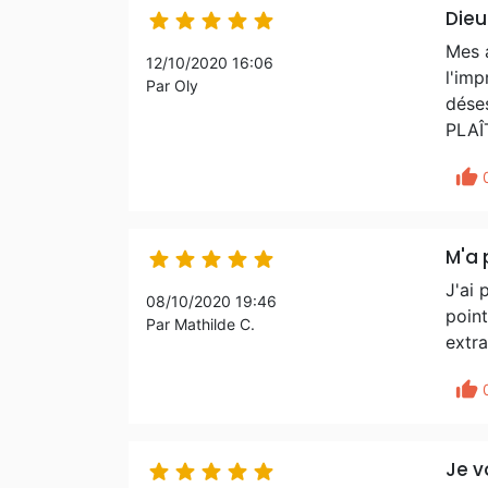
Dieu





Mes a
12/10/2020 16:06
l'im
Par Oly
déses
PLAÎT
thumb_up
M'a





J'ai
08/10/2020 19:46
poin
Par Mathilde C.
extra
thumb_up
Je v




