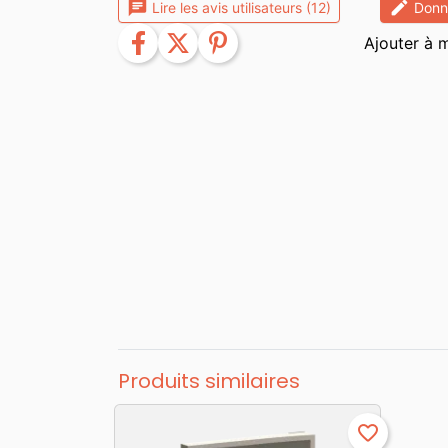
chat
edit
Lire les avis utilisateurs (12)
Donne
facebook
twitter
pinterest
Produits similaires
favorite_border