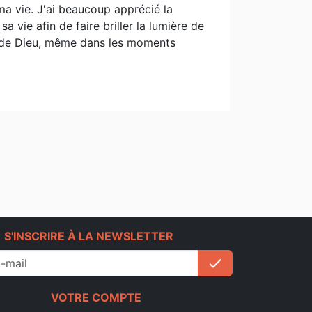
 ma vie. J'ai beaucoup apprécié la
a vie afin de faire briller la lumière de
in de Dieu, même dans les moments
e
S'INSCRIRE À LA NEWSLETTER
check
S'inscrire
VOTRE COMPTE