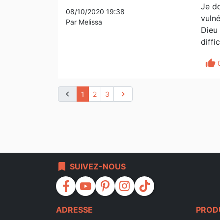
Je do
08/10/2020 19:38
vulné
Par Melissa
Dieu 
diffic
thumb_up
chevron_left
chevron_right
1
2
3
bookmark
SUIVEZ-NOUS
facebook
youtube
pinterest
instagram
tiktok
ADRESSE
PROD