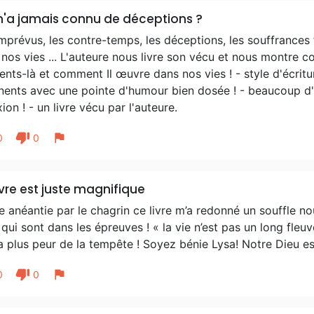
n'a jamais connu de déceptions ?
imprévus, les contre-temps, les déceptions, les souffrance
nos vies ... L'auteure nous livre son vécu et nous montre 
ts-là et comment Il œuvre dans nos vies ! - style d'écrit
inents avec une pointe d'humour bien dosée ! - beaucoup 
xion ! - un livre vécu par l'auteure.
thumb_down
flag
0
0
ivre est juste magnifique
e anéantie par le chagrin ce livre m’a redonné un souffle n
qui sont dans les épreuves ! « la vie n’est pas un long fleuv
a plus peur de la tempête ! Soyez bénie Lysa! Notre Dieu es
thumb_down
flag
0
0