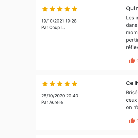
Qui 





Les 
19/10/2021 19:28
dans 
Par Coup L.
momen
pert
réfle
thumb_up
Ce l





Brisé
28/10/2020 20:40
ceux 
Par Aurelie
on n’
thumb_up