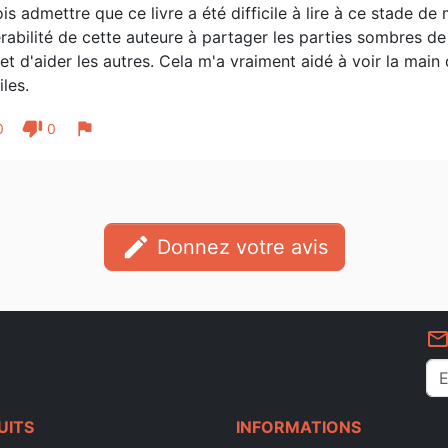
is admettre que ce livre a été difficile à lire à ce stade de
rabilité de cette auteure à partager les parties sombres de s
et d'aider les autres. Cela m'a vraiment aidé à voir la ma
iles.
thumb_down
flag
0
0
edit
Donnez votre avis
mail_outlin
UITS
INFORMATIONS