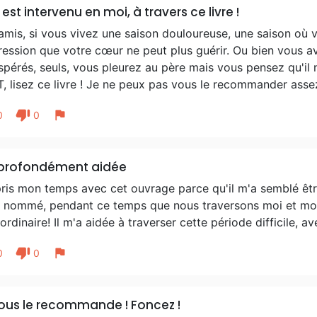
 est intervenu en moi, à travers ce livre !
mis, si vous vivez une saison douloureuse, une saison où v
pression que votre cœur ne peut plus guérir. Ou bien vous 
pérés, seuls, vous pleurez au père mais vous pensez qu'il
, lisez ce livre ! Je ne peux pas vous le recommander assez
thumb_down
flag
0
0
 profondément aidée
 pris mon temps avec cet ouvrage parce qu'il m'a semblé ê
t nommé, pendant ce temps que nous traversons moi et mon m
ordinaire! Il m'a aidée à traverser cette période difficile, a
thumb_down
flag
0
0
ous le recommande ! Foncez !