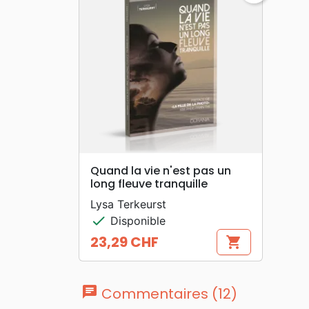
search
APERÇU RAPIDE
Quand la vie n'est pas un
long fleuve tranquille
Lysa Terkeurst
check
Disponible
23,29 CHF
shopping_cart
Prix
chat
Commentaires (12)