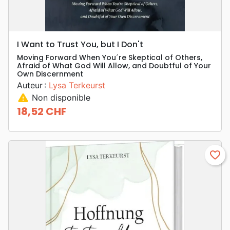
I Want to Trust You, but I Don't
Moving Forward When You´re Skeptical of Others,
Afraid of What God Will Allow, and Doubtful of Your
Own Discernment
Auteur :
Lysa Terkeurst
warning
Non disponible
18,52 CHF
Prix
favorite_border