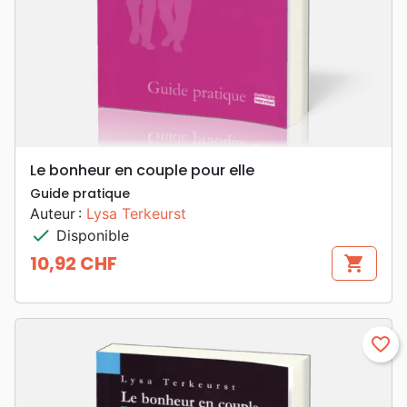
Le bonheur en couple pour elle
Guide pratique
Auteur :
Lysa Terkeurst
check
Disponible
10,92 CHF
shopping_cart
Prix
favorite_border