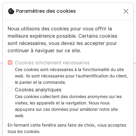
menu
shopping_cart
account_circle
cookie
Paramètres des cookies
Nous utilisons des cookies pour vous offrir la
meilleure expérience possible. Certains cookies
sont nécessaires, vous devez les accepter pour
continuer à naviguer sur ce site.
search
Reche
Cookies strictement nécessaires
Ces cookies sont nécessaires à la fonctionnalité du site
Accueil
Auteurs
Terkeurst Lysa
web. Ils sont nécessaires pour l'authentification du client,
le panier et la commande.
Lysa Terkeurst
Cookies analytiques
Lysa TerKeurst est
Ces cookies collectent des données anonymes sur les
présidente de
visites, les appareils et la navigation. Nous nous
appuyons sur ces données pour améliorer notre site
l’organisation
Proverbs 31
web.
Ministries
, oratrice lors
de conférences
En fermant cette fenêtre sans faire de choix, vous acceptez
tous les cookies.
chrétiennes et auteure