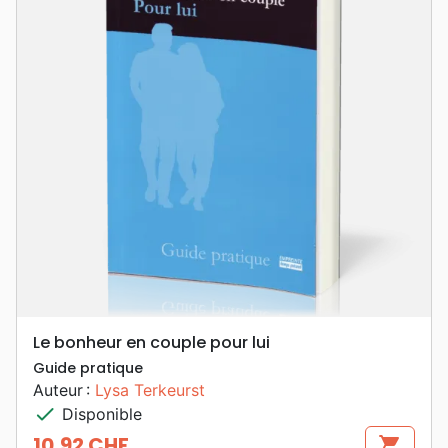
Le bonheur en couple pour lui
Guide pratique
Auteur :
Lysa Terkeurst
check
Disponible
10,92 CHF
shopping_cart