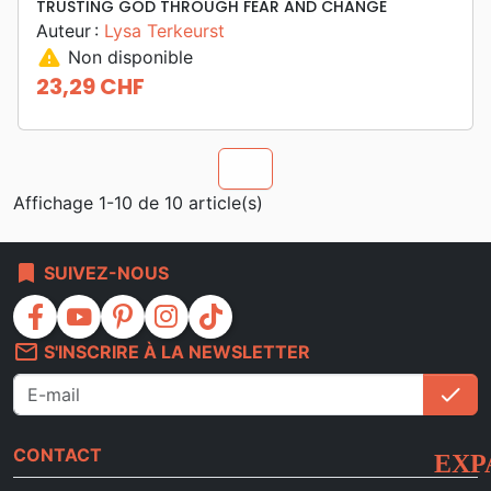
TRUSTING GOD THROUGH FEAR AND CHANGE
Auteur :
Lysa Terkeurst
warning
Non disponible
23,29 CHF
Prix
chevron_u
Affichage 1-10 de 10 article(s)
bookmark
SUIVEZ-NOUS
facebook
youtube
pinterest
instagram
tiktok
mail_outline
S'INSCRIRE À LA NEWSLETTER
check
S'i
CONTACT