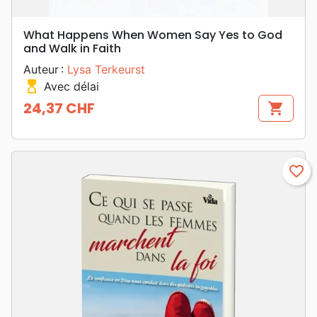
What Happens When Women Say Yes to God
and Walk in Faith
Auteur :
Lysa Terkeurst
hourglass_top
Avec délai
24,37 CHF
shopping_cart
Prix
favorite_border