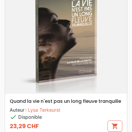
Quand la vie n'est pas un long fleuve tranquille
Auteur :
Lysa Terkeurst
check
Disponible
23,29 CHF
shopping_cart
Prix