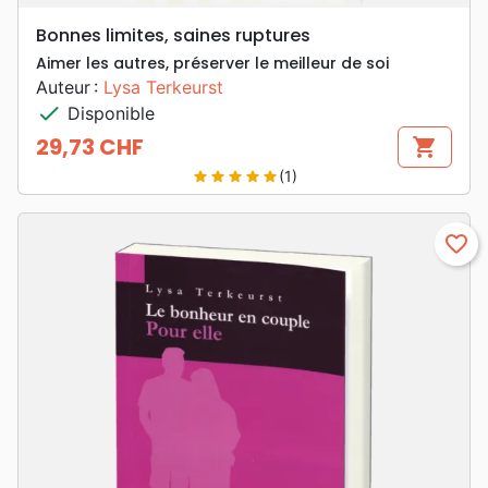
Bonnes limites, saines ruptures
Aimer les autres, préserver le meilleur de soi
Auteur :
Lysa Terkeurst
check
Disponible
29,73 CHF
shopping_cart
Prix
(1)
star
star
star
star
star
favorite_border