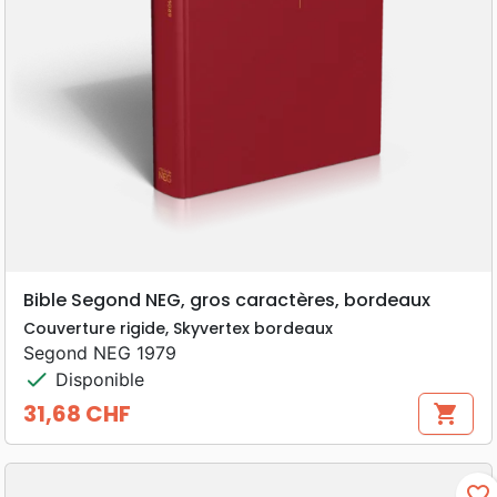
Bible Segond NEG, gros caractères, bordeaux
Couverture rigide, Skyvertex bordeaux
Segond NEG 1979
check
Disponible
31,68 CHF
shopping_cart
Prix
favorite_border