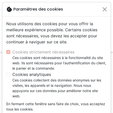
menu
shopping_cart
account_circle
cookie
Paramètres des cookies
Nous utilisons des cookies pour vous offrir la
meilleure expérience possible. Certains cookies
sont nécessaires, vous devez les accepter pour
continuer à naviguer sur ce site.
search
Reche
Cookies strictement nécessaires
Ces cookies sont nécessaires à la fonctionnalité du site
Accueil
Bibles
NEG
web. Ils sont nécessaires pour l'authentification du client,
Bible Segond NEG, de poche, noire - couverture
le panier et la commande.
souple, flexa
Cookies analytiques
Ces cookies collectent des données anonymes sur les
Bible Segond NEG, de poche, noire
visites, les appareils et la navigation. Nous nous
couverture souple, flexa
appuyons sur ces données pour améliorer notre site
web.
Version :
Segond NEG 1979
En fermant cette fenêtre sans faire de choix, vous acceptez
Référence
NEG11129
EAN
9782608111296
tous les cookies.
Société Biblique de Genève