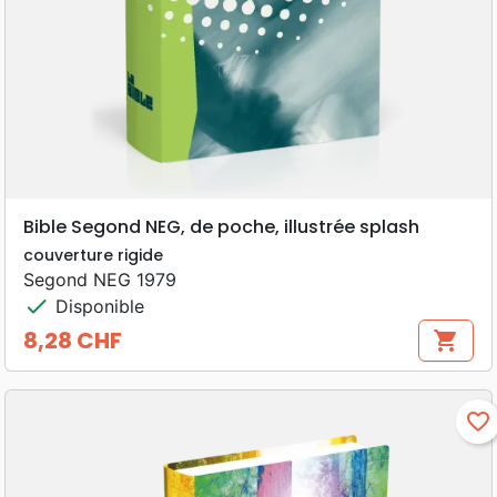
Bible Segond NEG, de poche, illustrée splash
couverture rigide
Segond NEG 1979
check
Disponible
8,28 CHF
shopping_cart
Prix
favorite_border