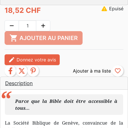
warning
Epuisé
18,52 CHF
remove
add
shopping_cart
AJOUTER AU PANIER
edit
Donnez votre avis
facebook
twitter
pinterest
favorite_border
Description
Parce que la Bible doit être accessible à
tous…
La Société Biblique de Genève, convaincue de la