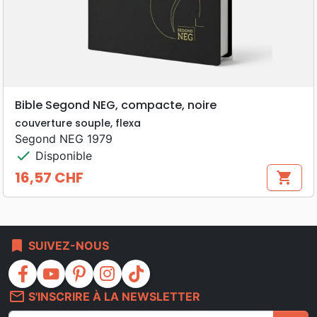
Bible Segond NEG, compacte, noire
couverture souple, flexa
Segond NEG 1979
check
Disponible
16,57 CHF
shopping_cart
Prix
bookmark
SUIVEZ-NOUS
facebook
youtube
pinterest
instagram
tiktok
mail_outline
S'INSCRIRE À LA NEWSLETTER