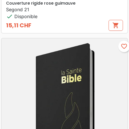
Couverture rigide rose guimauve
Segond 21
check
Disponible
15,11 CHF
shopping_cart
Prix
favorite_border