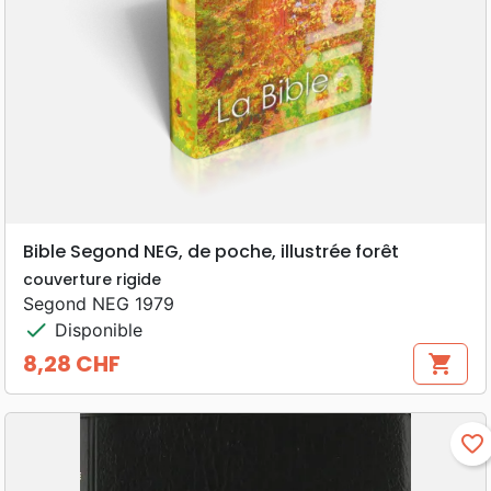
Bible Segond NEG, de poche, illustrée forêt
couverture rigide
Segond NEG 1979
check
Disponible
8,28 CHF
shopping_cart
Prix
favorite_border