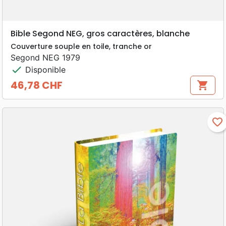
Bible Segond NEG, gros caractères, blanche
Couverture souple en toile, tranche or
Segond NEG 1979
check
Disponible
46,78 CHF
shopping_cart
Prix
favorite_border