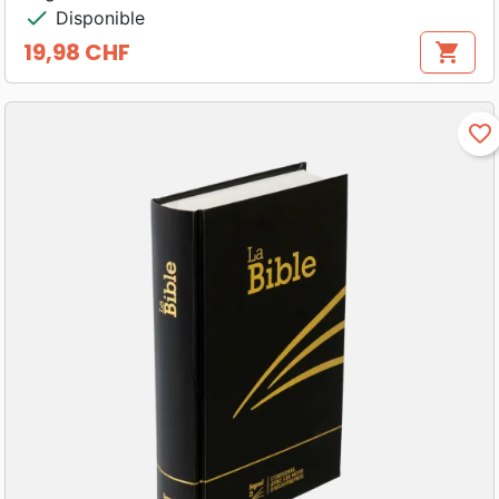
check
Disponible
19,98 CHF
shopping_cart
Prix
favorite_border