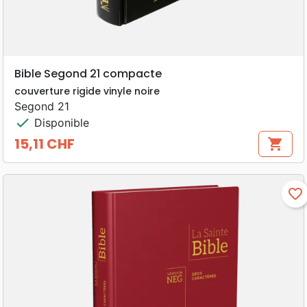
Bible Segond 21 compacte
couverture rigide vinyle noire
Segond 21
check
Disponible
15,11 CHF
shopping_cart
Prix
favorite_border