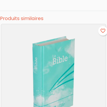
Produits similaires
favorite_border