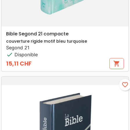
Bible Segond 21 compacte
couverture rigide motif bleu turquoise
Segond 21
check
Disponible
15,11 CHF
shopping_cart
Prix
favorite_border