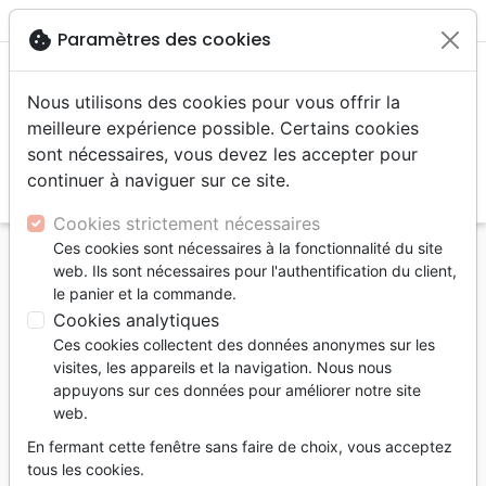
menu
shopping_cart
account_circle
cookie
Paramètres des cookies
Nous utilisons des cookies pour vous offrir la
meilleure expérience possible. Certains cookies
sont nécessaires, vous devez les accepter pour
continuer à naviguer sur ce site.
search
Reche
Cookies strictement nécessaires
Ces cookies sont nécessaires à la fonctionnalité du site
Accueil
Bibles
Bibles standard
web. Ils sont nécessaires pour l'authentification du client,
Bible Segond 21 compacte - Couverture rigide rose
le panier et la commande.
guimauve
Cookies analytiques
Ces cookies collectent des données anonymes sur les
Bible Segond 21 compacte
visites, les appareils et la navigation. Nous nous
Couverture rigide rose guimauve
appuyons sur ces données pour améliorer notre site
web.
Version :
Segond 21
En fermant cette fenêtre sans faire de choix, vous acceptez
Référence
SG12226
EAN
9782608122261
tous les cookies.
Société Biblique de Genève