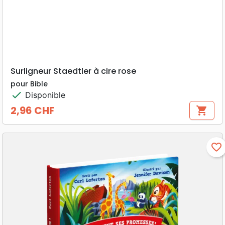
Surligneur Staedtler à cire rose
pour Bible
check
Disponible
2,96 CHF
shopping_cart
Prix
favorite_border