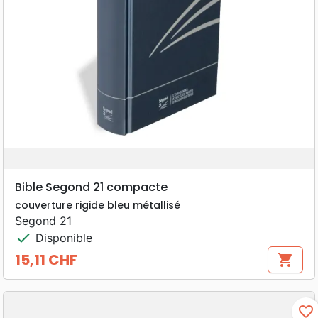
Bible Segond 21 compacte
couverture rigide bleu métallisé
Segond 21
check
Disponible
15,11 CHF
shopping_cart
Prix
favorite_border