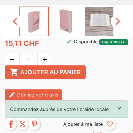
chevron_left
chevron_right
check
Disponible
15,11 CHF
sup. à 100 ex.
remove
add
shopping_cart
AJOUTER AU PANIER
edit
Donnez votre avis
Commandez auprès de votre librairie locale
facebook
twitter
pinterest
favorite_border