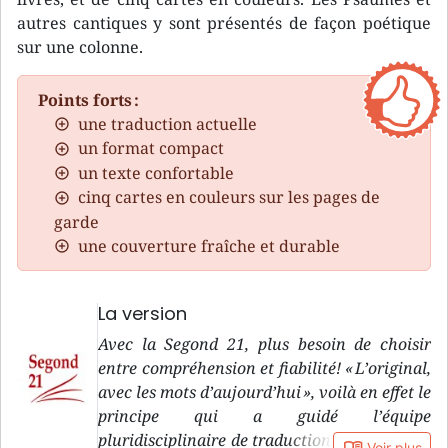
autres cantiques y sont présentés de façon poétique
sur une colonne.
Points forts :
une traduction actuelle
un format compact
un texte confortable
cinq cartes en couleurs sur les pages de
garde
une couverture fraîche et durable
La version
Avec la Segond 21, plus besoin de choisir
entre compréhension et fiabilité! « L’original,
avec les mots d’aujourd’hui », voilà en effet le
principe qui a guidé l’équipe
pluridisciplinaire de traduction de la version
book_open
Voir plus