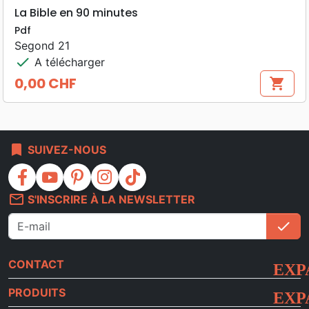
La Bible en 90 minutes
Pdf
Segond 21
check
A télécharger
0,00 CHF
shopping_cart
Prix
bookmark
SUIVEZ-NOUS
facebook
youtube
pinterest
instagram
tiktok
mail_outline
S'INSCRIRE À LA NEWSLETTER
check
S'i
CONTACT
PRODUITS