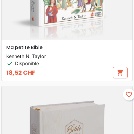
Ma petite Bible
Kenneth N. Taylor
check
Disponible
18,52 CHF
shopping_cart
Prix
favorite_border