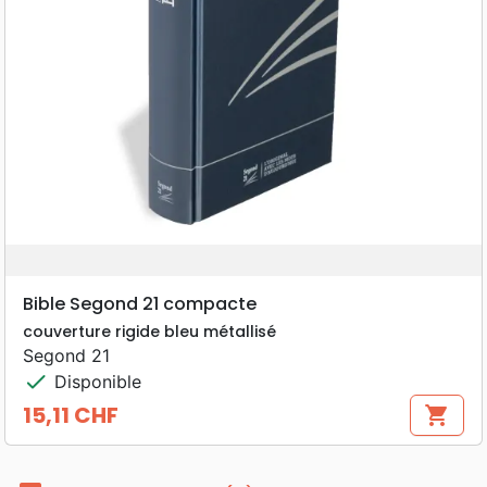
Bible Segond 21 compacte
couverture rigide bleu métallisé
Segond 21
check
Disponible
15,11 CHF
shopping_cart
Prix