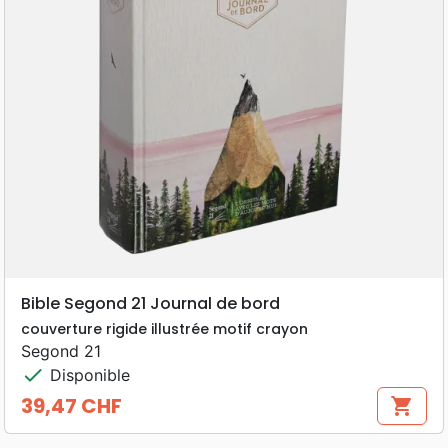
Bible Segond 21 Journal de bord
couverture rigide illustrée motif crayon
Segond 21
check
Disponible
39,47 CHF
shopping_cart
Prix