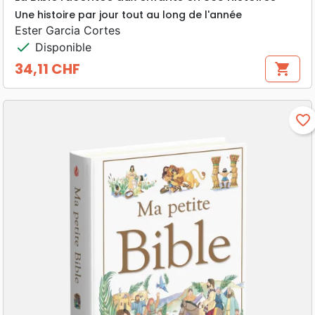
Une histoire par jour tout au long de l'année
Ester Garcia Cortes
check
Disponible
34,11 CHF
shopping_cart
Prix
favorite_border