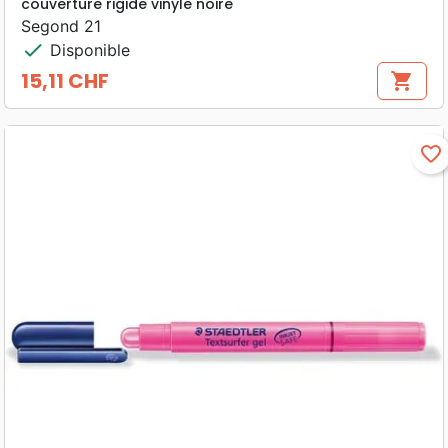
couverture rigide vinyle noire
Segond 21
check
Disponible
15,11 CHF
shopping_cart
Prix
favorite_border