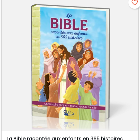
favorite_border
La Bible racontée aux enfants en 365 histoires