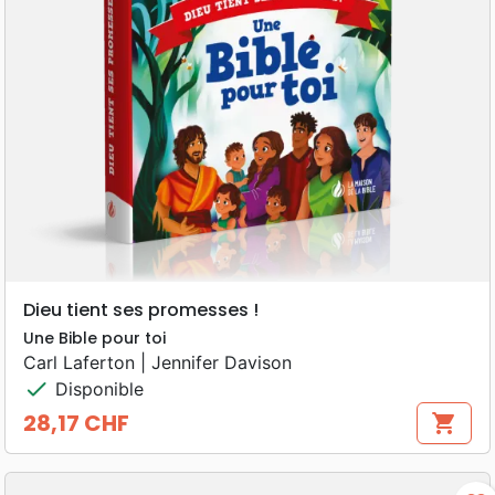
Dieu tient ses promesses !
Une Bible pour toi
Carl Laferton | Jennifer Davison
check
Disponible
28,17 CHF
shopping_cart
Prix