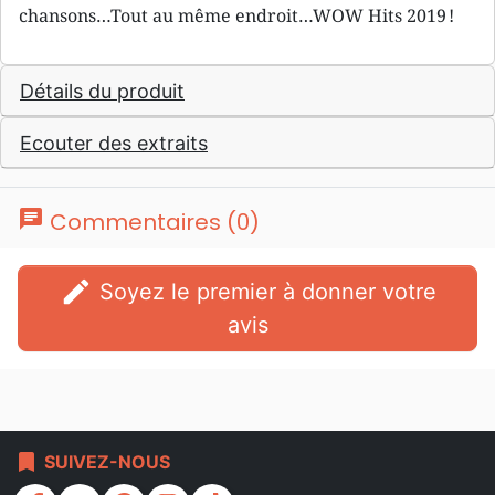
chansons…Tout au même endroit…WOW Hits 2019 !
Détails du produit
Ecouter des extraits
chat
Commentaires (0)
edit
Soyez le premier à donner votre
avis
bookmark
SUIVEZ-NOUS