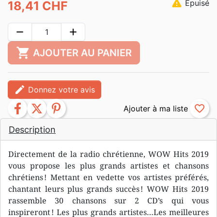
warning
Epuisé
18,41 CHF
remove
add
shopping_cart
AJOUTER AU PANIER
edit
Donnez votre avis
facebook
twitter
pinterest
favorite_border
Description
Directement de la radio chrétienne, WOW Hits 2019
vous propose les plus grands artistes et chansons
chrétiens ! Mettant en vedette vos artistes préférés,
chantant leurs plus grands succès ! WOW Hits 2019
rassemble 30 chansons sur 2 CD’s qui vous
inspireront ! Les plus grands artistes…Les meilleures