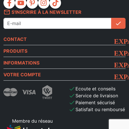
facebook
youtube
pinterest
instagram
tiktok
mail_outline
S'INSCRIRE À LA NEWSLETTER
check
S'i
CONTACT
PRODUITS
INFORMATIONS
VOTRE COMPTE
check
Ecoute et conseils
check
Service de livraison
check
Paiement sécurisé
check
Satisfait ou remboursé
Membre du réseau