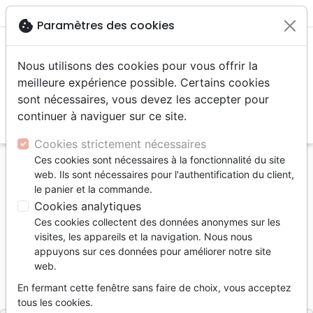
menu
shopping_cart
account_circle
cookie
Paramètres des cookies
Nous utilisons des cookies pour vous offrir la
meilleure expérience possible. Certains cookies
sont nécessaires, vous devez les accepter pour
continuer à naviguer sur ce site.
search
Reche
Cookies strictement nécessaires
Ces cookies sont nécessaires à la fonctionnalité du site
Accueil
Musique
Compilations
web. Ils sont nécessaires pour l'authentification du client,
WOW hits 2019 - 2CD
le panier et la commande.
Cookies analytiques
WOW hits 2019
Ces cookies collectent des données anonymes sur les
2CD
visites, les appareils et la navigation. Nous nous
appuyons sur ces données pour améliorer notre site
Various Artists
web.
Référence
CAPI8688
EAN
0602557886887
En fermant cette fenêtre sans faire de choix, vous acceptez
Capitol Records
Editeur
tous les cookies.