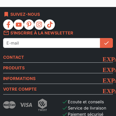
bookmark
SUIVEZ-NOUS
facebook
youtube
pinterest
instagram
tiktok
mail_outline
S'INSCRIRE À LA NEWSLETTER
check
S'i
CONTACT
PRODUITS
INFORMATIONS
VOTRE COMPTE
check
Ecoute et conseils
check
Service de livraison
check
Paiement sécurisé