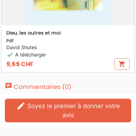
Dieu, les autres et moi
Pdf
David Shutes
check
A télécharger
9,65 CHF
shopping_cart
Prix
chat
Commentaires (0)
edit
Soyez le premier à donner votre
avis