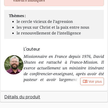
valeurs bibliques
Thèmes :
le cercle vicieux de l’agression
les yeux sur Christ et la paix entre nous
le renouvellement de l’intelligence
L'auteur
Missionnaire en France depuis 1976, David
Shutes est rattaché à France-Mission. Il
exerce actuellement un ministère itinérant
de conférencier-enseignant, après avoir été
pasteur et avoir largement participé au
book_open
Voir plus
travail parmi la jeunesse, tout en enseignant
à l’Institut Biblique de Genève.
Détails du produit