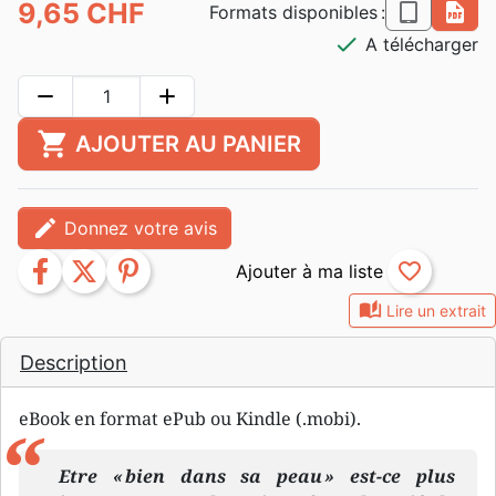
9,65 CHF
epub
pdf
Formats disponibles :
check
A télécharger
remove
add
shopping_cart
AJOUTER AU PANIER
edit
Donnez votre avis
facebook
twitter
pinterest
favorite_border
auto_stories
Lire un extrait
Description
eBook en format ePub ou Kindle (.mobi).
Etre « bien dans sa peau » est-ce plus