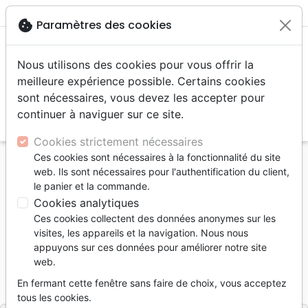
menu
shopping_cart
account_circle
cookie
Paramètres des cookies
Nous utilisons des cookies pour vous offrir la
meilleure expérience possible. Certains cookies
sont nécessaires, vous devez les accepter pour
continuer à naviguer sur ce site.
search
Reche
Cookies strictement nécessaires
Ces cookies sont nécessaires à la fonctionnalité du site
Accueil
Livres
Santé
Psychologie
web. Ils sont nécessaires pour l'authentification du client,
Dieu, les autres et moi - Ebook
le panier et la commande.
Cookies analytiques
Dieu, les autres et moi
Ces cookies collectent des données anonymes sur les
Ebook
visites, les appareils et la navigation. Nous nous
appuyons sur ces données pour améliorer notre site
Auteur :
David Shutes
web.
Référence
MB3382-EPUB
EAN
9782826000808
En fermant cette fenêtre sans faire de choix, vous acceptez
La Maison de la Bible
Editeur
tous les cookies.