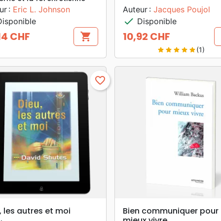
ur :
Eric L. Johnson
Auteur :
Jacques Poujol
check
isponible
Disponible
14 CHF
10,92 CHF
shopping_cart
Prix
(1)
star
star
star
star
star
favorite_border
search
search
APERÇU RAPIDE
APERÇU RAPIDE
, les autres et moi
Bien communiquer pour
mieux vivre