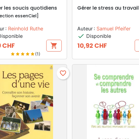
search
search
APERÇU RAPIDE
APERÇU RAPIDE
r les soucis quotidiens
Gérer le stress au travail
lection essenCiel]
ur :
Reinhold Ruthe
Auteur :
Samuel Pfeifer
check
isponible
Disponible
9 CHF
10,92 CHF
shopping_cart
Prix
(1)
star
star
star
star
star
favorite_border