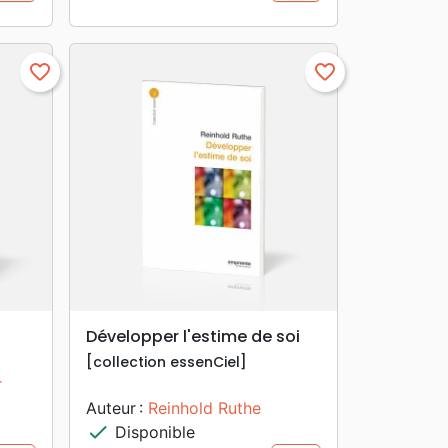
favorite_border
favorite_border
search
APERÇU RAPIDE
Développer l'estime de soi
[collection essenCiel]
r
Auteur :
Reinhold Ruthe
check
Disponible