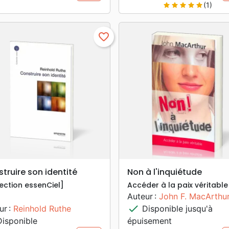
(1)
star
star
star
star
star
favorite_border
search
search
APERÇU RAPIDE
APERÇU RAPIDE
truire son identité
Non à l'inquiétude
lection essenCiel]
Accéder à la paix véritable
Auteur :
John F. MacArthu
check
ur :
Reinhold Ruthe
Disponible jusqu'à
isponible
épuisement