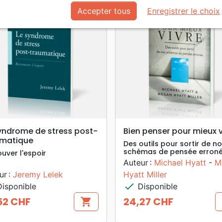
favorite_border
Accepter tous
Enregistrer le choix
search
search
APERÇU RAPIDE
APERÇU RAPIDE
yndrome de stress post-
Bien penser pour mieux v
umatique
Des outils pour sortir de n
schémas de pensée erron
uver l'espoir
Auteur :
Michael Hyatt
-
M
ur :
Jeremy Lelek
Hyatt Miller
check
isponible
Disponible
52 CHF
24,27 CHF
shopping_cart
Prix