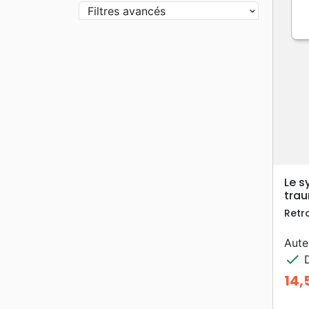
Filtres avancés
Le s
tra
Retro
Aute
check
D
14,
Prix