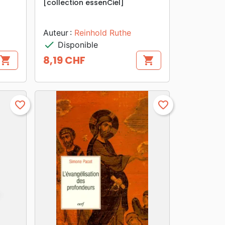
[collection essenCiel]
Auteur :
Reinhold Ruthe
check
Disponible
8,19 CHF
shopping_cart
shopping_cart
Prix
favorite_border
favorite_border