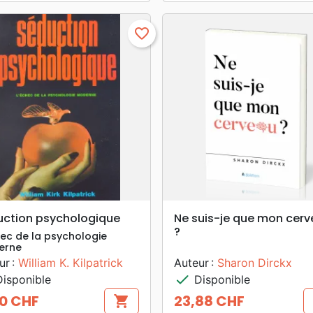
favorite_border
search
search
APERÇU RAPIDE
APERÇU RAPIDE
uction psychologique
Ne suis-je que mon cer
?
hec de la psychologie
erne
ur :
William K. Kilpatrick
Auteur :
Sharon Dirckx
check
isponible
Disponible
70 CHF
23,88 CHF
shopping_cart
Prix