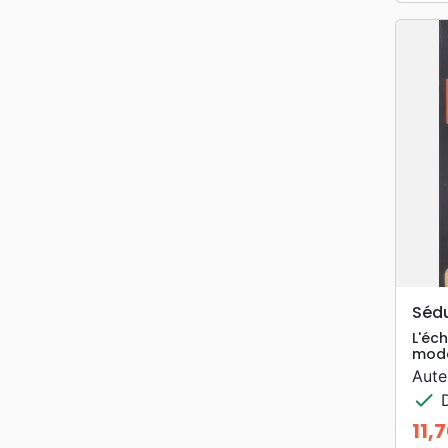
Séd
L'éc
mod
Aute
check
D
11,
Prix