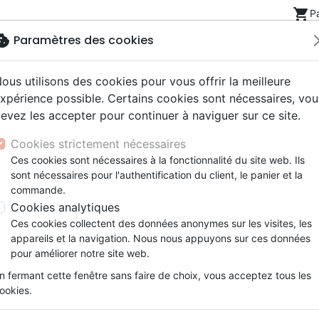
shopping_cart
P
okie
Paramètres des cookies
ous utilisons des cookies pour vous offrir la meilleure
Nouveautés
Bibles
Livres
eBooks
Jeunesse
xpérience possible. Certains cookies sont nécessaires, vou
evez les accepter pour continuer à naviguer sur ce site.
eaux Testaments
ine
lité
 ans
lations
ns animés
s
Etude biblique
Bandes dessinées
Découverte de la foi
Adolescents, jeunes
Rap, Hip-hop
Films, fiction
Jeux
Cookies strictement nécessaires
ons
cation
e
2 ans
ry, Latino, Folk
gnement, conférences
elisation
Segond 21
Famille, couple
Méditations
Bibles jeunesse
Instrumental
Documentaires, reportage
Accessoires de Bible
Ces cookies sont nécessaires à la fonctionnalité du site web. Ils
iles
e
esse
ro
iels
Segond
Souffrance, Relation d'aide
Souffrance, Relation d'aide
Louange, Adoration
Papeterie
sont nécessaires pour l'authentification du client, le panier et la
ychologie
k
elisation
ue
esse
NEG
Santé
Psychologie
Hardrock, Métal
commande.
cations
ts
le, Couple
l, Soul
Darby
Ethique, société, politique
Apologétique
Pop, Rock
Cookies analytiques
ation
Événements actuels
Ces cookies collectent des données anonymes sur les visites, les
Psychologie
appareils et la navigation. Nous nous appuyons sur ces données
pour améliorer notre site web.
ar :
Par page :
n fermant cette fenêtre sans faire de choix, vous acceptez tous les
ookies.