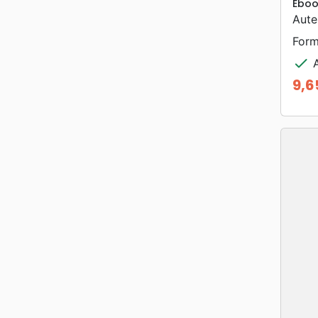
Eboo
Aute
Form
check
A
9,6
Prix