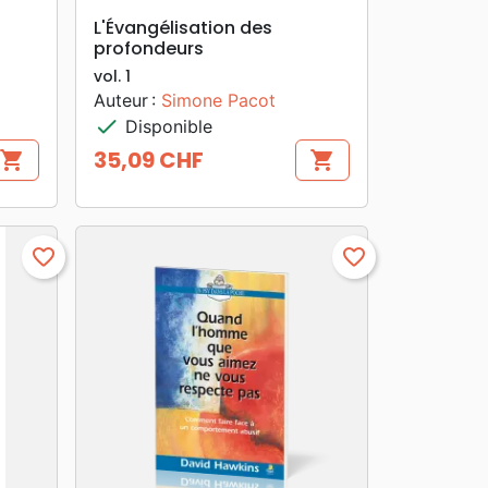
search
APERÇU RAPIDE
L'Évangélisation des
profondeurs
vol. 1
Auteur :
Simone Pacot
check
Disponible
35,09 CHF
shopping_cart
shopping_cart
Prix
favorite_border
favorite_border