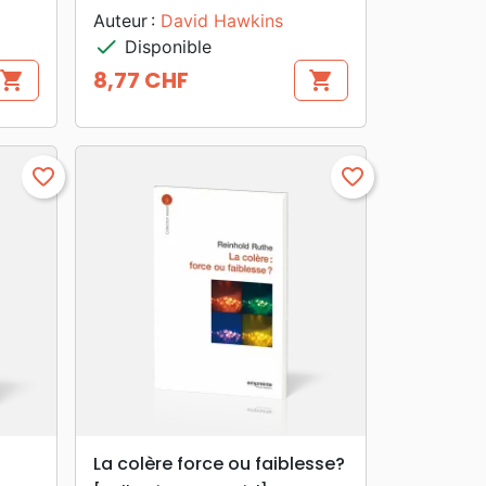
Auteur :
David Hawkins
check
Disponible
8,77 CHF
shopping_cart
shopping_cart
Prix
favorite_border
favorite_border
search
APERÇU RAPIDE
La colère force ou faiblesse?