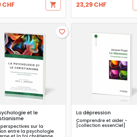
9 CHF
23,29 CHF
shopping_cart
Prix
favorite_border
search
search
APERÇU RAPIDE
APERÇU RAPIDE
sychologie et le
La dépression
stianisme
Comprendre et aider -
[collection essenCiel]
 perspectives sur la
tion entre la psychologie
rne et la foi chrétienne