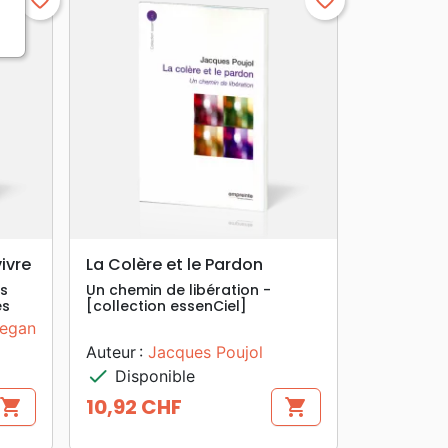
favorite_border
favorite_border
search
APERÇU RAPIDE
ivre
La Colère et le Pardon
os
Un chemin de libération -
és
[collection essenCiel]
egan
Auteur :
Jacques Poujol
check
Disponible
10,92 CHF
shopping_cart
shopping_cart
Prix