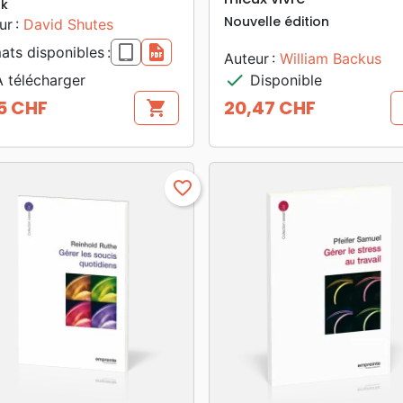
k
Nouvelle édition
ur :
David Shutes
epub
pdf
ats disponibles :
Auteur :
William Backus
check
 télécharger
Disponible
5 CHF
20,47 CHF
shopping_cart
Prix
favorite_border