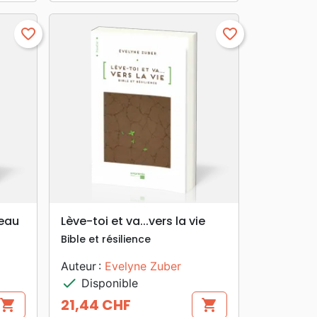
favorite_border
favorite_border
search
APERÇU RAPIDE
veau
Lève-toi et va...vers la vie
Bible et résilience
Auteur :
Evelyne Zuber
check
Disponible
21,44 CHF
shopping_cart
shopping_cart
Prix