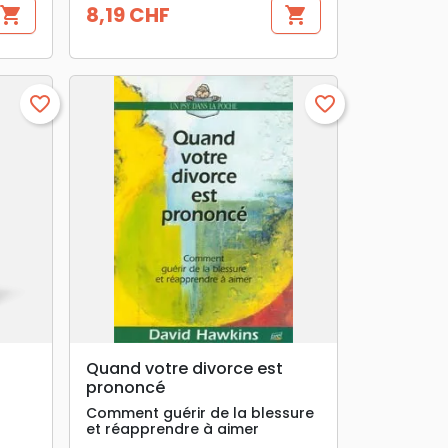
8,19 CHF
shopping_cart
shopping_cart
Prix
favorite_border
favorite_border
search
APERÇU RAPIDE
Quand votre divorce est
prononcé
Comment guérir de la blessure
et réapprendre à aimer