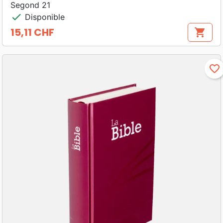
Segond 21
check
Disponible
15,11 CHF
shopping_cart
Prix
favorite_border