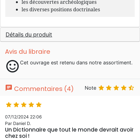
les découvertes archéologiques
les diverses positions doctrinales
Détails du produit
Avis du libraire
sentiment_satisfied
Cet ouvrage est retenu dans notre assortiment.
chat





Commentaires (4)
Note





07/12/2024 22:06
Par Daniel D.
Un Dictionnaire que tout le monde devrait avoir
chez soi !