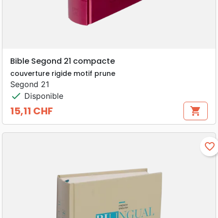
Bible Segond 21 compacte
couverture rigide motif prune
Segond 21
check
Disponible
15,11 CHF
shopping_cart
Prix
favorite_border