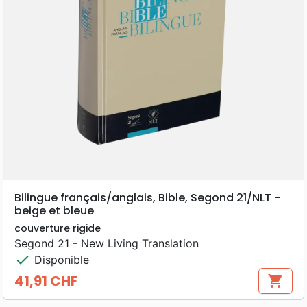
Bilingue français/anglais, Bible, Segond 21/NLT -
beige et bleue
couverture rigide
Segond 21 - New Living Translation
check
Disponible
41,91 CHF
shopping_cart
Prix