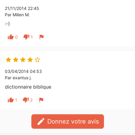
21/11/2014 22:45
Par Milien M.
:-)
thumb_up
thumb_down
flag
0
1





03/04/2014 04:53
Par exantus j.
dictionnaire biblique
thumb_up
thumb_down
flag
1
2
edit
Donnez votre avis