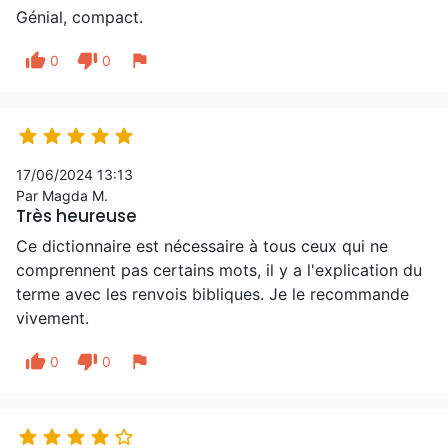
Génial, compact.
thumb_up
thumb_down
flag
0
0





17/06/2024 13:13
Par Magda M.
Très heureuse
Ce dictionnaire est nécessaire à tous ceux qui ne
comprennent pas certains mots, il y a l'explication du
terme avec les renvois bibliques. Je le recommande
vivement.
thumb_up
thumb_down
flag
0
0




