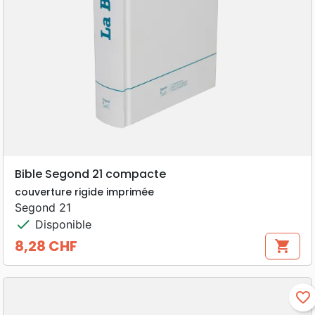
Bible Segond 21 compacte
couverture rigide imprimée
Segond 21
check
Disponible
8,28 CHF
shopping_cart
Prix
favorite_border