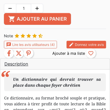
remove
add
shopping_cart
AJOUTER AU PANIER





Note
chat
edit
Lire les avis utilisateurs (4)
Donnez votre avis
facebook
twitter
pinterest
favorite_border
Description
Un dictionnaire qui devrait trouver sa
place dans chaque foyer chrétien
Ce dictionnaire, au format broché souple et pratique,
vous aidera à tirer profit de toute lecture de la Bible
en répondant aux « qui ? quoi ? où ? quand ?