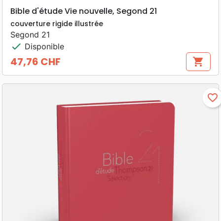
Bible d'étude Vie nouvelle, Segond 21
couverture rigide illustrée
Segond 21
check
Disponible
47,76 CHF
shopping_cart
Prix
favorite_border