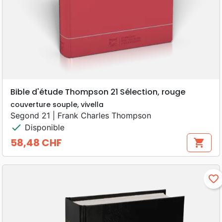
Bible d'étude Thompson 21 Sélection, rouge
couverture souple, vivella
Segond 21 | Frank Charles Thompson
check
Disponible
58,48 CHF
shopping_cart
Prix
favorite_border