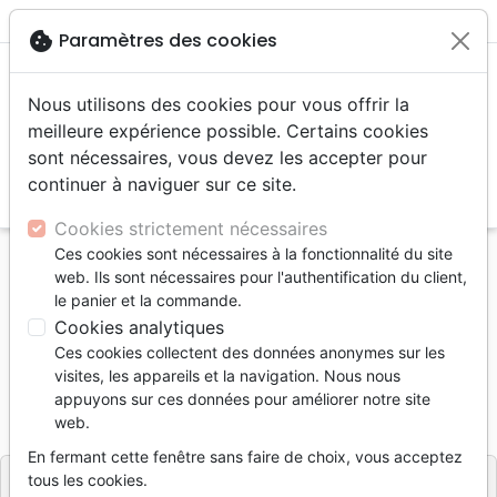
menu
shopping_cart
account_circle
cookie
Paramètres des cookies
Nous utilisons des cookies pour vous offrir la
meilleure expérience possible. Certains cookies
sont nécessaires, vous devez les accepter pour
continuer à naviguer sur ce site.
search
Reche
Cookies strictement nécessaires
Ces cookies sont nécessaires à la fonctionnalité du site
Accueil
Livres
Erudition
Dictionnaires
web. Ils sont nécessaires pour l'authentification du client,
Dictionnaire biblique pour tous
le panier et la commande.
Cookies analytiques
Dictionnaire biblique pour tous
Ces cookies collectent des données anonymes sur les
Collectif
visites, les appareils et la navigation. Nous nous
appuyons sur ces données pour améliorer notre site
Référence
LLBF2190-BRO
EAN
9782850312861
web.
Ligue pour la Lecture de la Bible France
Editeur
En fermant cette fenêtre sans faire de choix, vous acceptez
tous les cookies.