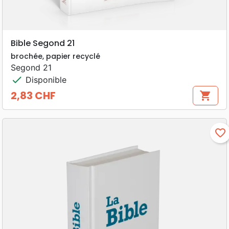
Bible Segond 21
brochée, papier recyclé
Segond 21
check
Disponible
2,83 CHF
shopping_cart
Prix
favorite_border