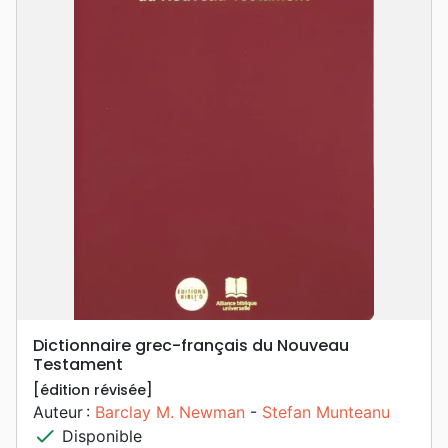
Dictionnaire grec-français du Nouveau
Testament
[édition révisée]
Auteur :
Barclay M. Newman
-
Stefan Munteanu
check
Disponible