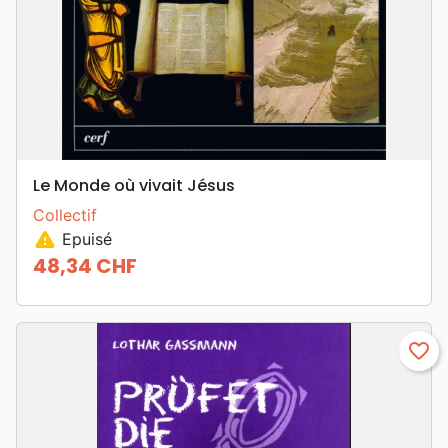
Le Monde où vivait Jésus
Collectif
warning
Epuisé
48,34 CHF
Prix
favorite_border