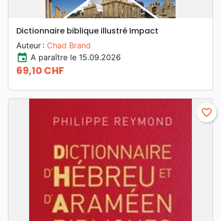
Dictionnaire biblique illustré Impact
Auteur :
Chad Brand
event
A paraître le 15.09.2026
69,10 CHF
Prix
favorite_border