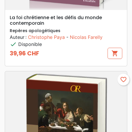
La foi chrétienne et les défis du monde
contemporain
Repères apologétiques
Auteur :
Christophe Paya
-
Nicolas Farelly
check
Disponible
39,96 CHF
shopping_cart
Prix
favorite_border