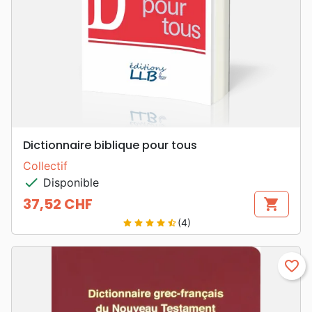
Dictionnaire biblique pour tous
Collectif
check
Disponible
37,52 CHF
shopping_cart
Prix
(4)
star
star
star
star
star_half
favorite_border