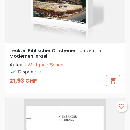
Lexikon Biblischer Ortsbenennungen im
Modernen Israel
Auteur :
Wolfgang Scheel
check
Disponible
21,93 CHF
shopping_cart
Prix
favorite_border