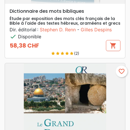
Dictionnaire des mots bibliques
Étude par exposition des mots clés français de la
Bible à l'aide des textes hébreux, araméens et grecs
Dir. éditorial :
Stephen D. Renn
-
Gilles Despins
check
Disponible
58,38 CHF
shopping_cart
Prix
(2)
star
star
star
star
star
favorite_border