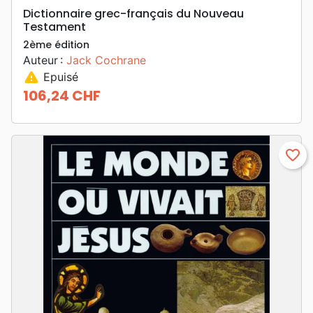
Dictionnaire grec-français du Nouveau
Testament
2ème édition
Auteur :
Jack Cochrane
warning
Epuisé
106,24 CHF
Prix
favorite_border