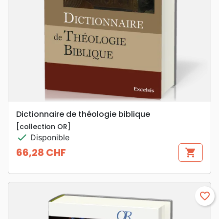
Dictionnaire de théologie biblique
[collection OR]
check
Disponible
66,28 CHF
shopping_cart
Prix
favorite_border