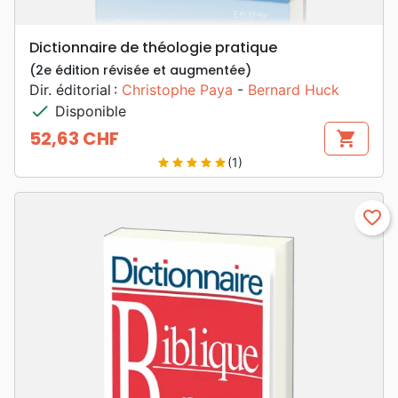
Dictionnaire de théologie pratique
(2e édition révisée et augmentée)
Dir. éditorial :
Christophe Paya
-
Bernard Huck
check
Disponible
52,63 CHF
shopping_cart
Prix
(1)
star
star
star
star
star
favorite_border