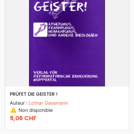
PRÜFET DIE GEISTER !
Auteur :
Lothar Gassmann
warning
Non disponible
9,06 CHF
Prix