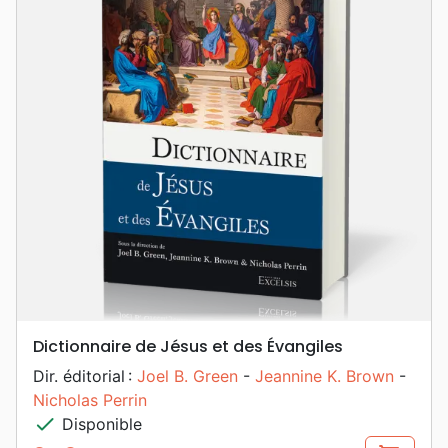
Dictionnaire de Jésus et des Évangiles
Dir. éditorial :
Joel B. Green
-
Jeannine K. Brown
-
Nicholas Perrin
check
Disponible