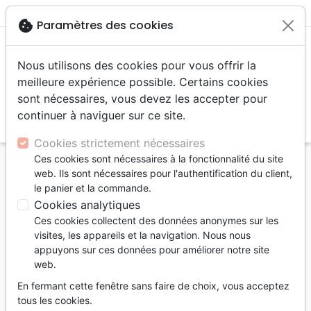
menu
shopping_cart
account_circle
cookie
Paramètres des cookies
Nous utilisons des cookies pour vous offrir la
meilleure expérience possible. Certains cookies
sont nécessaires, vous devez les accepter pour
continuer à naviguer sur ce site.
search
Reche
Cookies strictement nécessaires
Ces cookies sont nécessaires à la fonctionnalité du site
Accueil
Livres
Erudition
Dictionnaires
web. Ils sont nécessaires pour l'authentification du client,
le panier et la commande.
Dictionnaires
Cookies analytiques
22
produits
Ces cookies collectent des données anonymes sur les
visites, les appareils et la navigation. Nous nous
appuyons sur ces données pour améliorer notre site
tune
Filtrer
web.
En fermant cette fenêtre sans faire de choix, vous acceptez
tous les cookies.