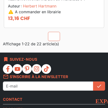
Auteur :
Herbert Hartmann
warning
A commander en librairie
13,16 CHF
Prix
chevron_u
Affichage 1-22 de 22 article(s)
bookmark
SUIVEZ-NOUS
facebook
youtube
pinterest
instagram
tiktok
mail_outline
S'INSCRIRE À LA NEWSLETTER
check
S'i
CONTACT