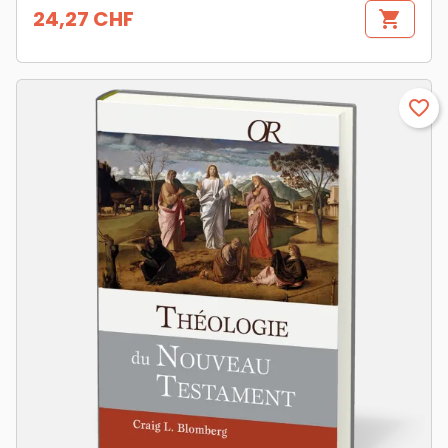
24,27 CHF
shopping_cart
Prix
favorite_border