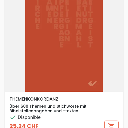
THEMENKONKORDANZ
Über 600 Themen und Stichworte mit
Bibelstellenangaben und -texten
check
Disponible
25,24 CHF
shopping_cart