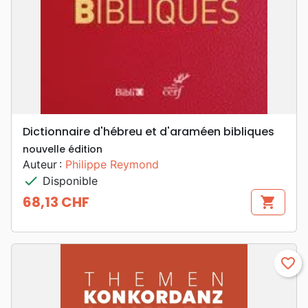
Dictionnaire d'hébreu et d'araméen bibliques
nouvelle édition
Auteur :
Philippe Reymond
check
Disponible
68,13 CHF
shopping_cart
Prix
favorite_border