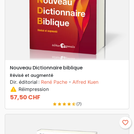
Nouveau Dictionnaire biblique
Révisé et augmenté
Dir. éditorial :
René Pache
-
Alfred Kuen
warning
Réimpression
57,50 CHF
Prix
(7)
star
star
star
star
star_half
favorite_border