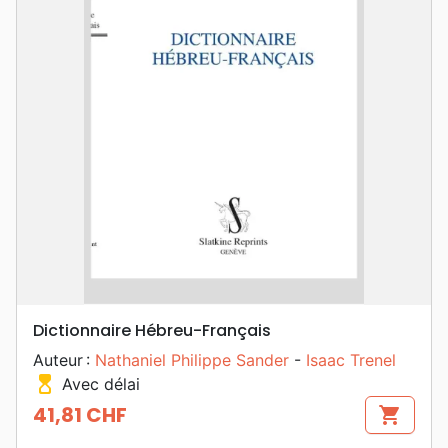
Dictionnaire Hébreu-Français
Auteur :
Nathaniel Philippe Sander
-
Isaac Trenel
hourglass_top
Avec délai
41,81 CHF
shopping_cart
Prix