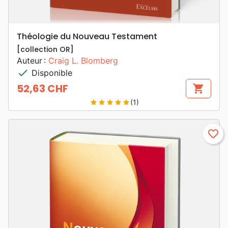
Théologie du Nouveau Testament
[collection OR]
Auteur :
Craig L. Blomberg
check
Disponible
52,63 CHF
shopping_cart
Prix
(1)
star
star
star
star
star
favorite_border