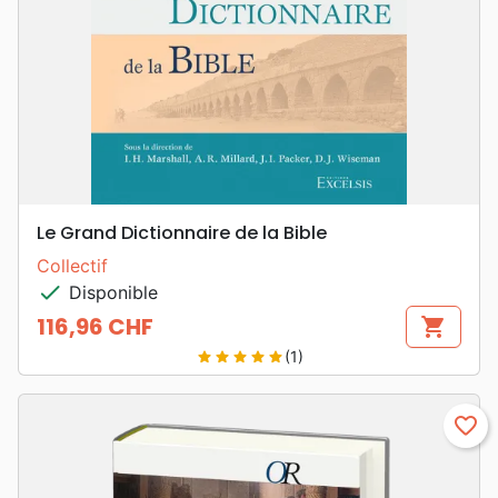
Le Grand Dictionnaire de la Bible
Collectif
check
Disponible
116,96 CHF
shopping_cart
Prix
(1)
star
star
star
star
star
favorite_border