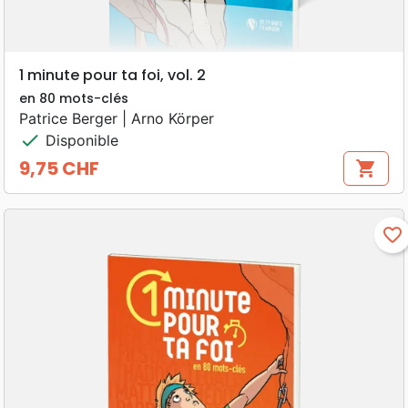
1 minute pour ta foi, vol. 2
en 80 mots-clés
Patrice Berger | Arno Körper
check
Disponible
9,75 CHF
shopping_cart
Prix
favorite_border