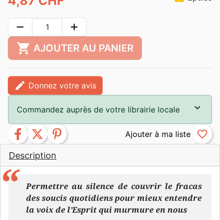
4,87 CHF
remove
add
shopping_cart
AJOUTER AU PANIER
edit
Donnez votre avis
Commandez auprès de votre librairie locale
facebook
twitter
pinterest
favorite_border
Description
Permettre au silence de couvrir le fracas
des soucis quotidiens pour mieux entendre
la voix de l’Esprit qui murmure en nous