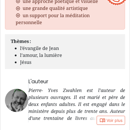
une approche poétique et visuelle
une grande qualité artistique
un support pour la méditation
personnelle
Thèmes :
l’évangile de Jean
l’amour, la lumière
Jésus
L'auteur
Pierre- Yves Zwahlen est l’auteur de
plusieurs ouvrages. Il est marié et père de
deux enfants adultes. Il est engagé dans le
ministère depuis plus de trente ans. Auteur
d’une trentaine de livres aux styles très
book_open
Voir plus
variés, il est actuellement responsable des