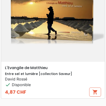
L'Evangile de Matthieu
Entre sel et lumière [collection Saveur]
David Rossé
check
Disponible
4,87 CHF
shopping_cart
Prix