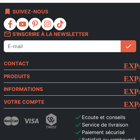
bookmark
SUIVEZ-NOUS
facebook
youtube
pinterest
instagram
tiktok
mail_outline
S'INSCRIRE À LA NEWSLETTER
check
S'i
CONTACT
PRODUITS
INFORMATIONS
VOTRE COMPTE
check
Ecoute et conseils
check
Service de livraison
check
Paiement sécurisé
check
Satisfait ou remboursé