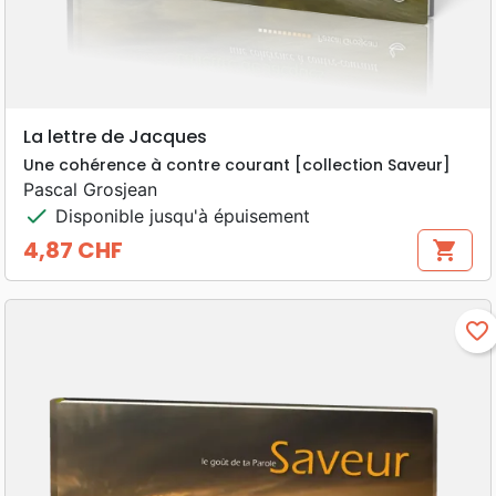
La lettre de Jacques
Une cohérence à contre courant [collection Saveur]
Pascal Grosjean
check
Disponible jusqu'à épuisement
4,87 CHF
shopping_cart
Prix
favorite_border