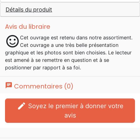
éditions de la Ligue pour la Lecture de la
Détails du produit
Bible de Suisse Romande.
Avis du libraire
sentiment_satisfied
Cet ouvrage est retenu dans notre assortiment.
Cet ouvrage a une très belle présentation
graphique et les photos sont bien choisies. Le lecteur
est amené à se remettre en question et à se
positionner par rapport à sa foi.
chat
Commentaires (0)
edit
Soyez le premier à donner votre
avis