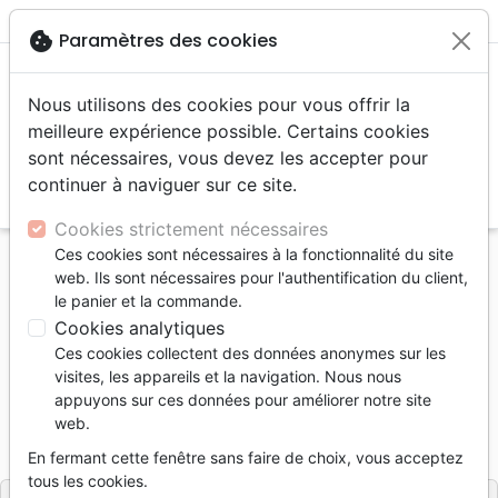
menu
shopping_cart
account_circle
cookie
Paramètres des cookies
Nous utilisons des cookies pour vous offrir la
meilleure expérience possible. Certains cookies
sont nécessaires, vous devez les accepter pour
continuer à naviguer sur ce site.
search
Reche
Cookies strictement nécessaires
Ces cookies sont nécessaires à la fonctionnalité du site
Accueil
Livres
Méditations
Series, Collections
web. Ils sont nécessaires pour l'authentification du client,
Evangile de Jean - Saveur
le panier et la commande.
Cookies analytiques
Evangile de Jean - Saveur
Ces cookies collectent des données anonymes sur les
Artiste :
Pascal Grosjean
| Auteur :
Pierre-Yves
visites, les appareils et la navigation. Nous nous
Zwahlen
appuyons sur ces données pour améliorer notre site
web.
Référence
LLBCH7619
EAN
9782970076193
Ligue pour la Lecture de la Bible Suisse
Editeur
En fermant cette fenêtre sans faire de choix, vous acceptez
tous les cookies.