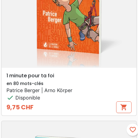
1 minute pour ta foi
en 80 mots-clés
Patrice Berger | Arno Körper
check
Disponible
9,75 CHF
shopping_cart
Prix
favorite_border