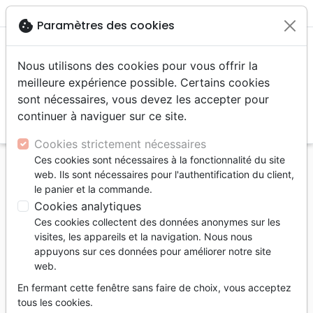
menu
shopping_cart
account_circle
cookie
Paramètres des cookies
Nous utilisons des cookies pour vous offrir la
meilleure expérience possible. Certains cookies
sont nécessaires, vous devez les accepter pour
continuer à naviguer sur ce site.
search
Reche
Cookies strictement nécessaires
Ces cookies sont nécessaires à la fonctionnalité du site
Accueil
Auteurs
Grosjean Pascal
web. Ils sont nécessaires pour l'authentification du client,
le panier et la commande.
Pascal Grosjean
Cookies analytiques
Liste des produits par auteur
Ces cookies collectent des données anonymes sur les
visites, les appareils et la navigation. Nous nous
tune
Filtrer
appuyons sur ces données pour améliorer notre site
web.
Pâques
Jeunesse
Louange, Adoration
En fermant cette fenêtre sans faire de choix, vous acceptez
tous les cookies.