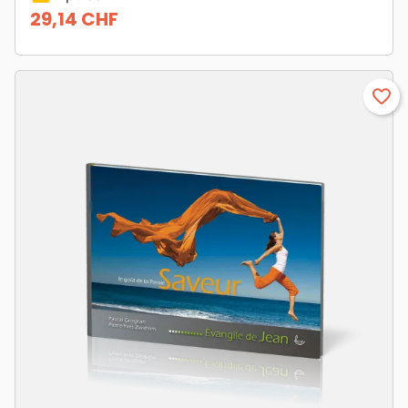
29,14 CHF
Prix
favorite_border