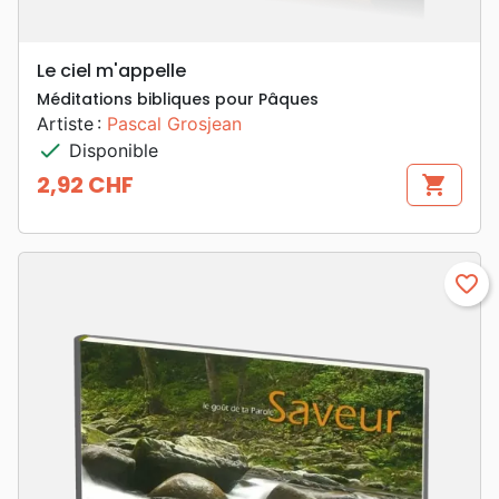
Le ciel m'appelle
Méditations bibliques pour Pâques
Artiste :
Pascal Grosjean
check
Disponible
2,92 CHF
shopping_cart
Prix
favorite_border