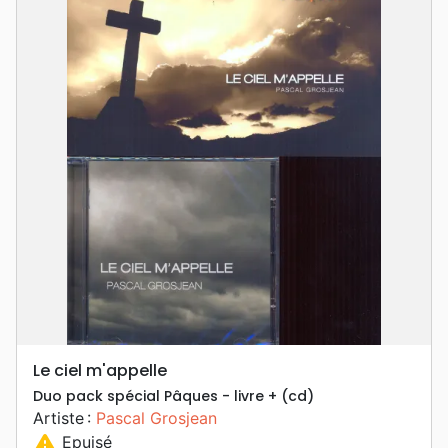
Le ciel m'appelle
Duo pack spécial Pâques - livre + (cd)
Artiste :
Pascal Grosjean
warning
Epuisé