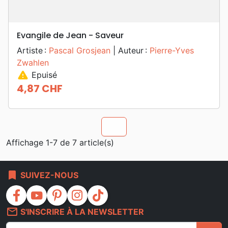
Evangile de Jean - Saveur
Artiste :
Pascal Grosjean
| Auteur :
Pierre-Yves
Zwahlen
warning
Epuisé
4,87 CHF
Prix
chevron_u
Affichage 1-7 de 7 article(s)
bookmark
SUIVEZ-NOUS
facebook
youtube
pinterest
instagram
tiktok
mail_outline
S'INSCRIRE À LA NEWSLETTER