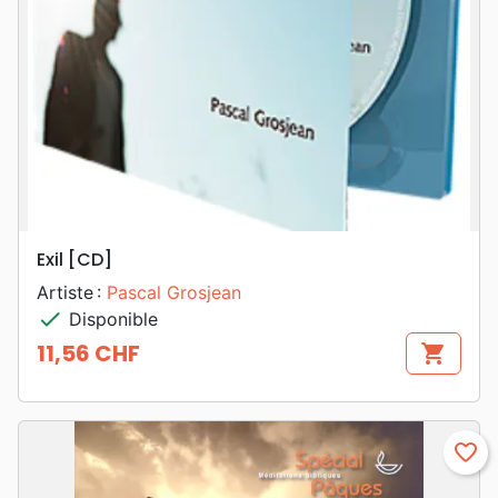
Exil [CD]
Artiste :
Pascal Grosjean
check
Disponible
11,56 CHF
shopping_cart
Prix
favorite_border