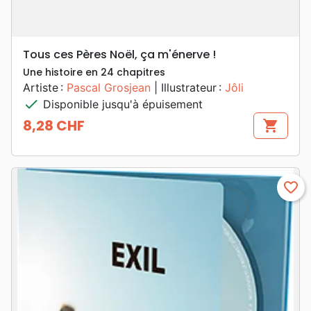
Tous ces Pères Noël, ça m'énerve !
Une histoire en 24 chapitres
Artiste :
Pascal Grosjean
| Illustrateur :
Jôli
check
Disponible jusqu'à épuisement
8,28 CHF
shopping_cart
Prix
favorite_border