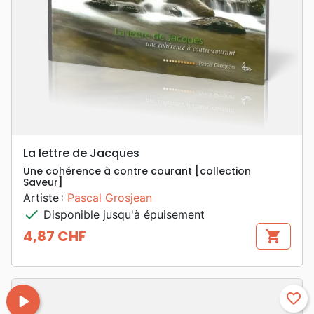
La lettre de Jacques
Une cohérence à contre courant [collection
Saveur]
Artiste :
Pascal Grosjean
check
Disponible jusqu'à épuisement
4,87 CHF
shopping_cart
Prix
play_arrow
favorite_border