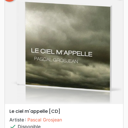
Le ciel m'appelle [CD]
Artiste :
Pascal Grosjean
check
Disponible