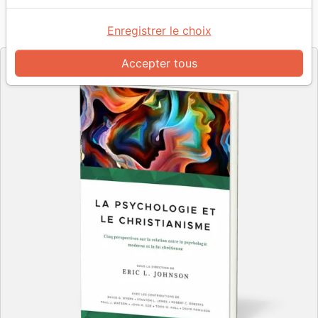
Référence
PC4315
EAN
9782924743157
Enregistrer le choix
Impact Académia
Editeur
Accepter tous