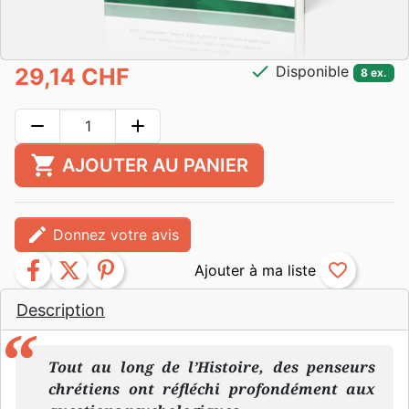
check
Disponible
29,14 CHF
8 ex.
remove
add
shopping_cart
AJOUTER AU PANIER
edit
Donnez votre avis
facebook
twitter
pinterest
favorite_border
Description
Tout au long de l’Histoire, des penseurs
chrétiens ont réfléchi profondément aux