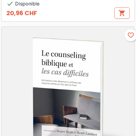
check
Disponible
20,96 CHF
shopping_cart
Prix
favorite_border