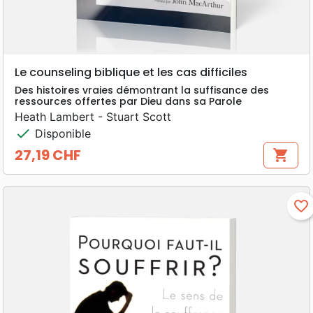
Le counseling biblique et les cas difficiles
Des histoires vraies démontrant la suffisance des
ressources offertes par Dieu dans sa Parole
Heath Lambert - Stuart Scott
check
Disponible
27,19 CHF
shopping_cart
Prix
favorite_border