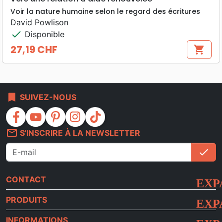
Voir la nature humaine selon le regard des écritures
David Powlison
check
Disponible
27,19 CHF
shopping_cart
Prix
bookmark
SUIVEZ-NOUS
facebook
youtube
pinterest
instagram
tiktok
mail_outline
S'INSCRIRE À LA NEWSLETTER
check
S'i
CONTACT
PRODUITS
INFORMATIONS