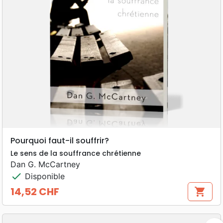
Pourquoi faut-il souffrir?
Le sens de la souffrance chrétienne
Dan G. McCartney
check
Disponible
14,52 CHF
shopping_cart
Prix