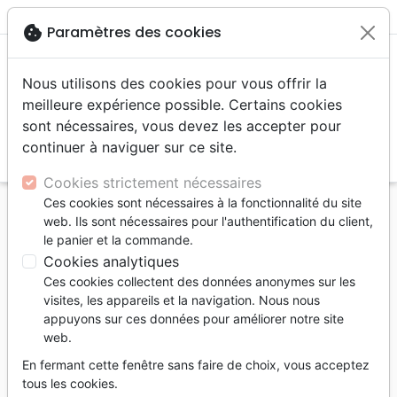
menu
shopping_cart
account_circle
cookie
Paramètres des cookies
Nous utilisons des cookies pour vous offrir la
meilleure expérience possible. Certains cookies
sont nécessaires, vous devez les accepter pour
continuer à naviguer sur ce site.
search
Reche
Cookies strictement nécessaires
Ces cookies sont nécessaires à la fonctionnalité du site
Accueil
Livres
Santé
Psychologie
web. Ils sont nécessaires pour l'authentification du client,
Psychologie et le Christianisme (La) - Cinq
le panier et la commande.
perspectives sur la relation entre la psychologie
Cookies analytiques
moderne et la foi chrétienne
Ces cookies collectent des données anonymes sur les
visites, les appareils et la navigation. Nous nous
La Psychologie et le Christianisme
appuyons sur ces données pour améliorer notre site
web.
Cinq perspectives sur la relation entre la
psychologie moderne et la foi chrétienne
En fermant cette fenêtre sans faire de choix, vous acceptez
tous les cookies.
Auteur :
Eric L. Johnson