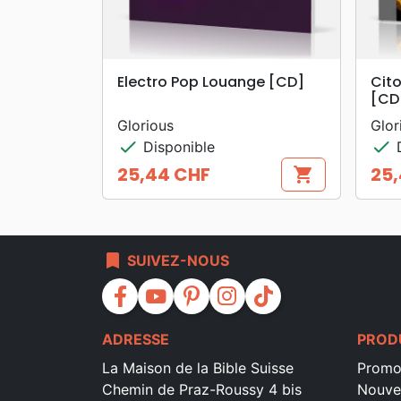
search
APERÇU RAPIDE
Electro Pop Louange [CD]
Cito
[CD
Glorious
Glor
check
check
Disponible
D
25,44 CHF
25
shopping_cart
Prix
Prix
bookmark
SUIVEZ-NOUS
facebook
youtube
pinterest
instagram
tiktok
ADRESSE
PROD
La Maison de la Bible Suisse
Promo
Chemin de Praz-Roussy 4 bis
Nouve