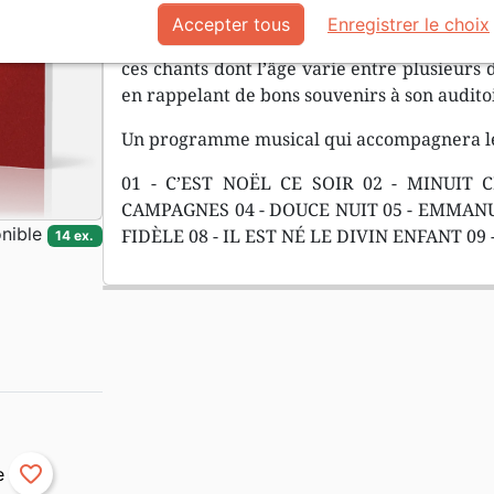
multitudes d’artistes et de groupes. Chacun d
Accepter tous
Enregistrer le choix
musicale, tout en respectant le cantique et s
ces chants dont l’âge varie entre plusieurs 
en rappelant de bons souvenirs à son audito
Un programme musical qui accompagnera les
01 - C’EST NOËL CE SOIR 02 - MINUIT
CAMPAGNES 04 - DOUCE NUIT 05 - EMMANU
nible
FIDÈLE 08 - IL EST NÉ LE DIVIN ENFANT 09
14 ex.
favorite_border