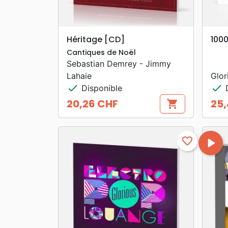
search
APERÇU RAPIDE
Héritage [CD]
100
Cantiques de Noël
Sebastian Demrey - Jimmy
Lahaie
Glor
check
check
Disponible
D
20,26 CHF
25
shopping_cart
Prix
Prix
favorite_border
play_arrow