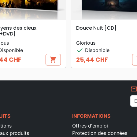
search
search
APERÇU RAPIDE
APERÇU RAPIDE
yens des cieux
Douce Nuit [CD]
+DVD]
ious
Glorious
check
isponible
Disponible
,44 CHF
25,44 CHF
shopping_cart
s
Prix
mail_outlin
UITS
INFORMATIONS
tions
Offres d'emploi
aux produits
Protection des données