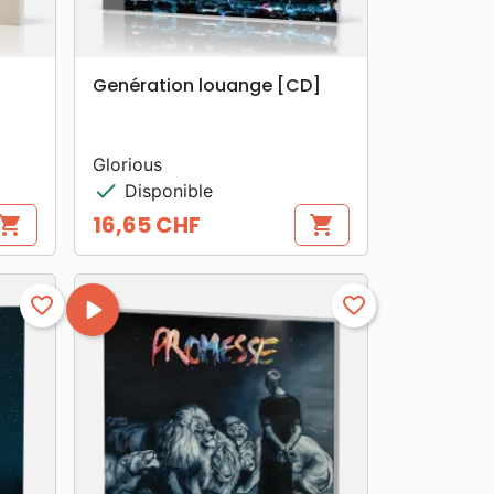
search
APERÇU RAPIDE
Genération louange [CD]
Glorious
check
Disponible
16,65 CHF
hopping_cart
shopping_cart
Prix
favorite_border
play_arrow
favorite_border