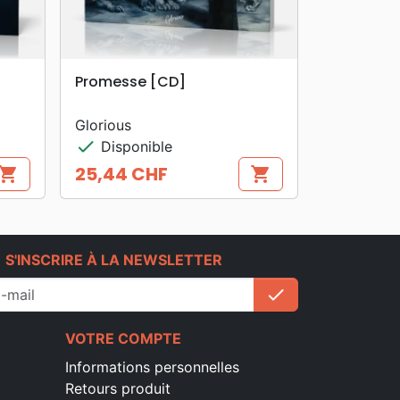
search
APERÇU RAPIDE
Promesse [CD]
Glorious
check
Disponible
25,44 CHF
hopping_cart
shopping_cart
Prix
e
S'INSCRIRE À LA NEWSLETTER
check
S'inscrire
VOTRE COMPTE
Informations personnelles
Retours produit