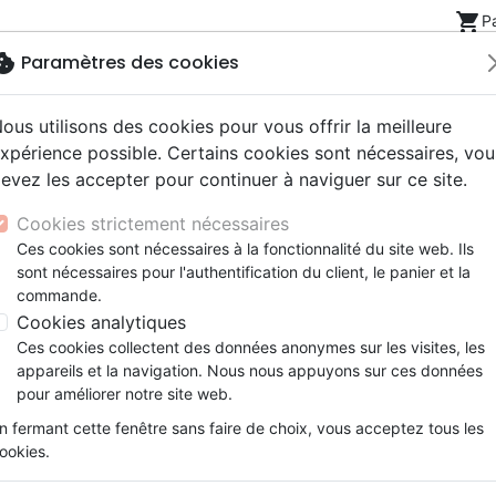
shopping_cart
P
okie
Paramètres des cookies
ous utilisons des cookies pour vous offrir la meilleure
Nouveautés
Bibles
Livres
eBooks
Jeunesse
xpérience possible. Certains cookies sont nécessaires, vou
evez les accepter pour continuer à naviguer sur ce site.
eaux Testaments
ine
lité
 ans
lations
ns animés
s
Etude biblique
Bandes dessinées
Découverte de la foi
Adolescents, jeunes
Rap, Hip-hop
Films, fiction
Jeux
Noël [CD]
Cookies strictement nécessaires
ons
cation
e
2 ans
ry, Latino, Folk
gnement, conférences
elisation
Segond 21
Famille, couple
Méditations
Bibles jeunesse
Instrumental
Documentaires, reportage
Accessoires de Bible
Ces cookies sont nécessaires à la fonctionnalité du site web. Ils
iles
e
esse
ro
iels
Segond
Souffrance, Relation d'aide
Souffrance, Relation d'aide
Louange, Adoration
Papeterie
Noël [CD]
sont nécessaires pour l'authentification du client, le panier et la
k
elisation
ue
esse
NEG
Santé
Psychologie
Hardrock, Métal
commande.
Artiste :
Glorious
cations
ts
le, Couple
l, Soul
Darby
Ethique, société, politique
Apologétique
Pop, Rock
Cookies analytiques
Référence
REJ1131
EAN
7110217604113
Editeu
ation
Événements actuels
Ces cookies collectent des données anonymes sur les visites, les
Description
Détails du produit
Ecouter
appareils et la navigation. Nous nous appuyons sur ces données
pour améliorer notre site web.
On ne s’en lasse pas !
n fermant cette fenêtre sans faire de choix, vous acceptez tous les
ookies.
On retrouve fréquemment les cantiques 