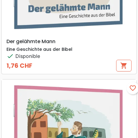
Der gelähmte Mann
Eine Geschichte aus der Bibel
check
Disponible
1,76 CHF
shopping_cart
Prix
favorite_border