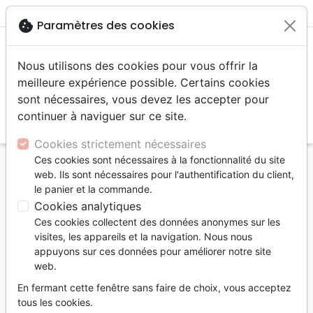
menu
shopping_cart
account_circle
cookie
Paramètres des cookies
Nous utilisons des cookies pour vous offrir la
meilleure expérience possible. Certains cookies
sont nécessaires, vous devez les accepter pour
continuer à naviguer sur ce site.
search
Reche
Cookies strictement nécessaires
Ces cookies sont nécessaires à la fonctionnalité du site
Accueil
Bibles
Bibles standard
web. Ils sont nécessaires pour l'authentification du client,
Allemand, Bible Schlachter 2000, références
le panier et la commande.
parallèles, cuir souple, fermeture éclair - Tranche or,
Cookies analytiques
nouvelle orthographe, reliur
Ces cookies collectent des données anonymes sur les
visites, les appareils et la navigation. Nous nous
Allemand, Bible Schlachter 2000,
appuyons sur ces données pour améliorer notre site
références parallèles, cuir souple,
web.
fermeture éclair
En fermant cette fenêtre sans faire de choix, vous acceptez
tous les cookies.
Tranche or, nouvelle orthographe, reliure