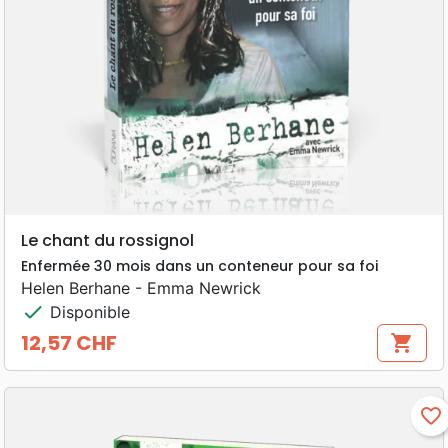
Le chant du rossignol
Enfermée 30 mois dans un conteneur pour sa foi
Helen Berhane - Emma Newrick
check
Disponible
12,57 CHF
shopping_cart
Prix
favorite_border