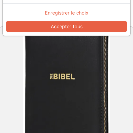
cousue
Enregistrer le choix
Référence
SCH255067
EAN
9783893970674
CLV
Société Biblique de Genève
Editeur
&
Accepter tous