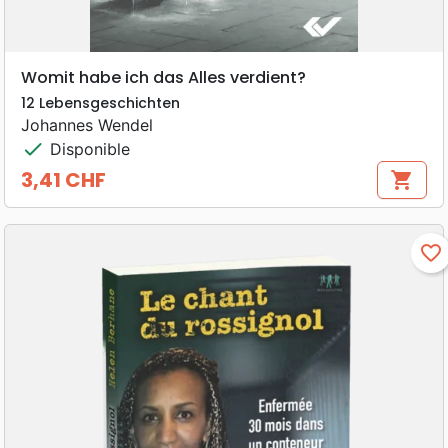
Womit habe ich das Alles verdient?
12 Lebensgeschichten
Johannes Wendel
check
Disponible
3,41 CHF
shopping_cart
Prix
favorite_border