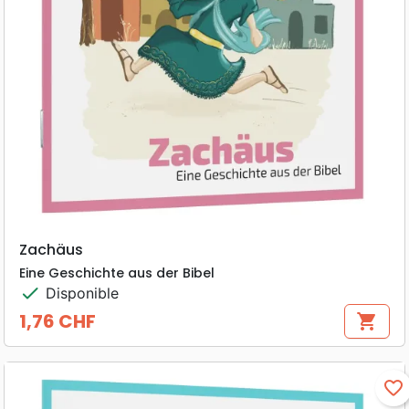
Zachäus
Eine Geschichte aus der Bibel
check
Disponible
1,76 CHF
shopping_cart
Prix
favorite_border