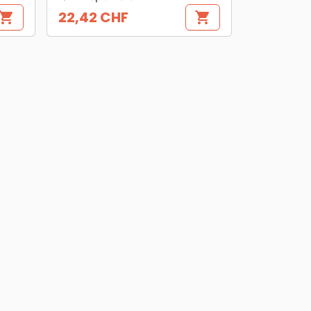
22,42 CHF
hopping_cart
shopping_cart
Prix