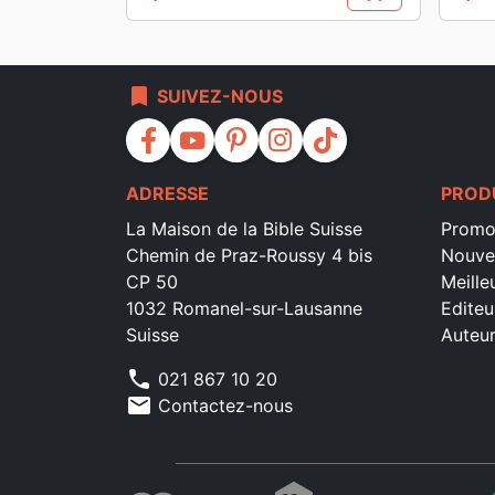
Prix
Prix
bookmark
SUIVEZ-NOUS
facebook
youtube
pinterest
instagram
tiktok
ADRESSE
PROD
La Maison de la Bible Suisse
Promo
Chemin de Praz-Roussy 4 bis
Nouve
CP 50
Meille
1032 Romanel-sur-Lausanne
Editeu
Suisse
Auteu
phone
021 867 10 20
mail
Contactez-nous