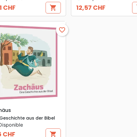
1 CHF
12,57 CHF
shopping_cart
s
Prix
favorite_border
search
APERÇU RAPIDE
häus
 Geschichte aus der Bibel
isponible
6 CHF
shopping_cart