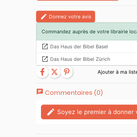
edit
Donnez votre avis
Commandez auprès de votre librairie loc
launch
Das Haus der Bibel Basel
launch
Das Haus der Bibel Zürich
facebook
twitter
pinterest
chat
Commentaires (0)
edit
Soyez le premier à donner v