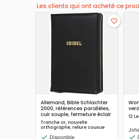
Les clients qui ont acheté ce pro
favorite_border
search
APERÇU RAPIDE
Allemand, Bible Schlachter
Wom
2000, références parallèles,
verd
cuir souple, fermeture éclair
12 L
Tranche or, nouvelle
orthographe, reliure cousue
Joh
check
check
Disponible
D