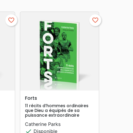
favorite_border
favorite_border
search
APERÇU RAPIDE
Forts
11 récits d’hommes ordinaires
que Dieu a équipés de sa
puissance extraordinaire
Catherine Parks
check
Disponible