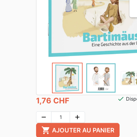
check
Disp
1,76 CHF
remove
add
shopping_cart
AJOUTER AU PANIER