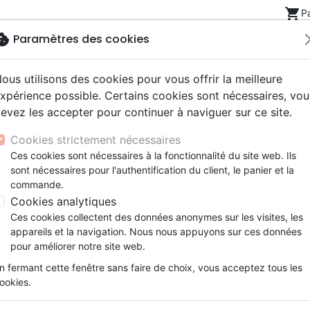
shopping_cart
P
okie
Paramètres des cookies
ous utilisons des cookies pour vous offrir la meilleure
Nouveautés
Bibles
Livres
eBooks
Jeunesse
xpérience possible. Certains cookies sont nécessaires, vou
evez les accepter pour continuer à naviguer sur ce site.
eaux Testaments
ine
lité
 ans
lations
ns animés
s
Etude biblique
Bandes dessinées
Découverte de la foi
Adolescents, jeunes
Rap, Hip-hop
Films, fiction
Jeux
chichte aus der Bibel
Cookies strictement nécessaires
ons
cation
e
2 ans
ry, Latino, Folk
gnement, conférences
elisation
Segond 21
Famille, couple
Méditations
Bibles jeunesse
Instrumental
Documentaires, reportage
Accessoires de Bible
Ces cookies sont nécessaires à la fonctionnalité du site web. Ils
iles
e
esse
ro
iels
Segond
Souffrance, Relation d'aide
Souffrance, Relation d'aide
Louange, Adoration
Papeterie
Bartimäus
sont nécessaires pour l'authentification du client, le panier et la
k
elisation
ue
esse
NEG
Santé
Psychologie
Hardrock, Métal
commande.
Eine Geschichte aus der Bibel
cations
ts
le, Couple
l, Soul
Darby
Ethique, société, politique
Apologétique
Pop, Rock
Cookies analytiques
ation
Événements actuels
Référence
CLV256532
EAN
9783866995321
Ces cookies collectent des données anonymes sur les visites, les
Description
Détails du produit
appareils et la navigation. Nous nous appuyons sur ces données
pour améliorer notre site web.
Die biblische Geschichte von Bartimäus, für
n fermant cette fenêtre sans faire de choix, vous acceptez tous les
ookies.