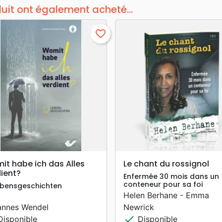
duit ont également acheté...
favorite_border
search
search
APERÇU RAPIDE
APERÇU RAPIDE
it habe ich das Alles
Le chant du rossignol
ient?
Enfermée 30 mois dans un
conteneur pour sa foi
ebensgeschichten
Helen Berhane - Emma
annes Wendel
Newrick
check
isponible
Disponible