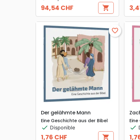
94,54 CHF
3,4
shopping_cart
Prix
Prix
favorite_border
search
APERÇU RAPIDE
Der gelähmte Mann
Zac
Eine Geschichte aus der Bibel
Eine
check
check
Disponible
D
1,76 CHF
1,7
shopping_cart