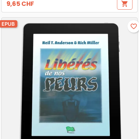
9,65 CHF
shopping_cart
Prix
EPUB
favorite_border