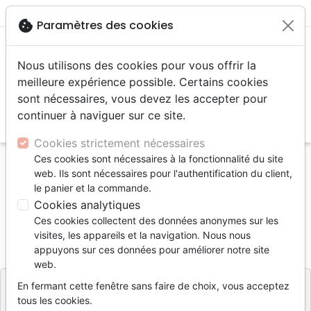
menu
shopping_cart
account_circle
cookie
Paramètres des cookies
Nous utilisons des cookies pour vous offrir la
meilleure expérience possible. Certains cookies
sont nécessaires, vous devez les accepter pour
continuer à naviguer sur ce site.
search
Reche
Cookies strictement nécessaires
Ces cookies sont nécessaires à la fonctionnalité du site
Accueil
Livres
Edification
Libérés de nos peurs
web. Ils sont nécessaires pour l'authentification du client,
le panier et la commande.
Libérés de nos peurs
Cookies analytiques
Auteur :
Neil T. Anderson
-
Rich Miller
Ces cookies collectent des données anonymes sur les
visites, les appareils et la navigation. Nous nous
Référence
MB3597
EAN
9782826035978
appuyons sur ces données pour améliorer notre site
La Maison de la Bible
Editeur
web.
En fermant cette fenêtre sans faire de choix, vous acceptez
tous les cookies.