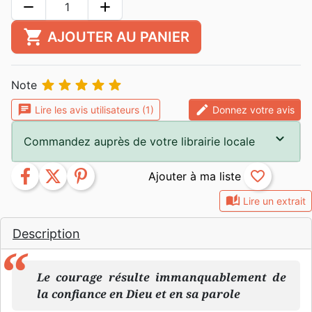
remove
add
shopping_cart
AJOUTER AU PANIER





Note
chat
edit
Lire les avis utilisateurs (1)
Donnez votre avis
Commandez auprès de votre librairie locale
facebook
twitter
pinterest
favorite_border
auto_stories
Lire un extrait
Description
Le courage résulte immanquablement de
la confiance en Dieu et en sa parole