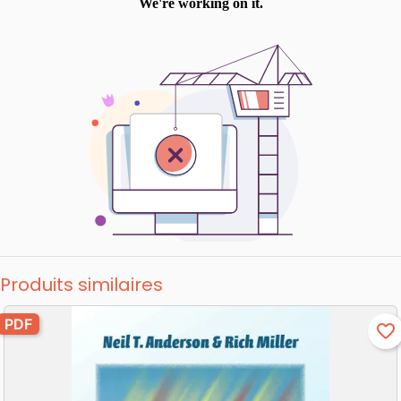
Produits similaires
PDF
favorite_border