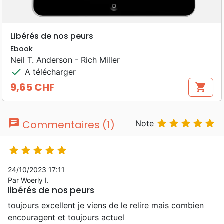
Libérés de nos peurs
Ebook
Neil T. Anderson - Rich Miller
check
A télécharger
9,65 CHF
shopping_cart
Prix
chat





Commentaires (1)
Note





24/10/2023 17:11
Par Woerly I.
libérés de nos peurs
toujours excellent je viens de le relire mais combien
encouragent et toujours actuel