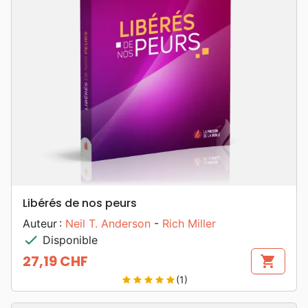
Libérés de nos peurs
Auteur :
Neil T. Anderson
-
Rich Miller
check
Disponible
27,19 CHF
shopping_cart
Prix
(1)
star
star
star
star
star