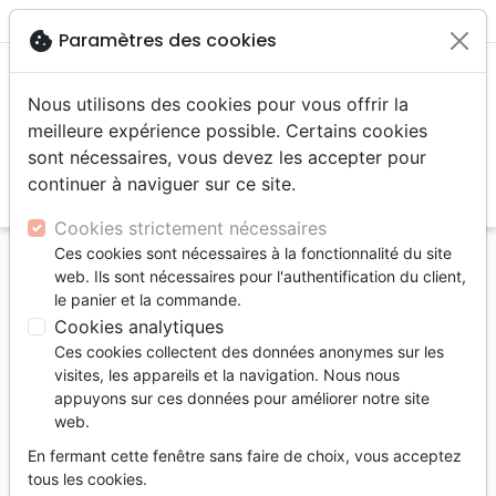
menu
shopping_cart
account_circle
cookie
Paramètres des cookies
Nous utilisons des cookies pour vous offrir la
meilleure expérience possible. Certains cookies
sont nécessaires, vous devez les accepter pour
continuer à naviguer sur ce site.
search
Reche
Cookies strictement nécessaires
Ces cookies sont nécessaires à la fonctionnalité du site
Accueil
Auteurs
Anderson Neil T.
web. Ils sont nécessaires pour l'authentification du client,
le panier et la commande.
Neil T. Anderson
Cookies analytiques
Neil T. Anderson est le fondateur et le président de
Ces cookies collectent des données anonymes sur les
Freedom in Christ Ministries
. Ingénieur en aérospatiale,
visites, les appareils et la navigation. Nous nous
appuyons sur ces données pour améliorer notre site
pasteur puis directeur d'études de la Faculté de
web.
théologie pratique de Talbot (USA), il s'est spécialisé
dans le conseil en relation d'aide. Orateur
En fermant cette fenêtre sans faire de choix, vous acceptez
tous les cookies.
mondialement reconnu, il est l'auteur de plus de 30