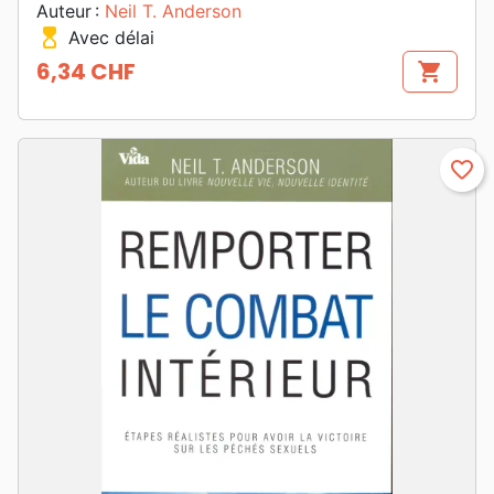
Auteur :
Neil T. Anderson
hourglass_top
Avec délai
6,34 CHF
shopping_cart
Prix
favorite_border