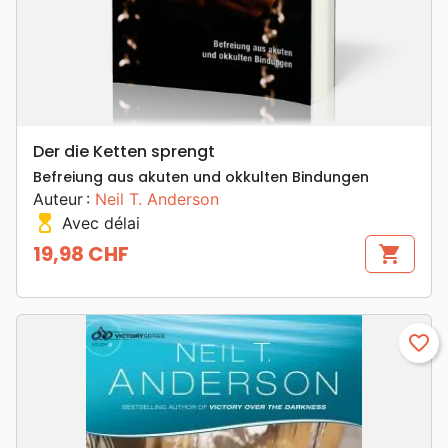
Der die Ketten sprengt
Befreiung aus akuten und okkulten Bindungen
Auteur :
Neil T. Anderson
hourglass_top
Avec délai
19,98 CHF
shopping_cart
Prix
favorite_border