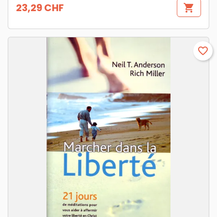
23,29 CHF
shopping_cart
Prix
favorite_border