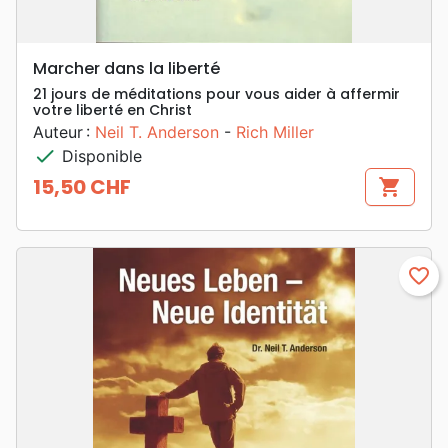
Marcher dans la liberté
21 jours de méditations pour vous aider à affermir
votre liberté en Christ
Auteur :
Neil T. Anderson
-
Rich Miller
check
Disponible
15,50 CHF
shopping_cart
Prix
favorite_border