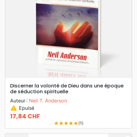
Discerner la volonté de Dieu dans une époque
de séduction spirituelle
Auteur :
Neil T. Anderson
warning
Epuisé
17,84 CHF
Prix
(1)
star
star
star
star
star