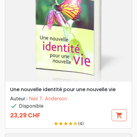
Une nouvelle identité pour une nouvelle vie
Auteur :
Neil T. Anderson
check
Disponible
23,29 CHF
shopping_cart
Prix
(4)
star
star
star
star
star_half