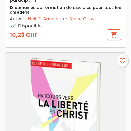
participant
13 semaines de formation de disciples pour tous les
chrétiens
Auteur :
Neil T. Anderson
-
Steve Goss
check
Disponible
10,23 CHF
shopping_cart
Prix
favorite_border