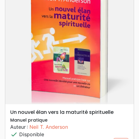
Un nouvel élan vers la maturité spirituelle
Manuel pratique
Auteur :
Neil T. Anderson
check
Disponible