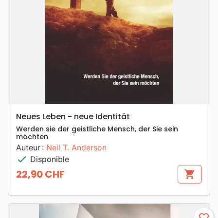
Neues Leben - neue Identität
Werden sie der geistliche Mensch, der Sie sein
möchten
Auteur :
Neil T. Anderson
check
Disponible
22,90 CHF
shopping_cart
Prix
favorite_border