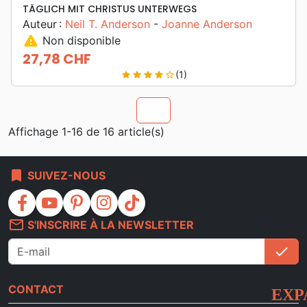
TÄGLICH MIT CHRISTUS UNTERWEGS
Auteur :
Neil T. Anderson
-
Joanne Anderson
warning
Non disponible
27,78 CHF
Prix
(1)
star
star
star
star
star_border
chevron_u
Affichage 1-16 de 16 article(s)
bookmark
SUIVEZ-NOUS
facebook
youtube
pinterest
instagram
tiktok
mail_outline
S'INSCRIRE À LA NEWSLETTER
check
S'i
CONTACT