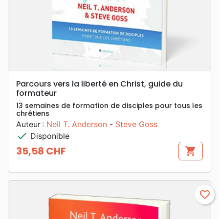
Parcours vers la liberté en Christ, guide du
formateur
13 semaines de formation de disciples pour tous les
chrétiens
Auteur :
Neil T. Anderson
-
Steve Goss
check
Disponible
35,58 CHF
shopping_cart
Prix
favorite_border