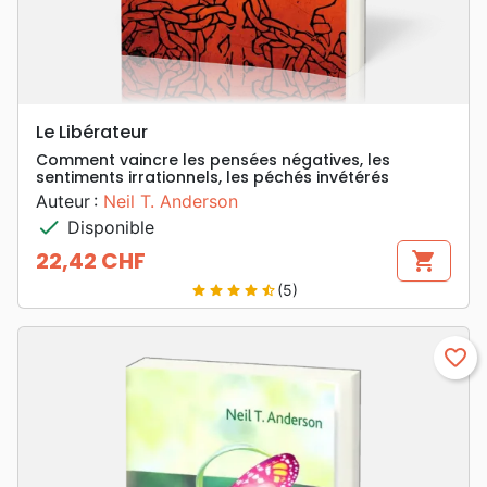
Le Libérateur
Comment vaincre les pensées négatives, les
sentiments irrationnels, les péchés invétérés
Auteur :
Neil T. Anderson
check
Disponible
22,42 CHF
shopping_cart
Prix
(5)
star
star
star
star
star_half
favorite_border