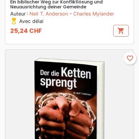
Ein biblischer Weg zur Konfliktlösung und
Neuausrichtung deiner Gemeinde
Auteur :
Neil T. Anderson
-
Charles Mylander
hourglass_top
Avec délai
25,24 CHF
shopping_cart
Prix
favorite_border