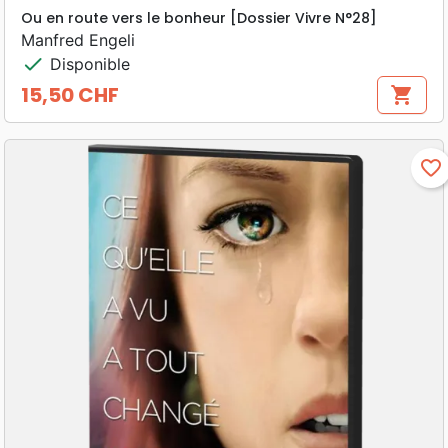
Ou en route vers le bonheur [Dossier Vivre N°28]
Manfred Engeli
check
Disponible
15,50 CHF
shopping_cart
Prix
favorite_border