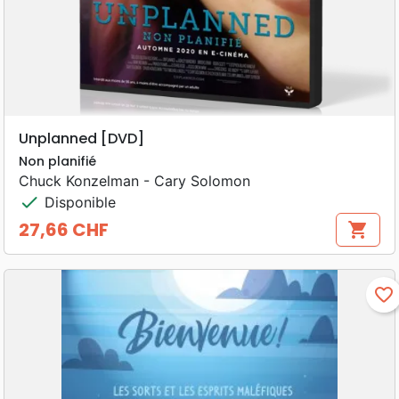
Unplanned [DVD]
Non planifié
Chuck Konzelman - Cary Solomon
check
Disponible
27,66 CHF
shopping_cart
Prix
favorite_border