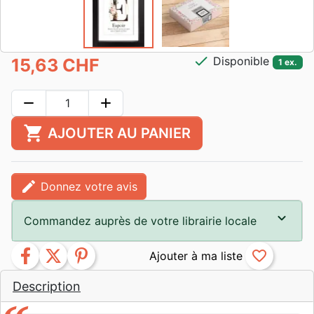
check
Disponible
15,63 CHF
1 ex.
remove
add
shopping_cart
AJOUTER AU PANIER
edit
Donnez votre avis
Commandez auprès de votre librairie locale
facebook
twitter
pinterest
favorite_border
Description