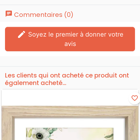
chat
Commentaires (0)
edit
Soyez le premier à donner votre
avis
Les clients qui ont acheté ce produit ont
également acheté...
favorite_border