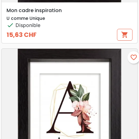
Mon cadre inspiration
U comme Unique
check
Disponible
15,63 CHF
shopping_cart
Prix
favorite_border