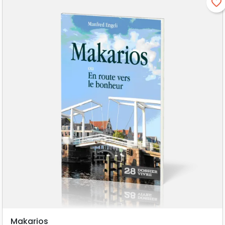
favorite_border
Makarios