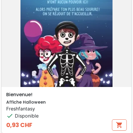
Bienvenue!
Affiche Halloween
Freshfantasy
check
Disponible
0,93 CHF
shopping_cart
Prix