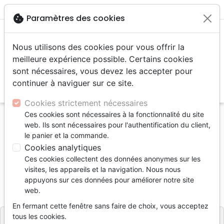
menu
shopping_cart
account_circle
cookie
Paramètres des cookies
Nous utilisons des cookies pour vous offrir la
meilleure expérience possible. Certains cookies
sont nécessaires, vous devez les accepter pour
continuer à naviguer sur ce site.
search
Reche
Cookies strictement nécessaires
Ces cookies sont nécessaires à la fonctionnalité du site
Accueil
Divers
Tableaux et posters
web. Ils sont nécessaires pour l'authentification du client,
Mon cadre inspiration - E comme Espoir
le panier et la commande.
Cookies analytiques
Mon cadre inspiration
Ces cookies collectent des données anonymes sur les
E comme Espoir
visites, les appareils et la navigation. Nous nous
appuyons sur ces données pour améliorer notre site
Référence
CEDI6256
EAN
3700318962560
web.
Cedis
Editeur
En fermant cette fenêtre sans faire de choix, vous acceptez
tous les cookies.