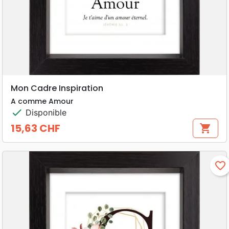
Mon Cadre Inspiration
A comme Amour
check
Disponible
15,63 CHF
shopping_cart
Prix
favorite_border