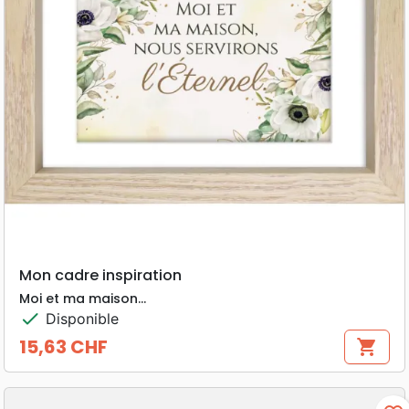
Mon cadre inspiration
Moi et ma maison...
check
Disponible
15,63 CHF
shopping_cart
Prix