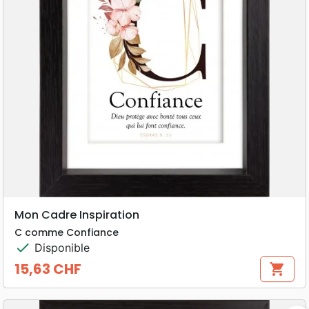
Mon Cadre Inspiration
C comme Confiance
check
Disponible
15,63 CHF
shopping_cart
Prix