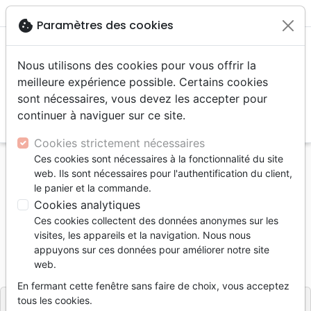
menu
shopping_cart
account_circle
cookie
Paramètres des cookies
Nous utilisons des cookies pour vous offrir la
meilleure expérience possible. Certains cookies
sont nécessaires, vous devez les accepter pour
continuer à naviguer sur ce site.
search
Reche
Cookies strictement nécessaires
Ces cookies sont nécessaires à la fonctionnalité du site
Accueil
Divers
Tableaux et posters
web. Ils sont nécessaires pour l'authentification du client,
Mon Cadre Inspiration - A comme Amour
le panier et la commande.
Cookies analytiques
Mon Cadre Inspiration
Ces cookies collectent des données anonymes sur les
A comme Amour
visites, les appareils et la navigation. Nous nous
appuyons sur ces données pour améliorer notre site
Référence
CEDI6252
EAN
3700318962522
web.
Cedis
Editeur
En fermant cette fenêtre sans faire de choix, vous acceptez
tous les cookies.