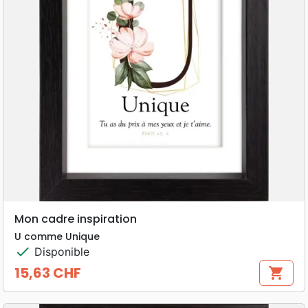
Mon cadre inspiration
U comme Unique
check
Disponible
15,63 CHF
shopping_cart
Prix