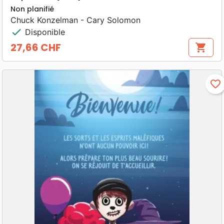
Non planifié
Chuck Konzelman - Cary Solomon
check
Disponible
27,66 CHF
shopping_cart
Prix
favorite_border