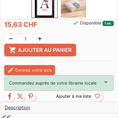
check
Disponible
15,63 CHF
1 ex.
remove
add
shopping_cart
AJOUTER AU PANIER
edit
Donnez votre avis
Commandez auprès de votre librairie locale
facebook
twitter
pinterest
favorite_border
Description