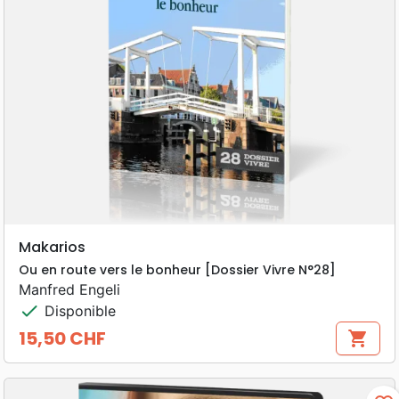
Makarios
Ou en route vers le bonheur [Dossier Vivre N°28]
Manfred Engeli
check
Disponible
15,50 CHF
shopping_cart
Prix