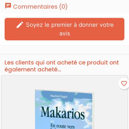
chat
Commentaires (0)
edit
Soyez le premier à donner votre
avis
Les clients qui ont acheté ce produit ont
également acheté...
favorite_border