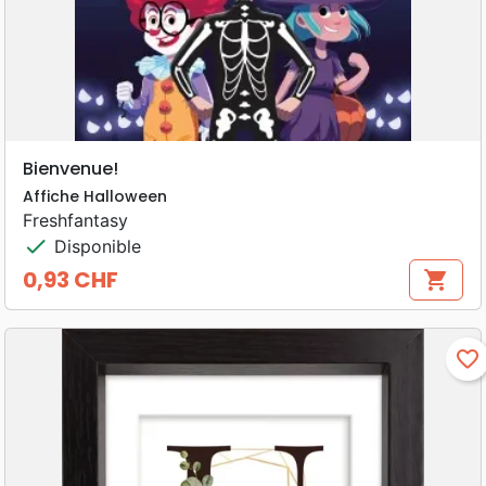
Bienvenue!
Affiche Halloween
Freshfantasy
check
Disponible
0,93 CHF
shopping_cart
Prix
favorite_border