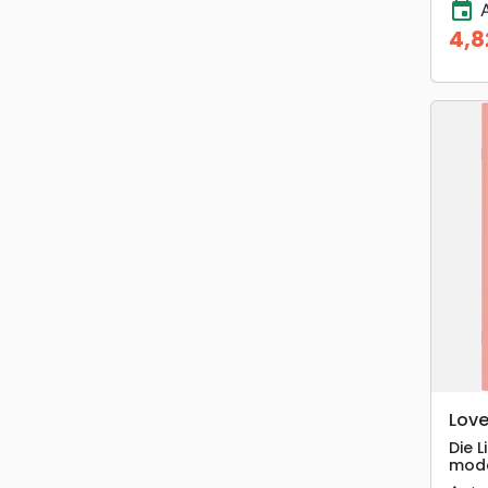
event
A
4,8
Prix
Lov
Die 
mode