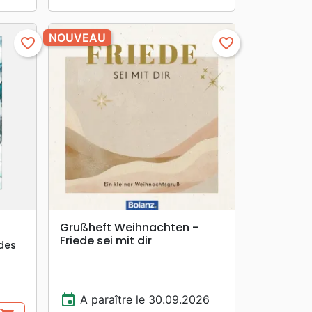
NOUVEAU
favorite_border
favorite_border
search
APERÇU RAPIDE
Grußheft Weihnachten -
Friede sei mit dir
 des
event
A paraître le 30.09.2026