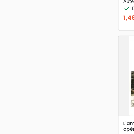
Aute
check
D
1,4
Prix
L'am
opé