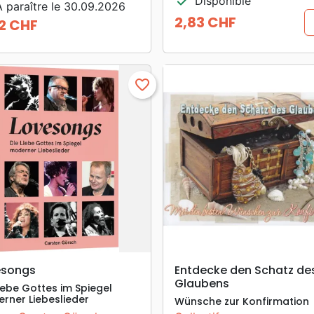
check
Disponible
 paraître le 30.09.2026
2,83 CHF
2 CHF
Prix
favorite_border
search
search
APERÇU RAPIDE
APERÇU RAPIDE
esongs
Entdecke den Schatz de
Glaubens
Liebe Gottes im Spiegel
rner Liebeslieder
Wünsche zur Konfirmation