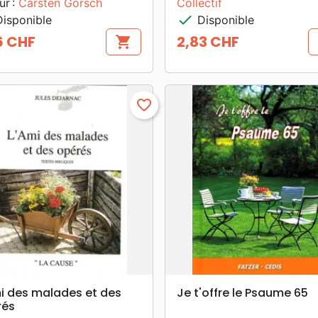
ur :
Carsten Görsch
Collectif
check
isponible
Disponible
6 CHF
2,83 CHF
shopping_cart
Prix
favorite_border
search
search
APERÇU RAPIDE
APERÇU RAPIDE
i des malades et des
Je t'offre le Psaume 65
rés