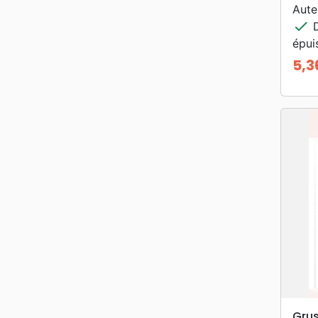
Aute
check
D
épui
5,3
Prix
Grus