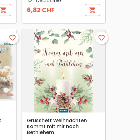
check
Disponible
6,82 CHF
shopping_cart
shopping_cart
Prix
favorite_border
favorite_border
search
APERÇU RAPIDE
s
Grussheft Weihnachten
Kommt mit mir nach
Bethlehem