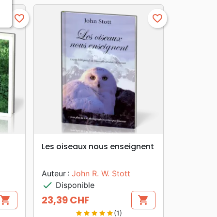
favorite_border
favorite_border
search
APERÇU RAPIDE
Les oiseaux nous enseignent
Auteur :
John R. W. Stott
check
Disponible
23,39 CHF
shopping_cart
shopping_cart
Prix
(1)
star
star
star
star
star