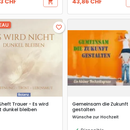
13 CHF
43,86 CHF
shopping_cart
Prix
EAU
favorite_border
search
search
APERÇU RAPIDE
APERÇU RAPIDE
heft Trauer - Es wird
Gemeinsam die Zukunft
t dunkel bleiben
gestalten
Wünsche zur Hochzeit