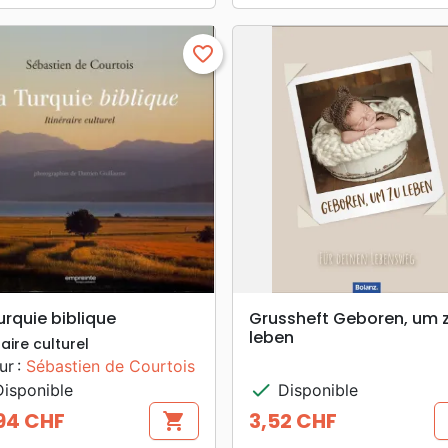
favorite_border
search
search
APERÇU RAPIDE
APERÇU RAPIDE
urquie biblique
Grussheft Geboren, um 
leben
raire culturel
ur :
Sébastien de Courtois
check
isponible
Disponible
94 CHF
3,52 CHF
shopping_cart
Prix