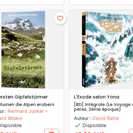
favorite_border
search
search
APERÇU RAPIDE
APERÇU RAPIDE
ersten Gipfelstürmer
L'Exode selon Yona
Blumen die Alpen erobern
[BD] Intégrale (Le Voyage
pères, 2ème époque)
ur :
Reinhard Junker
-
ard Wiskin
Auteur :
David Ratte
check
isponible
Disponible