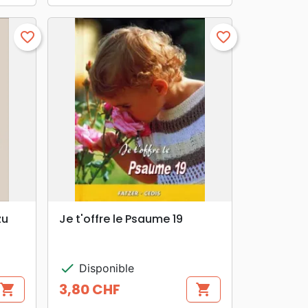
favorite_border
favorite_border
search
APERÇU RAPIDE
zu
Je t'offre le Psaume 19
check
Disponible
3,80 CHF
shopping_cart
shopping_cart
Prix