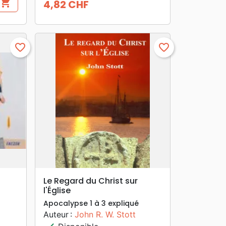
shopping_cart
4,82 CHF
Prix
favorite_border
favorite_border
search
APERÇU RAPIDE
Le Regard du Christ sur
l'Église
Apocalypse 1 à 3 expliqué
Auteur :
John R. W. Stott