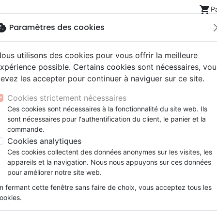
shopping_cart
P
okie
Paramètres des cookies
ous utilisons des cookies pour vous offrir la meilleure
Nouveautés
Bibles
Livres
eBooks
Jeunesse
xpérience possible. Certains cookies sont nécessaires, vou
evez les accepter pour continuer à naviguer sur ce site.
eaux Testaments
ine
lité
 ans
lations
ns animés
s
Etude biblique
Bandes dessinées
Découverte de la foi
Adolescents, jeunes
Rap, Hip-hop
Films, fiction
Jeux
Cookies strictement nécessaires
ons
cation
e
2 ans
ry, Latino, Folk
gnement, conférences
elisation
Segond 21
Famille, couple
Méditations
Bibles jeunesse
Instrumental
Documentaires, reportage
Accessoires de Bible
Ces cookies sont nécessaires à la fonctionnalité du site web. Ils
iles
e
esse
ro
iels
Segond
Souffrance, Relation d'aide
Souffrance, Relation d'aide
Louange, Adoration
Papeterie
sont nécessaires pour l'authentification du client, le panier et la
vres cadeaux
k
elisation
ue
esse
NEG
Santé
Psychologie
Hardrock, Métal
Page 2 / 11
commande.
cations
ts
le, Couple
l, Soul
Darby
Ethique, société, politique
Apologétique
Pop, Rock
Cookies analytiques
ation
Événements actuels
Ces cookies collectent des données anonymes sur les visites, les
Album
Divers
Médi
appareils et la navigation. Nous nous appuyons sur ces données
pour améliorer notre site web.
ar :
Par page :
n fermant cette fenêtre sans faire de choix, vous acceptez tous les
ookies.
chevron_right
édent
Suivant
1
2
3
…
11