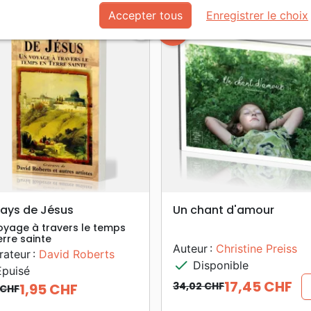
Accepter tous
Enregistrer le choix
favorite_border
-49%
search
search
APERÇU RAPIDE
APERÇU RAPIDE
ays de Jésus
Un chant d'amour
oyage à travers le temps
erre sainte
Auteur :
Christine Preiss
trateur :
David Roberts
check
Disponible
puisé
17,45 CHF
34,02 CHF
1,95 CHF
 CHF
Prix de base
Prix
 de base