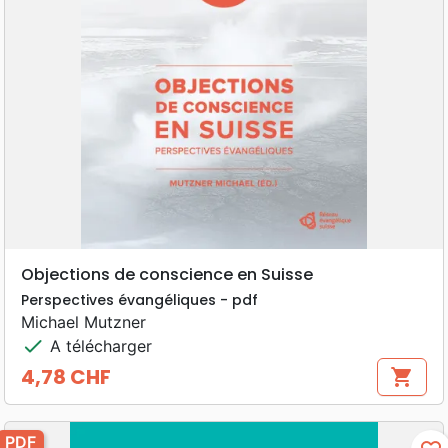
Objections de conscience en Suisse
Perspectives évangéliques - pdf
Michael Mutzner
check
A télécharger
4,78 CHF
shopping_cart
Prix
PDF