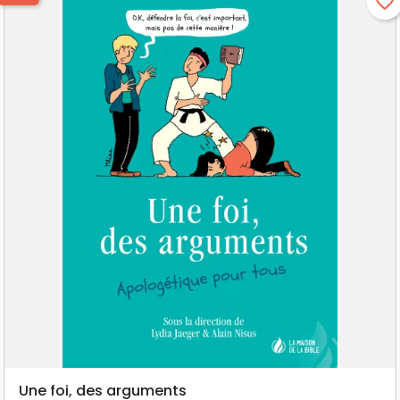
favorite_border
Une foi, des arguments