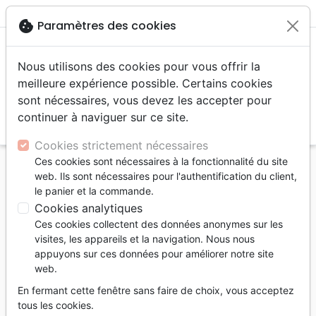
menu
shopping_cart
account_circle
cookie
Paramètres des cookies
Nous utilisons des cookies pour vous offrir la
meilleure expérience possible. Certains cookies
sont nécessaires, vous devez les accepter pour
continuer à naviguer sur ce site.
search
Reche
Cookies strictement nécessaires
Ces cookies sont nécessaires à la fonctionnalité du site
Accueil
Livres
Ethique, société, politique
web. Ils sont nécessaires pour l'authentification du client,
Vivre l'éthique de Dieu - L'amour et la justice au
le panier et la commande.
quotidien - PDF
Cookies analytiques
Ces cookies collectent des données anonymes sur les
Vivre l'éthique de Dieu
visites, les appareils et la navigation. Nous nous
L'amour et la justice au quotidien - PDF
appuyons sur ces données pour améliorer notre site
web.
Auteur :
Daniel Arnold
En fermant cette fenêtre sans faire de choix, vous acceptez
Référence
MB4012-PDF
EAN
9782826097990
tous les cookies.
La Maison de la Bible