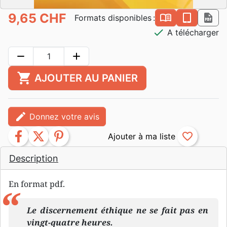
9,65 CHF
book_open
epub
pdf
Formats disponibles :
check
A télécharger
remove
add
shopping_cart
AJOUTER AU PANIER
edit
Donnez votre avis
facebook
twitter
pinterest
favorite_border
Description
En format pdf.
Le discernement éthique ne se fait pas en
vingt-quatre heures.