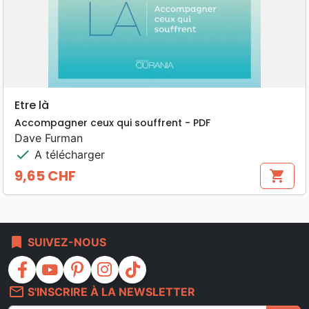
Etre là
Accompagner ceux qui souffrent - PDF
Dave Furman
check
A télécharger
9,65 CHF
shopping_cart
Prix
bookmark
SUIVEZ-NOUS
facebook
youtube
pinterest
instagram
tiktok
mail_outline
S'INSCRIRE À LA NEWSLETTER