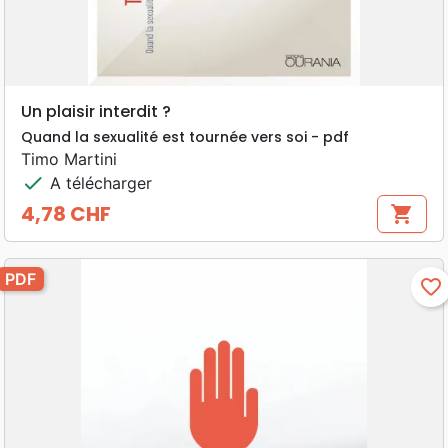
Un plaisir interdit ?
Quand la sexualité est tournée vers soi - pdf
Timo Martini
check
A télécharger
4,78 CHF
shopping_cart
Prix
PDF
favorite_border