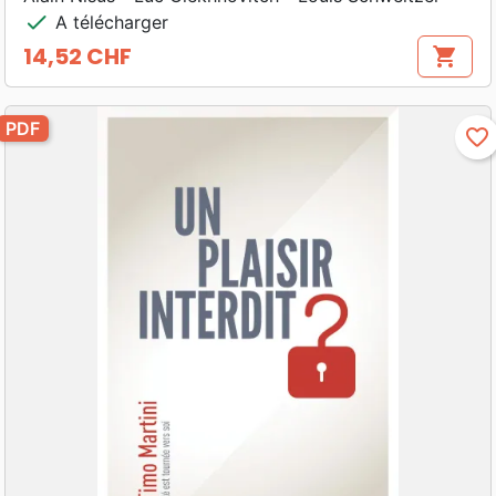
check
A télécharger
14,52 CHF
shopping_cart
Prix
PDF
favorite_border