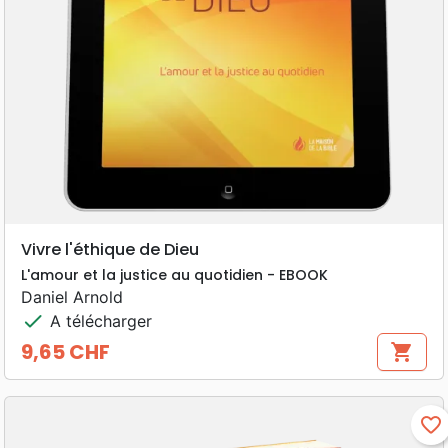
Vivre l'éthique de Dieu
L'amour et la justice au quotidien - EBOOK
Daniel Arnold
check
A télécharger
9,65 CHF
shopping_cart
Prix
favorite_border