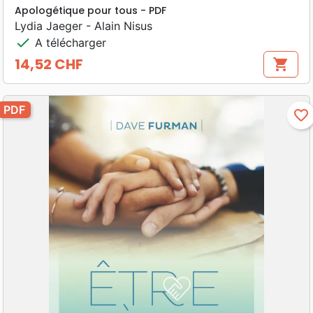
Apologétique pour tous - PDF
Lydia Jaeger - Alain Nisus
check
A télécharger
14,52 CHF
shopping_cart
Prix
PDF
favorite_border