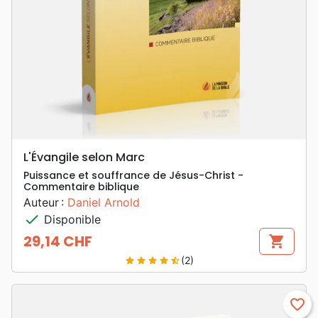
L'Évangile selon Marc
Puissance et souffrance de Jésus-Christ -
Commentaire biblique
Auteur :
Daniel Arnold
check
Disponible
29,14 CHF
shopping_cart
Prix
(2)
star
star
star
star
star_half
favorite_border