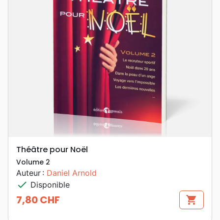
Théâtre pour Noël
Volume 2
Auteur :
Daniel Arnold
check
Disponible
7,80 CHF
shopping_cart
Prix