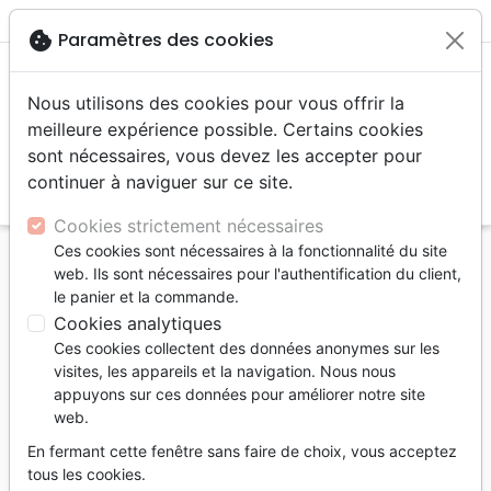
menu
shopping_cart
account_circle
cookie
Paramètres des cookies
Nous utilisons des cookies pour vous offrir la
meilleure expérience possible. Certains cookies
sont nécessaires, vous devez les accepter pour
continuer à naviguer sur ce site.
search
Reche
Cookies strictement nécessaires
Ces cookies sont nécessaires à la fonctionnalité du site
Accueil
Auteurs
Arnold Daniel
web. Ils sont nécessaires pour l'authentification du client,
le panier et la commande.
Daniel Arnold
Cookies analytiques
Suisse, Daniel Arnold a
Ces cookies collectent des données anonymes sur les
enseigné à l’Institut
visites, les appareils et la navigation. Nous nous
appuyons sur ces données pour améliorer notre site
biblique et missionnaire
web.
Emmaüs durant plus de
30 ans, avant de prendre
En fermant cette fenêtre sans faire de choix, vous acceptez
tous les cookies.
sa retraite en 2014. Il est