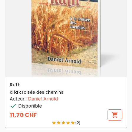
Ruth
à la croisée des chemins
Auteur :
Daniel Arnold
check
Disponible
11,70 CHF
shopping_cart
Prix
(2)
star
star
star
star
star