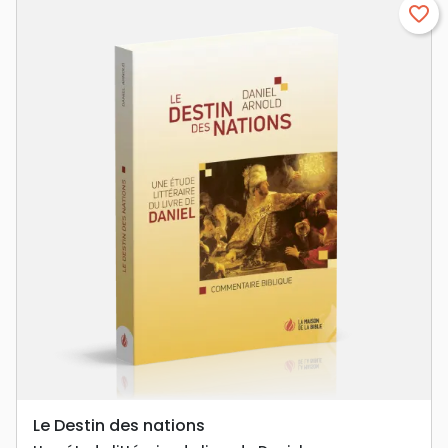
favorite_border
Le Destin des nations