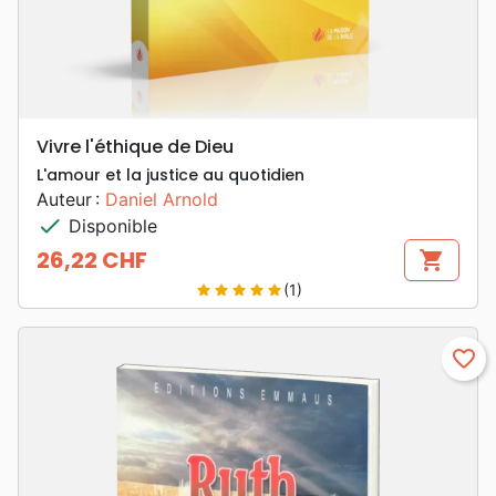
Vivre l'éthique de Dieu
L'amour et la justice au quotidien
Auteur :
Daniel Arnold
check
Disponible
26,22 CHF
shopping_cart
Prix
(1)
star
star
star
star
star
favorite_border