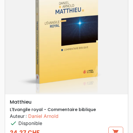
Matthieu
L'Evangile royal - Commentaire biblique
Auteur :
Daniel Arnold
check
Disponible
24,27 CHF
shopping_cart