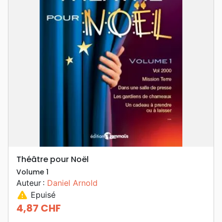
Théâtre pour Noël
Volume 1
Auteur :
Daniel Arnold
warning
Epuisé
4,87 CHF
Prix