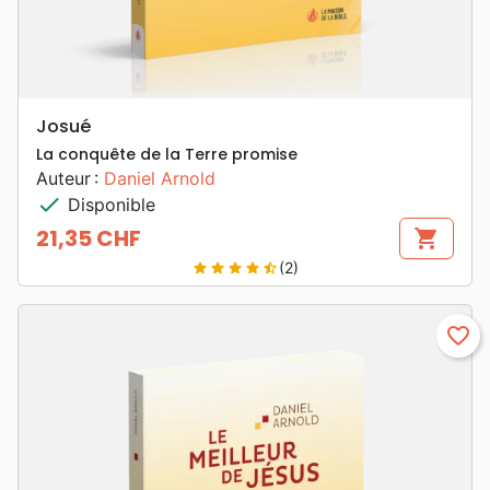
Josué
La conquête de la Terre promise
Auteur :
Daniel Arnold
check
Disponible
21,35 CHF
shopping_cart
Prix
(2)
star
star
star
star
star_half
favorite_border