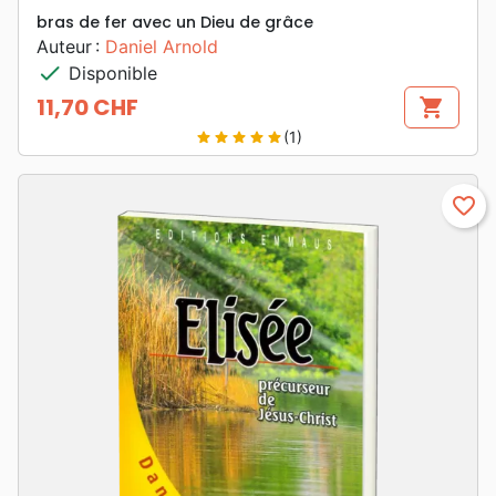
bras de fer avec un Dieu de grâce
Auteur :
Daniel Arnold
check
Disponible
11,70 CHF
shopping_cart
Prix
(1)
star
star
star
star
star
favorite_border