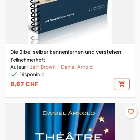
Die Bibel selber kennenlernen und verstehen
Teilnehmerheft
Auteur :
Jeff Brown
-
Daniel Arnold
check
Disponible
8,67 CHF
shopping_cart
Prix
favorite_border