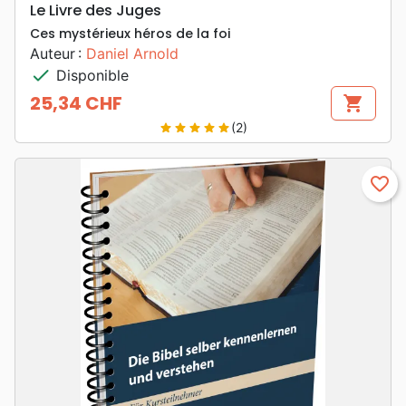
Le Livre des Juges
Ces mystérieux héros de la foi
Auteur :
Daniel Arnold
check
Disponible
25,34 CHF
shopping_cart
Prix
(2)
star
star
star
star
star
favorite_border