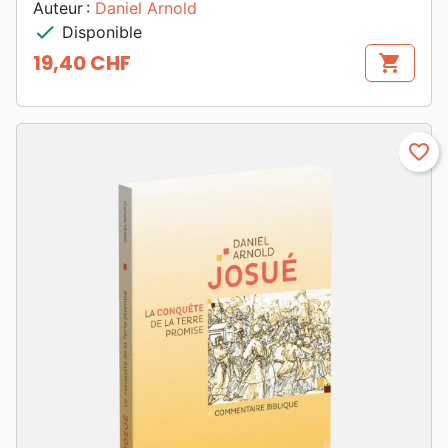
Auteur :
Daniel Arnold
check
Disponible
19,40 CHF
shopping_cart
Prix
favorite_border