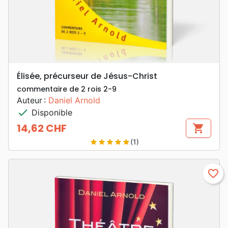
Élisée, précurseur de Jésus-Christ
commentaire de 2 rois 2-9
Auteur :
Daniel Arnold
check
Disponible
14,62 CHF
shopping_cart
Prix
(1)
star
star
star
star
star
favorite_border