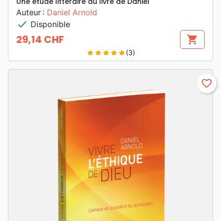
Une étude littéraire du livre de Daniel
Auteur :
Daniel Arnold
check
Disponible
29,14 CHF
shopping_cart
Prix
(3)
star
star
star
star
star
favorite_border