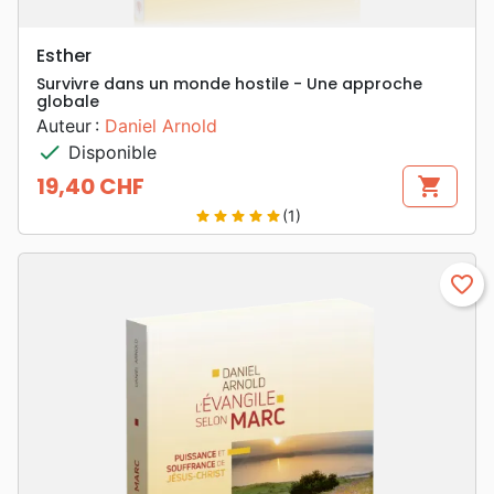
Esther
Survivre dans un monde hostile - Une approche
globale
Auteur :
Daniel Arnold
check
Disponible
19,40 CHF
shopping_cart
Prix
(1)
star
star
star
star
star
favorite_border