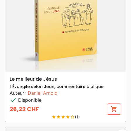
Le meilleur de Jésus
L'Évangile selon Jean, commentaire biblique
Auteur :
Daniel Arnold
check
Disponible
26,22 CHF
shopping_cart
Prix
(1)
star
star
star
star
star_border