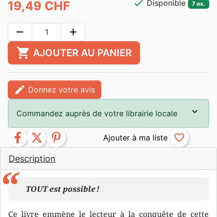
check
Disponible
19,49 CHF
7 ex.
remove
add
shopping_cart
AJOUTER AU PANIER
edit
Donnez votre avis
Commandez auprès de votre librairie locale
facebook
twitter
pinterest
favorite_border
Description
TOUT est possible !
Ce livre emmène le lecteur à la conquête de cette