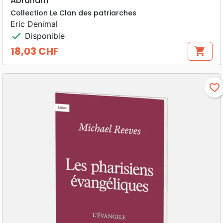
Abraham
Collection Le Clan des patriarches
Eric Denimal
check
Disponible
18,03 CHF
shopping_cart
Prix
favorite_border