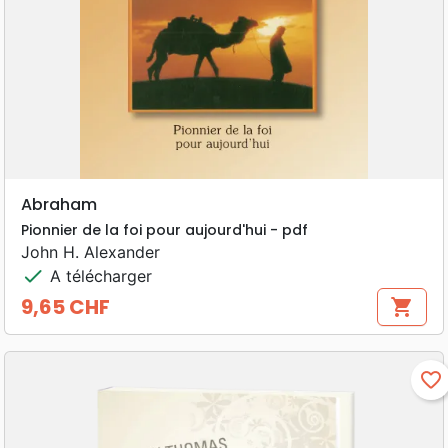
Abraham
Pionnier de la foi pour aujourd'hui - pdf
John H. Alexander
check
A télécharger
9,65 CHF
shopping_cart
Prix
favorite_border