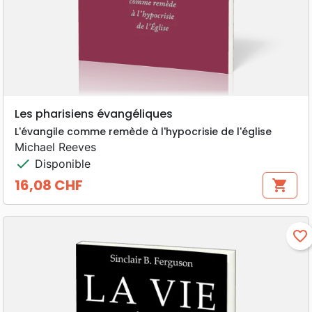
Les pharisiens évangéliques
L'évangile comme remède à l'hypocrisie de l'église
Michael Reeves
check
Disponible
16,08 CHF
shopping_cart
Prix
favorite_border