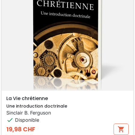
La Vie chrétienne
Une introduction doctrinale
Sinclair B. Ferguson
check
Disponible
19,98 CHF
shopping_cart
Prix