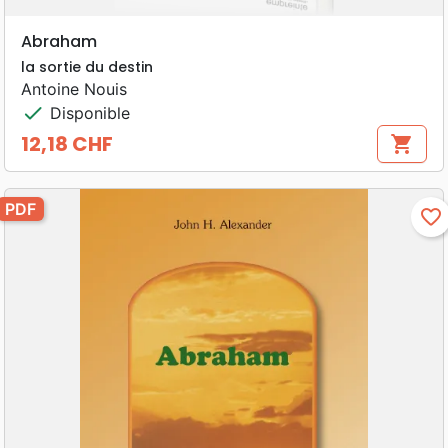
Abraham
la sortie du destin
Antoine Nouis
check
Disponible
12,18 CHF
shopping_cart
Prix
PDF
favorite_border