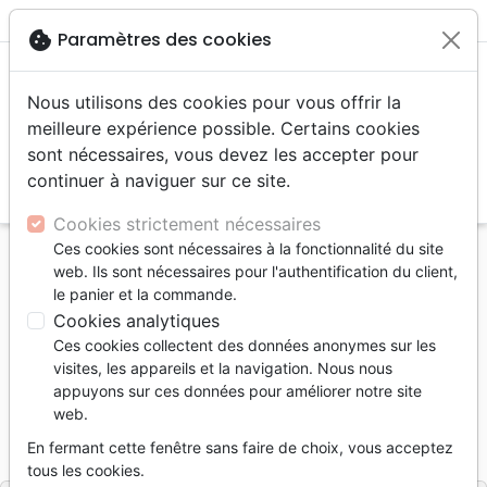
menu
shopping_cart
account_circle
cookie
Paramètres des cookies
Nous utilisons des cookies pour vous offrir la
meilleure expérience possible. Certains cookies
sont nécessaires, vous devez les accepter pour
continuer à naviguer sur ce site.
search
Reche
Cookies strictement nécessaires
Ces cookies sont nécessaires à la fonctionnalité du site
Accueil
Livres
Edification
web. Ils sont nécessaires pour l'authentification du client,
Libéré - Sortir de nos prisons invisibles
le panier et la commande.
Cookies analytiques
Libéré
Ces cookies collectent des données anonymes sur les
Sortir de nos prisons invisibles
visites, les appareils et la navigation. Nous nous
appuyons sur ces données pour améliorer notre site
Artiste :
Philippe Decourroux
web.
Référence
DEC3176
EAN
9782970131762
En fermant cette fenêtre sans faire de choix, vous acceptez
Decourroux Productions
Editeur
tous les cookies.