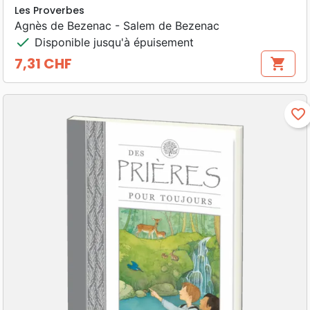
Les Proverbes
Agnès de Bezenac - Salem de Bezenac
check
Disponible jusqu'à épuisement
7,31 CHF
shopping_cart
Prix
favorite_border