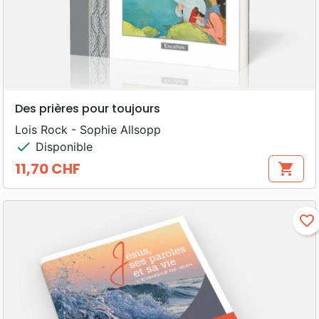
Des prières pour toujours
Lois Rock - Sophie Allsopp
check
Disponible
11,70 CHF
shopping_cart
Prix
favorite_border