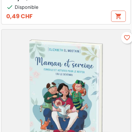
check
Disponible
0,49 CHF
shopping_cart
Prix
favorite_border