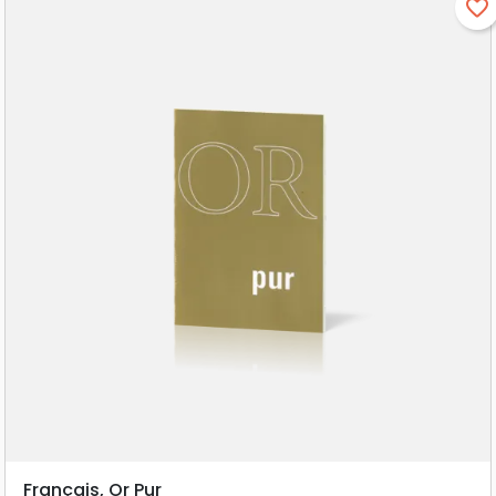
favorite_border
Français, Or Pur