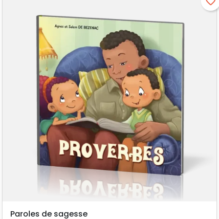
favorite_border
Paroles de sagesse