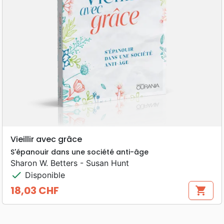
Vieillir avec grâce
S'épanouir dans une société anti-âge
Sharon W. Betters - Susan Hunt
check
Disponible
18,03 CHF
shopping_cart
Prix