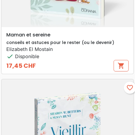
Maman et sereine
conseils et astuces pour le rester (ou le devenir)
Elizabeth El Mostain
check
Disponible
17,45 CHF
shopping_cart
Prix
favorite_border