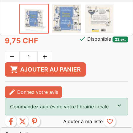
check
Disponible
9,75 CHF
22 ex.
remove
add
shopping_cart
AJOUTER AU PANIER
edit
Donnez votre avis
Commandez auprès de votre librairie locale
facebook
twitter
pinterest
favorite_border