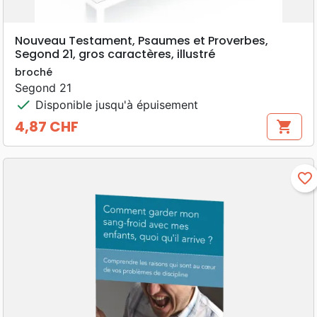
Nouveau Testament, Psaumes et Proverbes,
Segond 21, gros caractères, illustré
broché
Segond 21
check
Disponible jusqu'à épuisement
4,87 CHF
shopping_cart
Prix
favorite_border