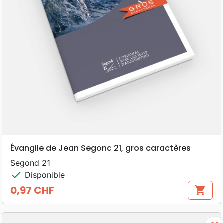
Évangile de Jean Segond 21, gros caractères
Segond 21
check
Disponible
0,97 CHF
shopping_cart
Prix