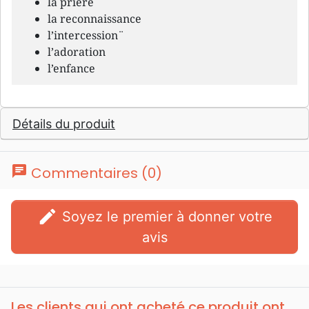
la prière
la reconnaissance
l’intercession¨
l’adoration
l’enfance
Détails du produit
chat
Commentaires (0)
edit
Soyez le premier à donner votre
avis
Les clients qui ont acheté ce produit ont