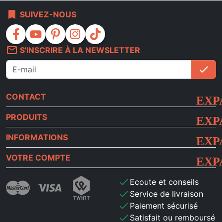
bookmark
SUIVEZ-NOUS
facebook
youtube
pinterest
instagram
tiktok
mail_outline
S'INSCRIRE À LA NEWSLETTER
check
S'i
CONTACT
PRODUITS
INFORMATIONS
VOTRE COMPTE
check
Ecoute et conseils
check
Service de livraison
check
Paiement sécurisé
check
Satisfait ou remboursé