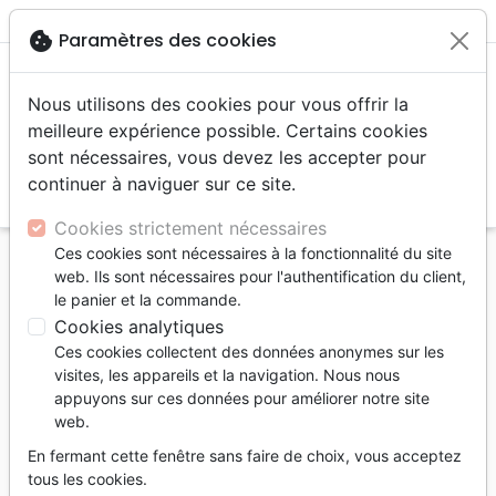
menu
shopping_cart
account_circle
cookie
Paramètres des cookies
Nous utilisons des cookies pour vous offrir la
meilleure expérience possible. Certains cookies
sont nécessaires, vous devez les accepter pour
continuer à naviguer sur ce site.
search
Reche
Cookies strictement nécessaires
Ces cookies sont nécessaires à la fonctionnalité du site
Accueil
Jeunesse
web. Ils sont nécessaires pour l'authentification du client,
Petites prières pour les jours ordinaires
le panier et la commande.
Cookies analytiques
Petites prières pour les jours
Ces cookies collectent des données anonymes sur les
ordinaires
visites, les appareils et la navigation. Nous nous
appuyons sur ces données pour améliorer notre site
Auteur :
Katy Bowser Hutson
-
Flo Paris Oakes
|
web.
Illustrateur :
Liita Forsyth
En fermant cette fenêtre sans faire de choix, vous acceptez
Référence
EXL0483
EAN
9782755004830
tous les cookies.
Excelsis
Editeur