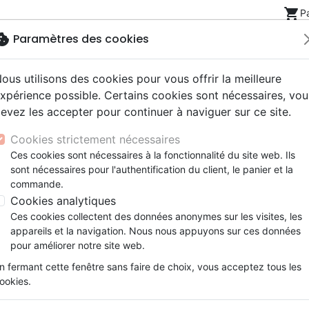
shopping_cart
P
okie
Paramètres des cookies
ous utilisons des cookies pour vous offrir la meilleure
Nouveautés
Bibles
Livres
eBooks
Jeunesse
xpérience possible. Certains cookies sont nécessaires, vou
evez les accepter pour continuer à naviguer sur ce site.
eaux Testaments
ine
lité
 ans
lations
ns animés
s
Etude biblique
Bandes dessinées
Découverte de la foi
Adolescents, jeunes
Rap, Hip-hop
Films, fiction
Jeux
Cookies strictement nécessaires
ons
cation
e
2 ans
ry, Latino, Folk
gnement, conférences
elisation
Segond 21
Famille, couple
Méditations
Bibles jeunesse
Instrumental
Documentaires, reportage
Accessoires de Bible
Ces cookies sont nécessaires à la fonctionnalité du site web. Ils
iles
e
esse
ro
iels
Segond
Souffrance, Relation d'aide
Souffrance, Relation d'aide
Louange, Adoration
Papeterie
sont nécessaires pour l'authentification du client, le panier et la
lam
k
elisation
ue
esse
NEG
Santé
Psychologie
Hardrock, Métal
commande.
cations
ts
le, Couple
l, Soul
Darby
Ethique, société, politique
Apologétique
Pop, Rock
Cookies analytiques
ation
Événements actuels
Ces cookies collectent des données anonymes sur les visites, les
Apologétique
appareils et la navigation. Nous nous appuyons sur ces données
pour améliorer notre site web.
ar :
Par page :
n fermant cette fenêtre sans faire de choix, vous acceptez tous les
ookies.