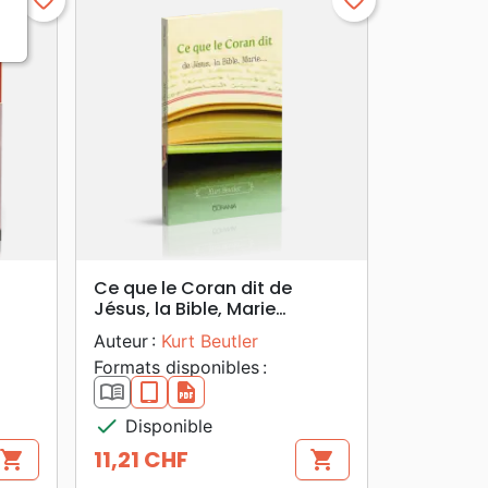
favorite_border
favorite_border
search
APERÇU RAPIDE
Ce que le Coran dit de
Jésus, la Bible, Marie…
Auteur :
Kurt Beutler
Formats disponibles :
book_open
epub
pdf
check
Disponible
11,21 CHF
shopping_cart
shopping_cart
Prix