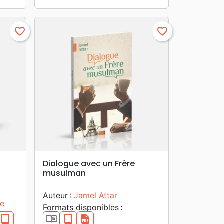
favorite_border
favorite_border
search
APERÇU RAPIDE
Dialogue avec un Frère
musulman
Auteur :
Jamel Attar
ee
Formats disponibles :
epub
book_open
epub
pdf