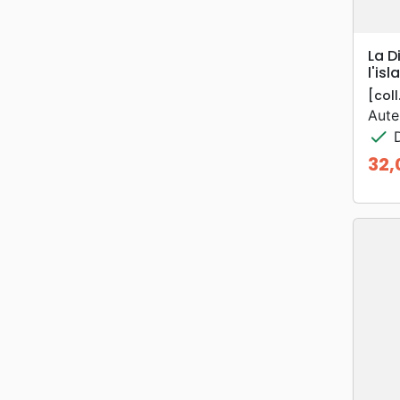
La D
l'is
[coll
Aute
check
D
32,
Prix