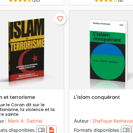
(20)
(8)
star
star
star
star
star_half
star
star
star
star
star_border
favorite_border
search
search
APERÇU RAPIDE
APERÇU RAPIDE
m et terrorisme
L'islam conquérant
e le Coran dit sur le
tianisme, la violence et la
re sainte
ur :
Mark A. Gabriel
Auteur :
Shafique Keshavj
book_open
pdf
book_open
ats disponibles :
Formats disponibles :