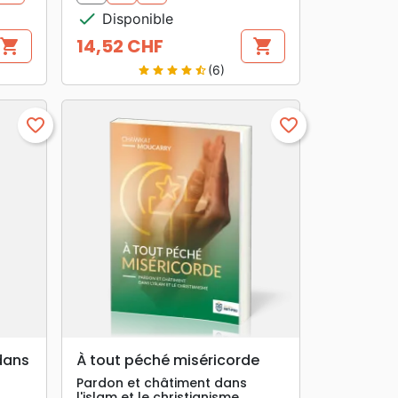
check
Disponible
14,52 CHF
shopping_cart
shopping_cart
Prix
(6)
star
star
star
star
star_half
favorite_border
favorite_border
search
APERÇU RAPIDE
dans
À tout péché miséricorde
Pardon et châtiment dans
l'islam et le christianisme