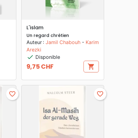
search
APERÇU RAPIDE
L'islam
Un regard chrétien
Auteur :
Jamil Chabouh
-
Karim
Arezki
check
Disponible
9,75 CHF
shopping_cart
Prix
favorite_border
favorite_border