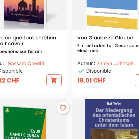
search
search
APERÇU RAPIDE
APERÇU RAPIDE
m, ce que tout chrétien
Von Glaube zu Glaube
ait savoir
Ein Leitfaden für Gespräch
Muslimen
uestions sur l'islam
ur :
Bassam Chedid
Auteur :
Samya Johnson
check
isponible
Disponible
32 CHF
19,01 CHF
shopping_cart
Prix
favorite_border