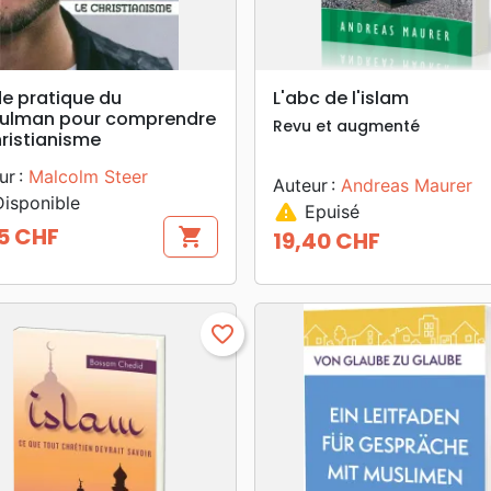
search
search
APERÇU RAPIDE
APERÇU RAPIDE
e pratique du
L'abc de l'islam
ulman pour comprendre
Revu et augmenté
hristianisme
ur :
Malcolm Steer
Auteur :
Andreas Maurer
isponible
warning
Epuisé
5 CHF
shopping_cart
19,40 CHF
Prix
favorite_border