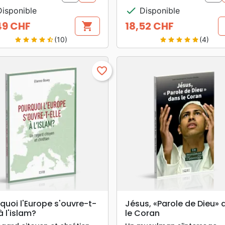
check
isponible
Disponible
49 CHF
18,52 CHF
shopping_cart
Prix
(10)
(4)
star
star
star
star
star_half
star
star
star
star
star
favorite_border
search
search
APERÇU RAPIDE
APERÇU RAPIDE
quoi l'Europe s'ouvre-t-
Jésus, «Parole de Dieu» 
à l'islam?
le Coran