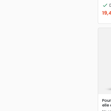
check
D
19,
Prix
Pour
elle 