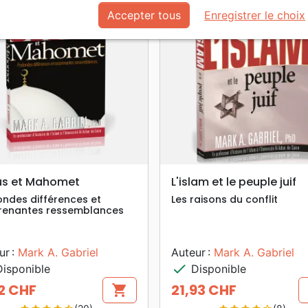
favorite_border
Accepter tous
Enregistrer le choix
search
search
APERÇU RAPIDE
APERÇU RAPIDE
us et Mahomet
L'islam et le peuple juif
ondes différences et
Les raisons du conflit
renantes ressemblances
ur :
Mark A. Gabriel
Auteur :
Mark A. Gabriel
check
isponible
Disponible
2 CHF
21,93 CHF
shopping_cart
Prix