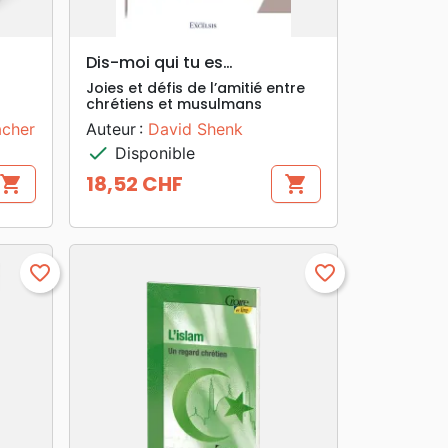
search
APERÇU RAPIDE
Dis-moi qui tu es…
Joies et défis de l’amitié entre
chrétiens et musulmans
acher
Auteur :
David Shenk
check
Disponible
18,52 CHF
shopping_cart
shopping_cart
Prix
favorite_border
favorite_border