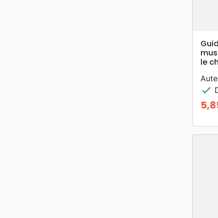
Guid
mus
le c
Aute
check
D
5,8
Prix