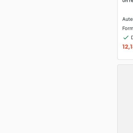
Un r
Aute
Form
check
D
12,
Prix