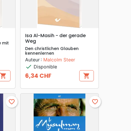
search
APERÇU RAPIDE
Isa Al-Masih - der gerade
Weg
e mit
Den christlichen Glauben
kennenlernen
Auteur :
Malcolm Steer
check
Disponible
6,34 CHF
shopping_cart
shopping_cart
Prix
favorite_border
favorite_border