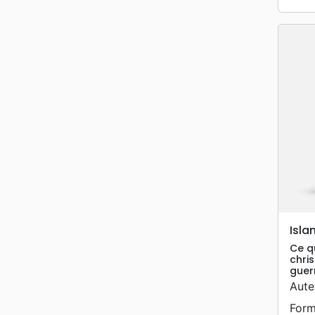
Isla
Ce qu
chris
guer
Aute
Form