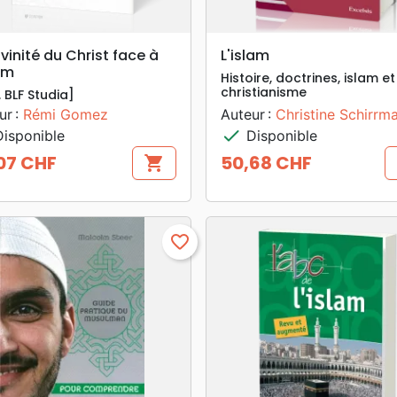
search
search
APERÇU RAPIDE
APERÇU RAPIDE
ivinité du Christ face à
L'islam
lam
Histoire, doctrines, islam et
christianisme
. BLF Studia]
ur :
Rémi Gomez
Auteur :
Christine Schirrm
check
isponible
Disponible
07 CHF
50,68 CHF
shopping_cart
Prix
favorite_border