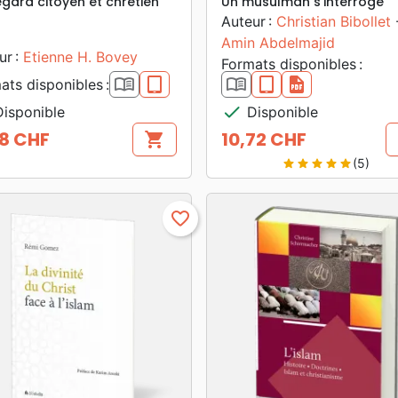
egard citoyen et chrétien
Un musulman s'interroge
Auteur :
Christian Bibollet
Amin Abdelmajid
ur :
Etienne H. Bovey
Formats disponibles :
book_open
epub
book_open
epub
pdf
ats disponibles :
check
isponible
Disponible
18 CHF
10,72 CHF
shopping_cart
Prix
(5)
star
star
star
star
star
favorite_border