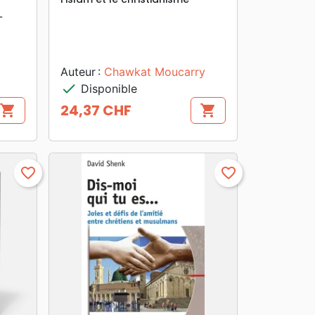
-
Auteur :
Chawkat Moucarry
check
Disponible
24,37 CHF
shopping_cart
shopping_cart
Prix
favorite_border
favorite_border