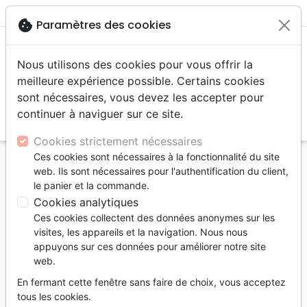
menu
shopping_cart
account_circle
cookie
Paramètres des cookies
Nous utilisons des cookies pour vous offrir la
meilleure expérience possible. Certains cookies
sont nécessaires, vous devez les accepter pour
continuer à naviguer sur ce site.
search
Reche
Cookies strictement nécessaires
Ces cookies sont nécessaires à la fonctionnalité du site
Accueil
Jeunesse
web. Ils sont nécessaires pour l'authentification du client,
Patacell' 3 - A la découverte de Dieu et de la Bible
le panier et la commande.
- Un programme d'éveil à la foi pour les 4-10 ans
Cookies analytiques
Ces cookies collectent des données anonymes sur les
Patacell' 3 - A la découverte de Dieu
visites, les appareils et la navigation. Nous nous
et de la Bible
appuyons sur ces données pour améliorer notre site
web.
Un programme d'éveil à la foi pour les 4-
10 ans
En fermant cette fenêtre sans faire de choix, vous acceptez
tous les cookies.
Artiste :
Fabricants de joie