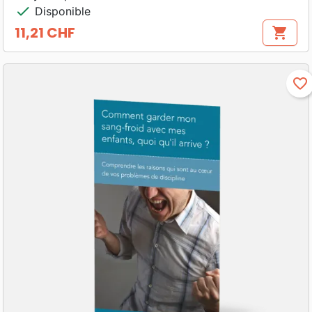
check
Disponible
11,21 CHF
shopping_cart
Prix
favorite_border