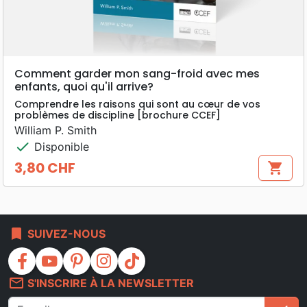
Comment garder mon sang-froid avec mes
enfants, quoi qu'il arrive?
Comprendre les raisons qui sont au cœur de vos
problèmes de discipline [brochure CCEF]
William P. Smith
check
Disponible
3,80 CHF
shopping_cart
Prix
bookmark
SUIVEZ-NOUS
facebook
youtube
pinterest
instagram
tiktok
mail_outline
S'INSCRIRE À LA NEWSLETTER