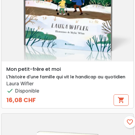
Mon petit-frère et moi
L'histoire d'une famille qui vit le handicap au quotidien
Laura Wifler
check
Disponible
16,08 CHF
shopping_cart
Prix
favorite_border