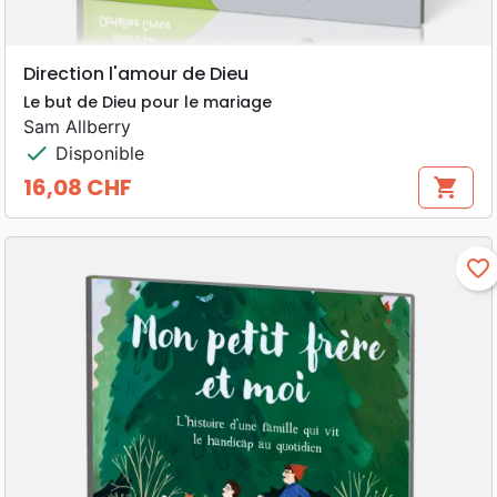
Direction l'amour de Dieu
Le but de Dieu pour le mariage
Sam Allberry
check
Disponible
16,08 CHF
shopping_cart
Prix
favorite_border