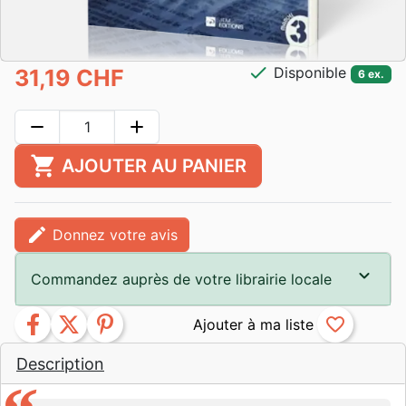
check
Disponible
31,19 CHF
6 ex.
remove
add
shopping_cart
AJOUTER AU PANIER
edit
Donnez votre avis
Commandez auprès de votre librairie locale
facebook
twitter
pinterest
favorite_border
Description