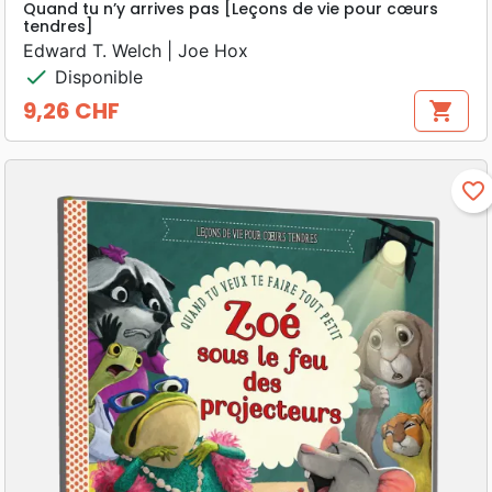
Quand tu n’y arrives pas [Leçons de vie pour cœurs
tendres]
Edward T. Welch | Joe Hox
check
Disponible
9,26 CHF
shopping_cart
Prix
favorite_border