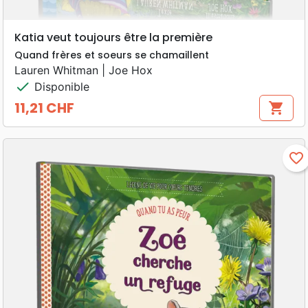
Katia veut toujours être la première
Quand frères et soeurs se chamaillent
Lauren Whitman | Joe Hox
check
Disponible
11,21 CHF
shopping_cart
Prix
favorite_border