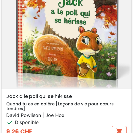
Jack a le poil qui se hérisse
Quand tu es en colère [Leçons de vie pour cœurs
tendres]
David Powlison | Joe Hox
check
Disponible
9,26 CHF
shopping_cart