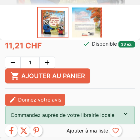
check
Disponible
11,21 CHF
33 ex.
remove
add
shopping_cart
AJOUTER AU PANIER
edit
Donnez votre avis
Commandez auprès de votre librairie locale
facebook
twitter
pinterest
favorite_border