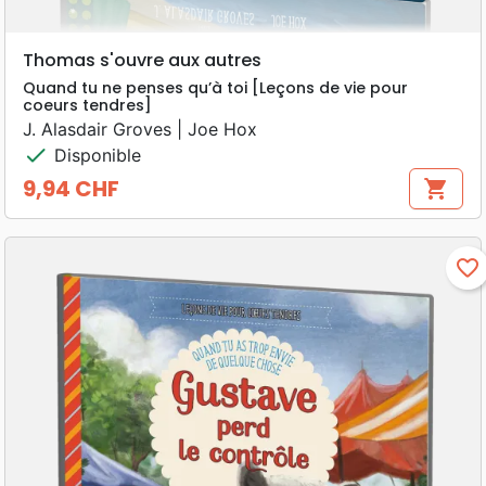
Thomas s'ouvre aux autres
Quand tu ne penses qu’à toi [Leçons de vie pour
coeurs tendres]
J. Alasdair Groves | Joe Hox
check
Disponible
9,94 CHF
shopping_cart
Prix
favorite_border