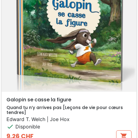
Galopin se casse la figure
Quand tu n’y arrives pas [Leçons de vie pour cœurs
tendres]
Edward T. Welch | Joe Hox
check
Disponible
9,26 CHF
shopping_cart