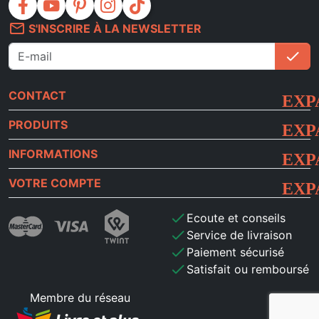
facebook
youtube
pinterest
instagram
tiktok
mail_outline
S'INSCRIRE À LA NEWSLETTER
check
S'i
CONTACT
PRODUITS
INFORMATIONS
VOTRE COMPTE
check
Ecoute et conseils
check
Service de livraison
check
Paiement sécurisé
check
Satisfait ou remboursé
Membre du réseau