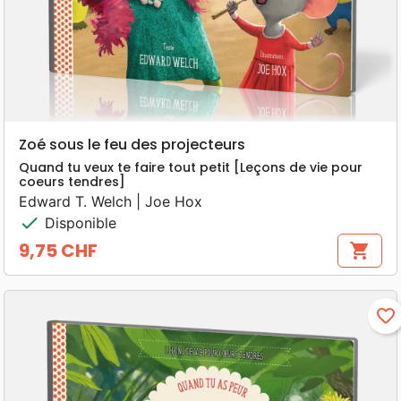
Zoé sous le feu des projecteurs
Quand tu veux te faire tout petit [Leçons de vie pour
coeurs tendres]
Edward T. Welch | Joe Hox
check
Disponible
9,75 CHF
shopping_cart
Prix
favorite_border