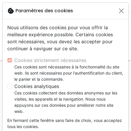
menu
shopping_cart
account_circle
cookie
Paramètres des cookies
Nous utilisons des cookies pour vous offrir la
meilleure expérience possible. Certains cookies
sont nécessaires, vous devez les accepter pour
continuer à naviguer sur ce site.
search
Reche
Cookies strictement nécessaires
Ces cookies sont nécessaires à la fonctionnalité du site
Accueil
Jeunesse
web. Ils sont nécessaires pour l'authentification du client,
Gustave et les mots qui font mal - Quand tu te fais
le panier et la commande.
harceler
Cookies analytiques
Ces cookies collectent des données anonymes sur les
Gustave et les mots qui font mal
visites, les appareils et la navigation. Nous nous
Quand tu te fais harceler
appuyons sur ces données pour améliorer notre site
web.
Auteur :
Julie Lowe
| Illustrateur :
Joe Hox
En fermant cette fenêtre sans faire de choix, vous acceptez
Référence
EXL0616
EAN
9782755006162
tous les cookies.
Excelsis