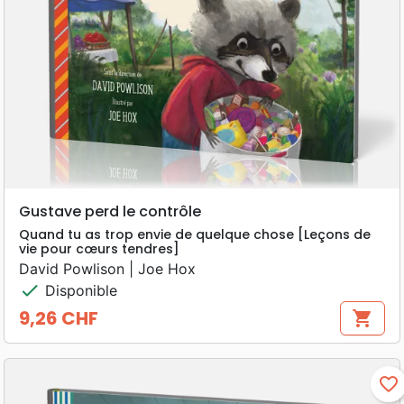
Gustave perd le contrôle
Quand tu as trop envie de quelque chose [Leçons de
vie pour cœurs tendres]
David Powlison | Joe Hox
check
Disponible
9,26 CHF
shopping_cart
Prix
favorite_border