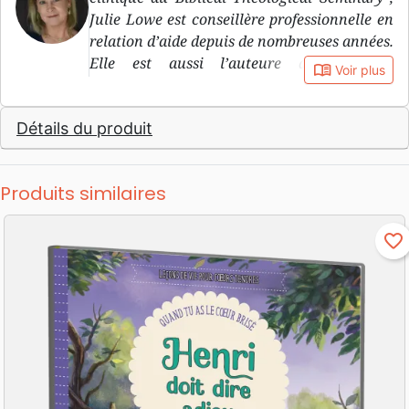
Julie Lowe est conseillère professionnelle en
relation d’aide depuis de nombreuses années.
Elle est aussi l’auteure de plusieurs
book_open
Voir plus
ouvrages, dont celui-ci est le premier traduit
en français. Mariée à Greg et mère de cinq
Détails du produit
enfants, elle habite en Pennsylvanie.
Produits similaires
favorite_border