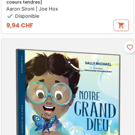
coeurs tendres]
Aaron Sironi | Joe Hox
check
Disponible
9,94 CHF
shopping_cart
Prix
favorite_border