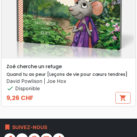
Zoé cherche un refuge
Quand tu as peur [Leçons de vie pour cœurs tendres]
David Powlison | Joe Hox
check
Disponible
9,26 CHF
shopping_cart
Prix
bookmark
SUIVEZ-NOUS