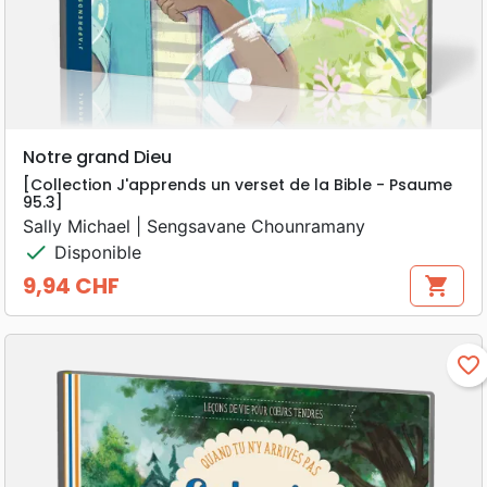
Notre grand Dieu
[Collection J'apprends un verset de la Bible - Psaume
95.3]
Sally Michael | Sengsavane Chounramany
check
Disponible
9,94 CHF
shopping_cart
Prix
favorite_border