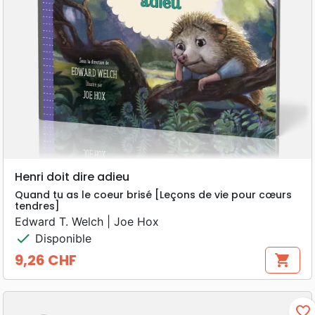
Henri doit dire adieu
Quand tu as le coeur brisé [Leçons de vie pour cœurs
tendres]
Edward T. Welch | Joe Hox
check
Disponible
9,26 CHF
shopping_cart
Prix
favorite_border