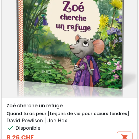
Zoé cherche un refuge
Quand tu as peur [Leçons de vie pour cœurs tendres]
David Powlison | Joe Hox
check
Disponible
9,26 CHF
shopping_cart