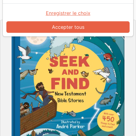
Référence
TGBC8658
EAN
9781784986582
Enregistrer le choix
The Good Book Company
Editeur
Accepter tous