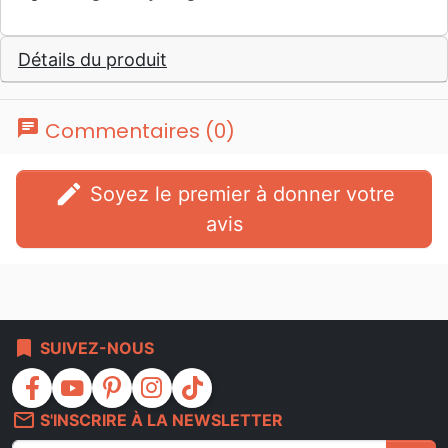
Détails du produit
chat
Commentaires (0)
edit
Soyez le premier à donner votre
avis
bookmark
SUIVEZ-NOUS
facebook
youtube
pinterest
instagram
tiktok
mail_outline
S'INSCRIRE À LA NEWSLETTER