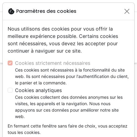
menu
shopping_cart
account_circle
cookie
Paramètres des cookies
Nous utilisons des cookies pour vous offrir la
meilleure expérience possible. Certains cookies
sont nécessaires, vous devez les accepter pour
continuer à naviguer sur ce site.
search
Reche
Cookies strictement nécessaires
Ces cookies sont nécessaires à la fonctionnalité du site
Accueil
Jeunesse
0 - 4 ans
web. Ils sont nécessaires pour l'authentification du client,
Seek and Find: New Testament Bible Stories - With
le panier et la commande.
Over 450 Things to Find and Count!
Cookies analytiques
Ces cookies collectent des données anonymes sur les
Seek and Find: New Testament Bible
visites, les appareils et la navigation. Nous nous
Stories
appuyons sur ces données pour améliorer notre site
web.
With Over 450 Things to Find and Count!
En fermant cette fenêtre sans faire de choix, vous acceptez
Auteur :
Sarah Parker
| Illustrateur :
André
tous les cookies.
Parker