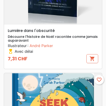
Lumière dans l'obscurité
Découvre l'histoire de Noël racontée comme jamais
auparavant
Illustrateur :
André Parker
hourglass_top
Avec délai
7,31 CHF
shopping_cart
Prix
favorite_border