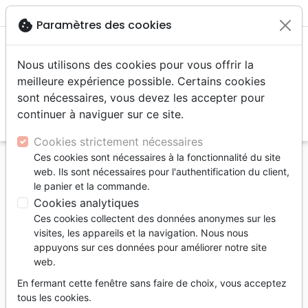
menu
shopping_cart
account_circle
cookie
Paramètres des cookies
Nous utilisons des cookies pour vous offrir la
meilleure expérience possible. Certains cookies
sont nécessaires, vous devez les accepter pour
continuer à naviguer sur ce site.
search
Reche
Cookies strictement nécessaires
Ces cookies sont nécessaires à la fonctionnalité du site
Accueil
Auteurs
Parker André
web. Ils sont nécessaires pour l'authentification du client,
le panier et la commande.
André Parker
Cookies analytiques
Liste des produits par auteur
Ces cookies collectent des données anonymes sur les
visites, les appareils et la navigation. Nous nous
tune
Filtrer
appuyons sur ces données pour améliorer notre site
web.
Jeunesse
Bandes dessinées
6 - 9 ans
En fermant cette fenêtre sans faire de choix, vous acceptez
tous les cookies.