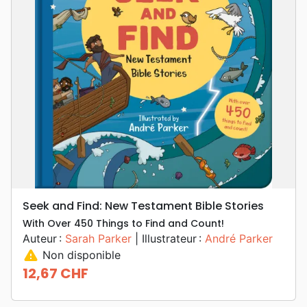
Seek and Find: New Testament Bible Stories
With Over 450 Things to Find and Count!
Auteur :
Sarah Parker
| Illustrateur :
André Parker
warning
Non disponible
12,67 CHF
Prix