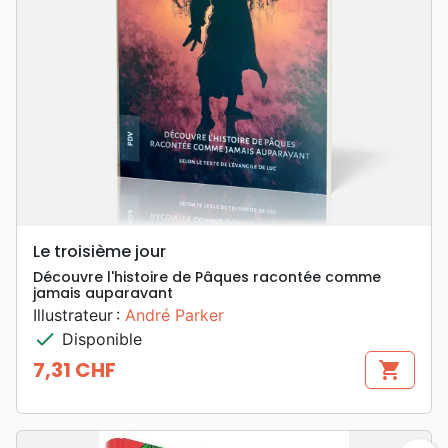
Le troisième jour
Découvre l'histoire de Pâques racontée comme
jamais auparavant
Illustrateur :
André Parker
check
Disponible
7,31 CHF
shopping_cart
Prix