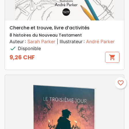
Cherche et trouve, livre d’activités
8 histoires du Nouveau Testament
Auteur :
Sarah Parker
| Illustrateur :
André Parker
check
Disponible
9,26 CHF
shopping_cart
Prix
favorite_border