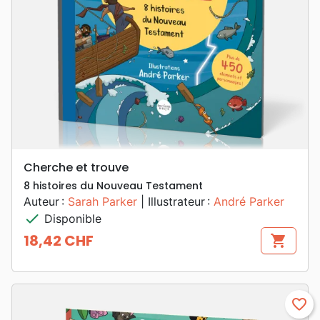
Cherche et trouve
8 histoires du Nouveau Testament
Auteur :
Sarah Parker
| Illustrateur :
André Parker
check
Disponible
18,42 CHF
shopping_cart
Prix
favorite_border