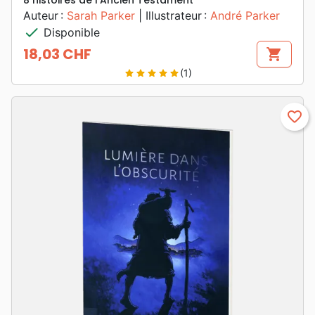
8 histoires de l'Ancien Testament
Auteur :
Sarah Parker
| Illustrateur :
André Parker
check
Disponible
18,03 CHF
shopping_cart
Prix
(1)
star
star
star
star
star
favorite_border