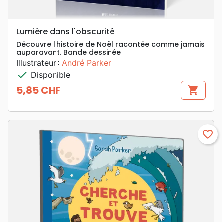
Lumière dans l'obscurité
Découvre l'histoire de Noël racontée comme jamais
auparavant. Bande dessinée
Illustrateur :
André Parker
check
Disponible
5,85 CHF
shopping_cart
Prix
favorite_border