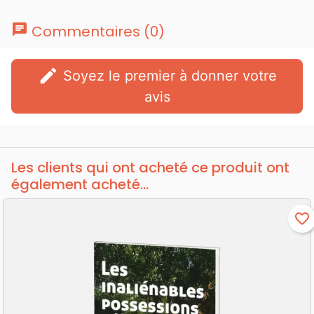
chat
Commentaires (0)
edit
Soyez le premier à donner votre
avis
Les clients qui ont acheté ce produit ont
également acheté...
favorite_border