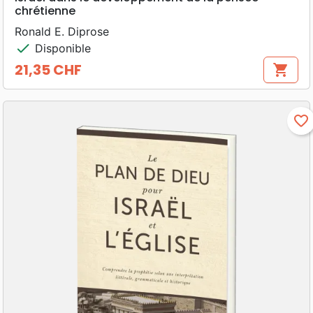
chrétienne
Ronald E. Diprose
check
Disponible
21,35 CHF
shopping_cart
Prix
favorite_border