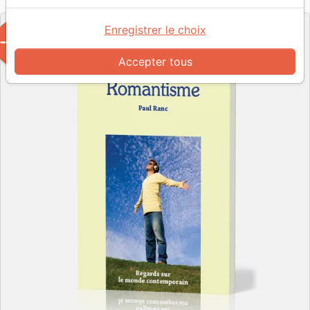
Editeur
Enregistrer le choix
-81%
Accepter tous