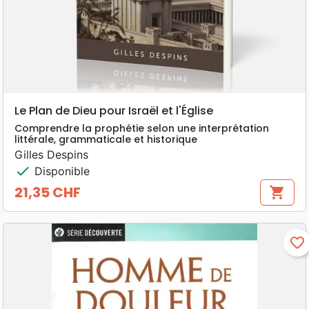
Le Plan de Dieu pour Israël et l'Église
Comprendre la prophétie selon une interprétation
littérale, grammaticale et historique
Gilles Despins
check
Disponible
21,35 CHF
shopping_cart
Prix
favorite_border