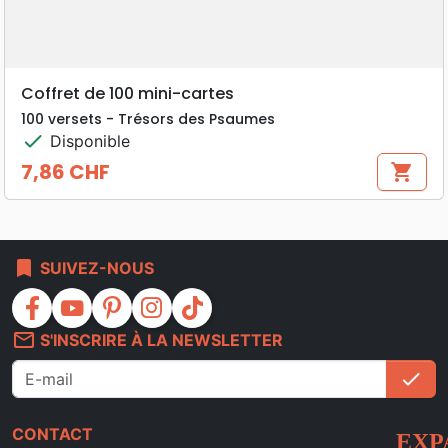
Coffret de 100 mini-cartes
100 versets - Trésors des Psaumes
check
Disponible
7,86 CHF
shopping_cart
Prix
bookmark
SUIVEZ-NOUS
facebook
youtube
pinterest
instagram
tiktok
mail_outline
S'INSCRIRE À LA NEWSLETTER
check
S'i
CONTACT