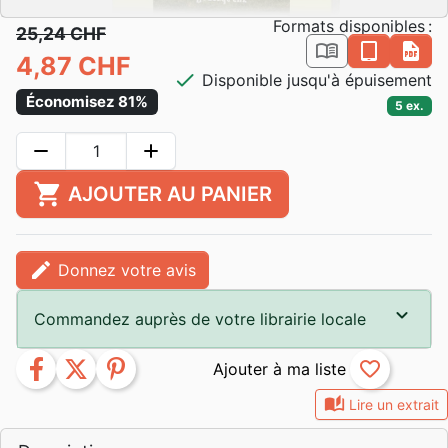
Formats disponibles :
25,24 CHF
book_open
epub
pdf
4,87 CHF
check
Disponible jusqu'à épuisement
Économisez 81%
5 ex.
remove
add
shopping_cart
AJOUTER AU PANIER
edit
Donnez votre avis
Commandez auprès de votre librairie locale
facebook
twitter
pinterest
favorite_border
auto_stories
Lire un extrait