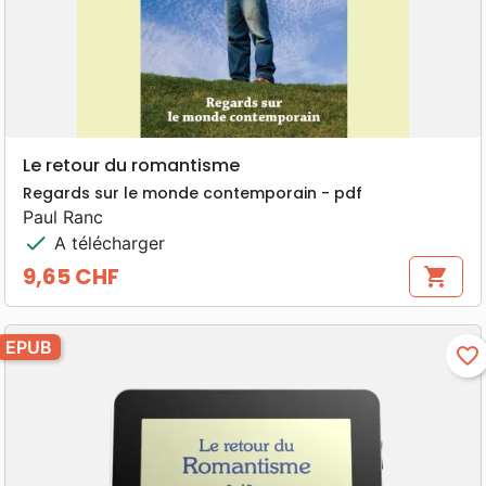
Le retour du romantisme
Regards sur le monde contemporain - pdf
Paul Ranc
check
A télécharger
9,65 CHF
shopping_cart
Prix
EPUB
favorite_border