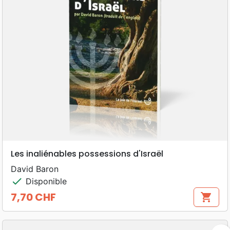
Les inaliénables possessions d'Israël
David Baron
check
Disponible
7,70 CHF
shopping_cart
Prix