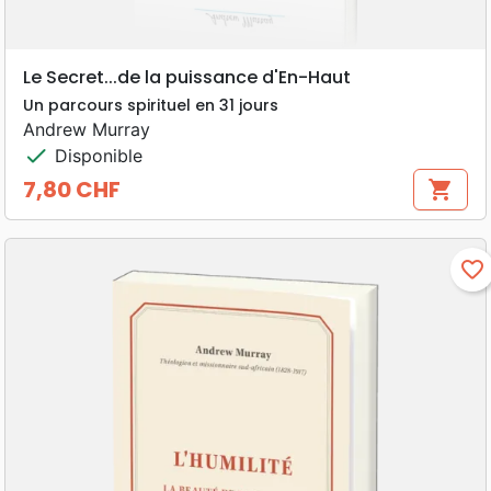
Le Secret...de la puissance d'En-Haut
Un parcours spirituel en 31 jours
Andrew Murray
check
Disponible
7,80 CHF
shopping_cart
Prix
favorite_border