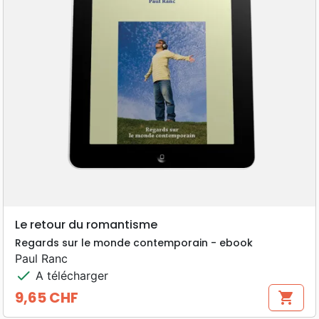
Le retour du romantisme
Regards sur le monde contemporain - ebook
Paul Ranc
check
A télécharger
9,65 CHF
shopping_cart
Prix