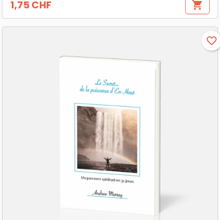
1,75 CHF
shopping_cart
Prix
favorite_border