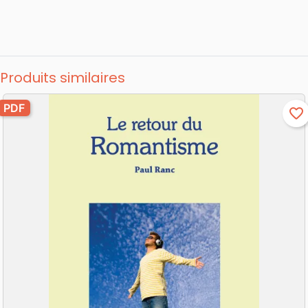
Produits similaires
PDF
favorite_border