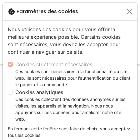
menu
shopping_cart
account_circle
cookie
Paramètres des cookies
Nous utilisons des cookies pour vous offrir la
meilleure expérience possible. Certains cookies
sont nécessaires, vous devez les accepter pour
continuer à naviguer sur ce site.
search
Reche
Cookies strictement nécessaires
Ces cookies sont nécessaires à la fonctionnalité du site
Accueil
Livres
Événements actuels
Société
web. Ils sont nécessaires pour l'authentification du client,
Retour du romantisme (Le) - Regards sur le monde
le panier et la commande.
contemporain
Cookies analytiques
Ces cookies collectent des données anonymes sur les
Le retour du romantisme
visites, les appareils et la navigation. Nous nous
Regards sur le monde contemporain
appuyons sur ces données pour améliorer notre site
web.
Auteur :
Paul Ranc
En fermant cette fenêtre sans faire de choix, vous acceptez
Référence
SCR2009
EAN
9782826020097
tous les cookies.
Scripsi