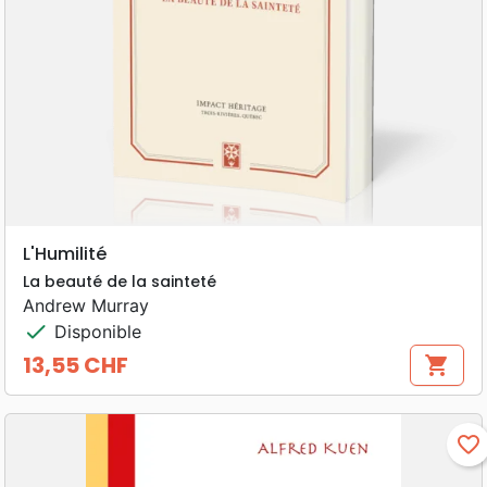
L'Humilité
La beauté de la sainteté
Andrew Murray
check
Disponible
13,55 CHF
shopping_cart
Prix
favorite_border