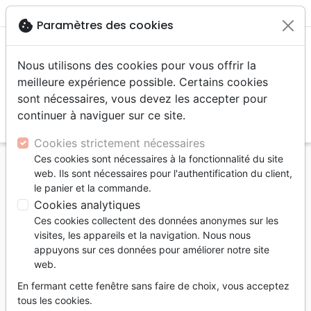
menu
shopping_cart
account_circle
cookie
Paramètres des cookies
Nous utilisons des cookies pour vous offrir la
meilleure expérience possible. Certains cookies
sont nécessaires, vous devez les accepter pour
continuer à naviguer sur ce site.
search
Reche
Cookies strictement nécessaires
Ces cookies sont nécessaires à la fonctionnalité du site
Accueil
Livres
Témoignages, biographies
web. Ils sont nécessaires pour l'authentification du client,
Sadhou Sundar Singh: Des traces de pas sur les
le panier et la commande.
montagnes (Le) - [collection Les Héros de la foi]
Cookies analytiques
Ces cookies collectent des données anonymes sur les
Le Sadhou Sundar Singh: Des traces
visites, les appareils et la navigation. Nous nous
de pas sur les montagnes
appuyons sur ces données pour améliorer notre site
web.
[collection Les Héros de la foi]
En fermant cette fenêtre sans faire de choix, vous acceptez
Auteur :
Geoff & Janet Benge
tous les cookies.