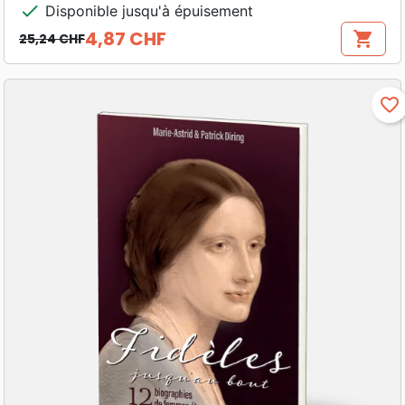
check
Disponible jusqu'à épuisement
4,87 CHF
shopping_cart
25,24 CHF
Prix de base
Prix
favorite_border