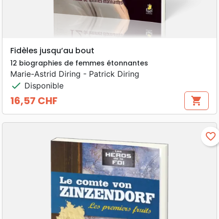
Fidèles jusqu’au bout
12 biographies de femmes étonnantes
Marie-Astrid Diring - Patrick Diring
check
Disponible
16,57 CHF
shopping_cart
Prix
favorite_border