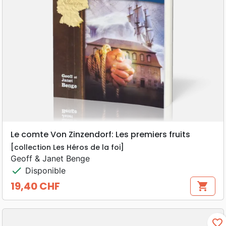
Le comte Von Zinzendorf: Les premiers fruits
[collection Les Héros de la foi]
Geoff & Janet Benge
check
Disponible
19,40 CHF
shopping_cart
Prix
favorite_border