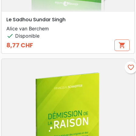
Le Sadhou Sundar Singh
Alice van Berchem
check
Disponible
8,77 CHF
shopping_cart
Prix
favorite_border