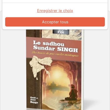
Référence
JEM0332
EAN
9782881503320
Jeunesse en Mission - JEM
Editeur
Enregistrer le choix
Accepter tous