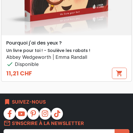
Pourquoi j'ai des yeux ?
Un livre pour toi ! - Soulève les rabats !
Abbey Wedgeworth | Emma Randall
check
Disponible
11,21 CHF
shopping_cart
Prix
bookmark
SUIVEZ-NOUS
facebook
youtube
pinterest
instagram
tiktok
mail_outline
S'INSCRIRE À LA NEWSLETTER