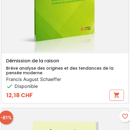
Démission de la raison
Brève analyse des origines et des tendances de la
pensée moderne
Francis August Schaeffer
check
Disponible
12,18 CHF
shopping_cart
Prix
favorite_border
-81%