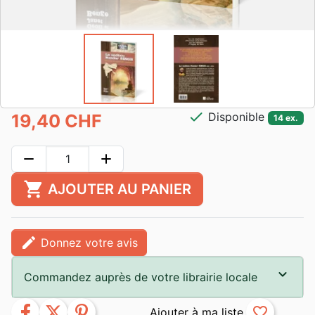
check
Disponible
19,40 CHF
14 ex.
remove
add
shopping_cart
AJOUTER AU PANIER
edit
Donnez votre avis
Commandez auprès de votre librairie locale
facebook
twitter
pinterest
favorite_border