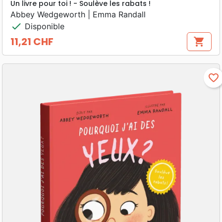
Un livre pour toi ! - Soulève les rabats !
Abbey Wedgeworth | Emma Randall
check
Disponible
11,21 CHF
shopping_cart
Prix
favorite_border