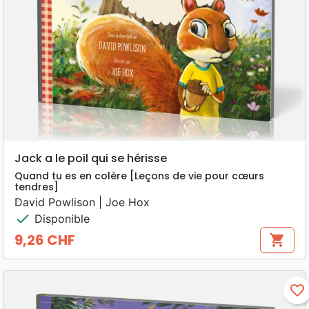
Jack a le poil qui se hérisse
Quand tu es en colère [Leçons de vie pour cœurs
tendres]
David Powlison | Joe Hox
check
Disponible
9,26 CHF
shopping_cart
Prix
favorite_border