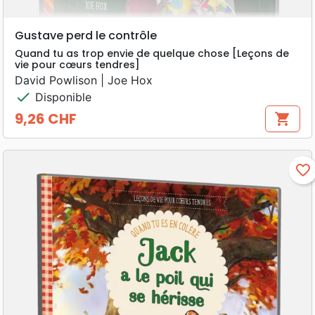
Gustave perd le contrôle
Quand tu as trop envie de quelque chose [Leçons de
vie pour cœurs tendres]
David Powlison | Joe Hox
check
Disponible
9,26 CHF
shopping_cart
Prix
favorite_border