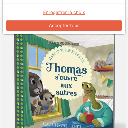
Référence
EXL0535
EAN
9782755005356
Excelsis
Enregistrer le choix
Editeur
Accepter tous