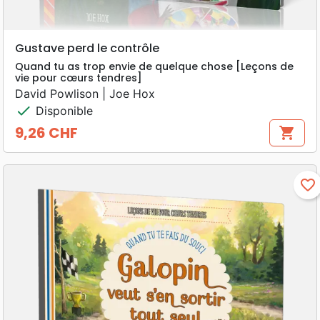
Gustave perd le contrôle
Quand tu as trop envie de quelque chose [Leçons de
vie pour cœurs tendres]
David Powlison | Joe Hox
check
Disponible
9,26 CHF
shopping_cart
Prix
favorite_border