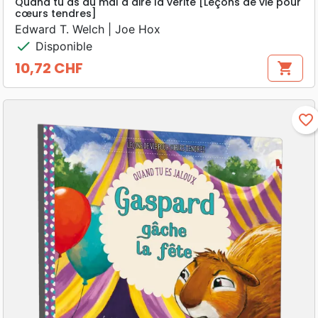
Quand tu as du mal à dire la vérité [Leçons de vie pour
cœurs tendres]
Edward T. Welch | Joe Hox
check
Disponible
10,72 CHF
shopping_cart
Prix
favorite_border