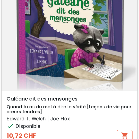
Galéane dit des mensonges
Quand tu as du mal à dire la vérité [Leçons de vie pour
cœurs tendres]
Edward T. Welch | Joe Hox
check
Disponible
10,72 CHF
shopping_cart
Prix