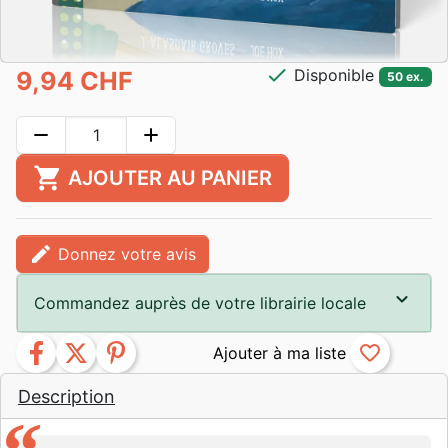
check
Disponible
9,94 CHF
50 ex.
remove
add
shopping_cart
AJOUTER AU PANIER
edit
Donnez votre avis
Commandez auprès de votre librairie locale
facebook
twitter
pinterest
favorite_border
Description