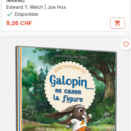
tendres]
Edward T. Welch | Joe Hox
check
Disponible
9,26 CHF
shopping_cart
Prix
favorite_border