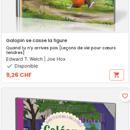
Galopin se casse la figure
Quand tu n’y arrives pas [Leçons de vie pour cœurs
tendres]
Edward T. Welch | Joe Hox
check
Disponible
9,26 CHF
shopping_cart
Prix
favorite_border