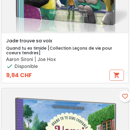
Jade trouve sa voix
Quand tu es timide [Collection Leçons de vie pour
coeurs tendres]
Aaron Sironi | Joe Hox
check
Disponible
9,94 CHF
shopping_cart
Prix
favorite_border