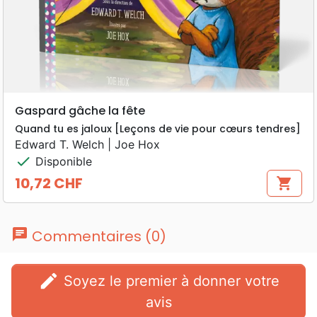
Gaspard gâche la fête
Quand tu es jaloux [Leçons de vie pour cœurs tendres]
Edward T. Welch | Joe Hox
check
Disponible
10,72 CHF
shopping_cart
Prix
chat
Commentaires (0)
edit
Soyez le premier à donner votre
avis