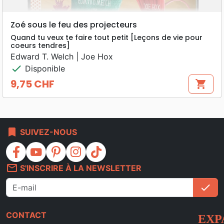
Zoé sous le feu des projecteurs
Quand tu veux te faire tout petit [Leçons de vie pour
coeurs tendres]
Edward T. Welch | Joe Hox
check
Disponible
9,75 CHF
shopping_cart
Prix
bookmark
SUIVEZ-NOUS
facebook
youtube
pinterest
instagram
tiktok
mail_outline
S'INSCRIRE À LA NEWSLETTER
check
S'i
CONTACT