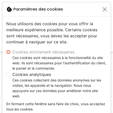
menu
shopping_cart
account_circle
cookie
Paramètres des cookies
Nous utilisons des cookies pour vous offrir la
meilleure expérience possible. Certains cookies
sont nécessaires, vous devez les accepter pour
continuer à naviguer sur ce site.
search
Reche
Cookies strictement nécessaires
Ces cookies sont nécessaires à la fonctionnalité du site
Accueil
Livres
Enfants
4 à 6 ans
web. Ils sont nécessaires pour l'authentification du client,
Thomas s'ouvre aux autres - Quand tu ne penses
le panier et la commande.
qu’à toi [Leçons de vie pour coeurs tendres]
Cookies analytiques
Ces cookies collectent des données anonymes sur les
Thomas s'ouvre aux autres
visites, les appareils et la navigation. Nous nous
Quand tu ne penses qu’à toi [Leçons de
appuyons sur ces données pour améliorer notre site
web.
vie pour coeurs tendres]
En fermant cette fenêtre sans faire de choix, vous acceptez
Auteur :
J. Alasdair Groves
| Illustrateur :
Joe
tous les cookies.
Hox