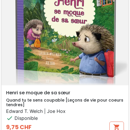
Henri se moque de sa sœur
Quand tu te sens coupable [Leçons de vie pour coeurs
tendres]
Edward T. Welch | Joe Hox
check
Disponible
9,75 CHF
shopping_cart