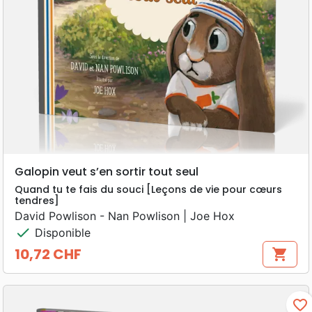
Galopin veut s’en sortir tout seul
Quand tu te fais du souci [Leçons de vie pour cœurs
tendres]
David Powlison - Nan Powlison | Joe Hox
check
Disponible
10,72 CHF
shopping_cart
Prix
favorite_border