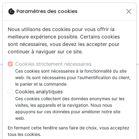
menu
shopping_cart
account_circle
cookie
Paramètres des cookies
Nous utilisons des cookies pour vous offrir la
meilleure expérience possible. Certains cookies
sont nécessaires, vous devez les accepter pour
continuer à naviguer sur ce site.
search
Reche
Cookies strictement nécessaires
Ces cookies sont nécessaires à la fonctionnalité du site
Accueil
Livres
Erudition
web. Ils sont nécessaires pour l'authentification du client,
Sciences du langage et l'étude de la Bible (Les) -
le panier et la commande.
[2e édition révisée et augmentée]
Cookies analytiques
Ces cookies collectent des données anonymes sur les
Les Sciences du langage et l'étude de
visites, les appareils et la navigation. Nous nous
la Bible
appuyons sur ces données pour améliorer notre site
web.
[2e édition révisée et augmentée]
En fermant cette fenêtre sans faire de choix, vous acceptez
Auteur :
Sylvain Romerowski
tous les cookies.