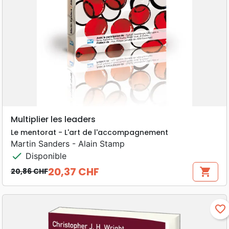
Multiplier les leaders
Le mentorat - L'art de l'accompagnement
Martin Sanders - Alain Stamp
check
Disponible
20,37 CHF
shopping_cart
20,86 CHF
Prix de base
Prix
favorite_border