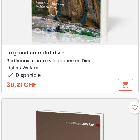
Le grand complot divin
Redécouvrir notre vie cachée en Dieu
Dallas Willard
check
Disponible
30,21 CHF
shopping_cart
Prix
favorite_border