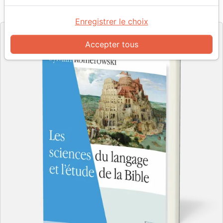
Référence
EXL0530
EAN
9782755005301
Excelsis
Editeur
Enregistrer le choix
Accepter tous