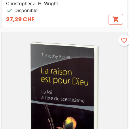
Christopher J. H. Wright
check
Disponible
27,29 CHF
shopping_cart
Prix
favorite_border