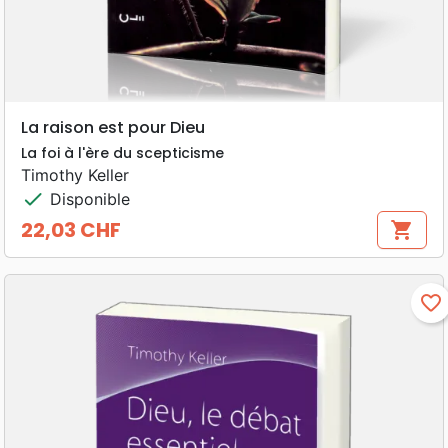
La raison est pour Dieu
La foi à l'ère du scepticisme
Timothy Keller
check
Disponible
22,03 CHF
shopping_cart
Prix
favorite_border