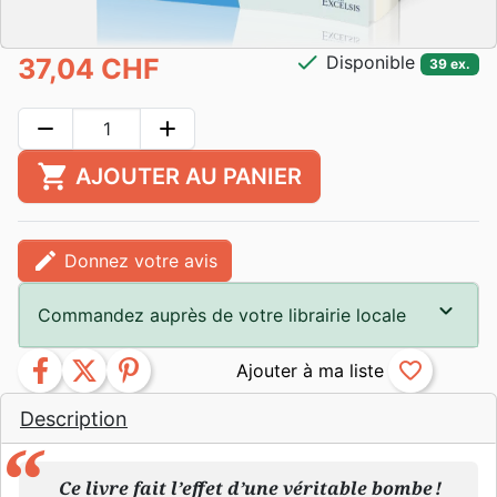
check
Disponible
37,04 CHF
39 ex.
remove
add
shopping_cart
AJOUTER AU PANIER
edit
Donnez votre avis
Commandez auprès de votre librairie locale
facebook
twitter
pinterest
favorite_border
Description
Ce livre fait l’effet d’une véritable bombe !