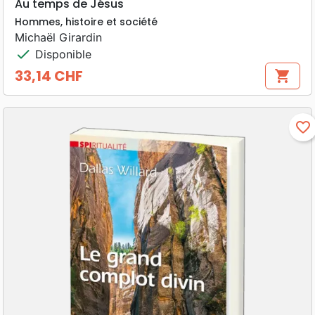
Au temps de Jésus
Hommes, histoire et société
Michaël Girardin
check
Disponible
33,14 CHF
shopping_cart
Prix
favorite_border