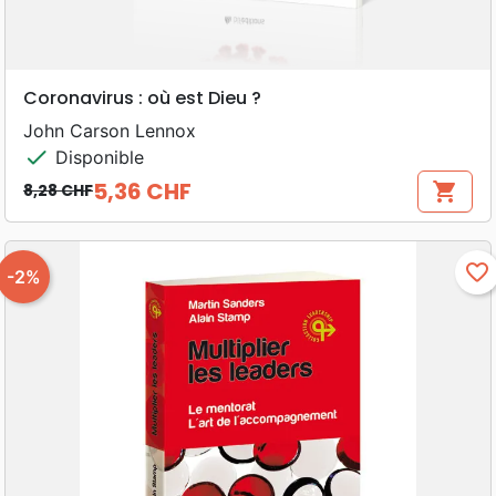
Coronavirus : où est Dieu ?
John Carson Lennox
check
Disponible
5,36 CHF
shopping_cart
8,28 CHF
Prix de base
Prix
favorite_border
-2%