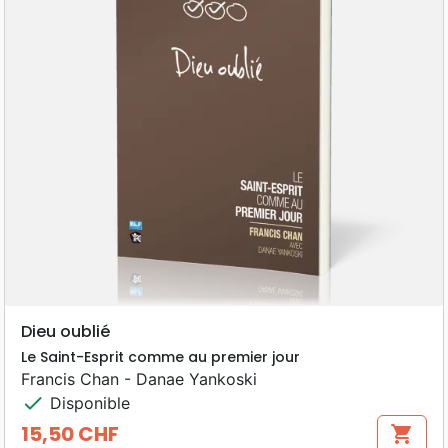
Dieu oublié
Le Saint-Esprit comme au premier jour
Francis Chan - Danae Yankoski
check
Disponible
15,50 CHF
shopping_cart
Prix