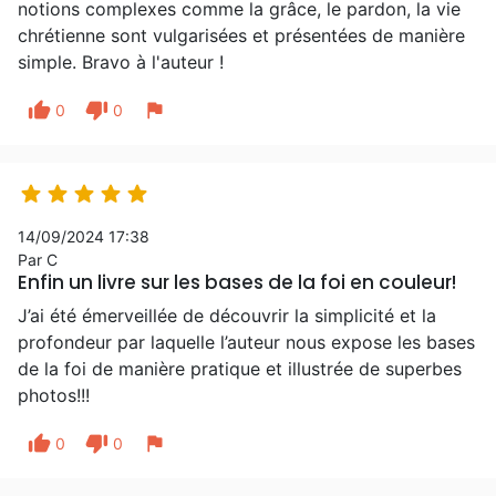
notions complexes comme la grâce, le pardon, la vie
chrétienne sont vulgarisées et présentées de manière
simple. Bravo à l'auteur !
thumb_up
thumb_down
flag
0
0





14/09/2024 17:38
Par C
Enfin un livre sur les bases de la foi en couleur!
J’ai été émerveillée de découvrir la simplicité et la
profondeur par laquelle l’auteur nous expose les bases
de la foi de manière pratique et illustrée de superbes
photos!!!
thumb_up
thumb_down
flag
0
0