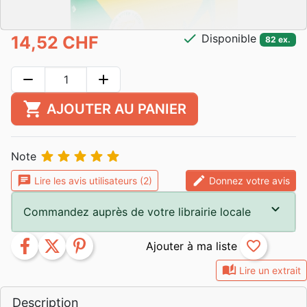
check
Disponible
14,52 CHF
82 ex.
remove
add
shopping_cart
AJOUTER AU PANIER





Note
chat
edit
Lire les avis utilisateurs (2)
Donnez votre avis
Commandez auprès de votre librairie locale
facebook
twitter
pinterest
favorite_border
auto_stories
Lire un extrait
Description