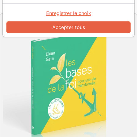
Référence
MPE7043
EAN
9782889670437
Motivé par l'Essentiel
Editeur
Enregistrer le choix
Accepter tous