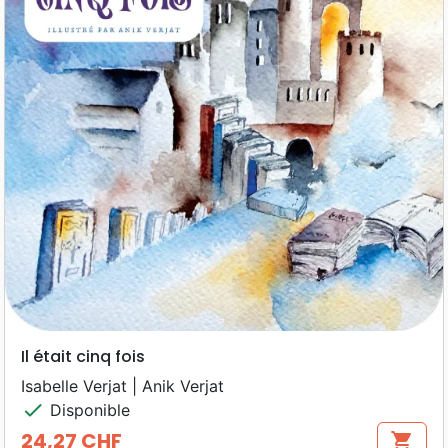
Il était cinq fois
Isabelle Verjat | Anik Verjat
check
Disponible
24,27 CHF
shopping_cart