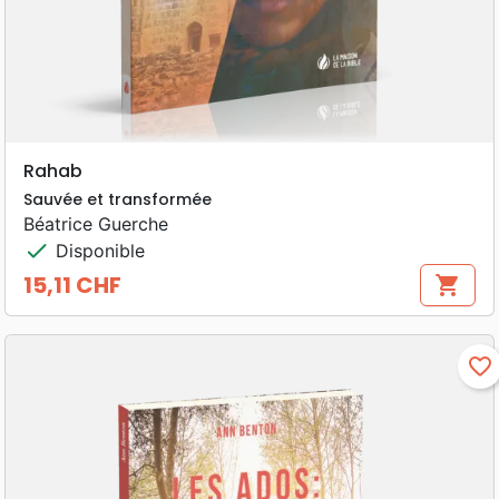
Rahab
Sauvée et transformée
Béatrice Guerche
check
Disponible
15,11 CHF
shopping_cart
Prix
favorite_border