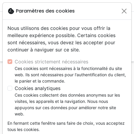
menu
shopping_cart
account_circle
cookie
Paramètres des cookies
Nous utilisons des cookies pour vous offrir la
meilleure expérience possible. Certains cookies
sont nécessaires, vous devez les accepter pour
continuer à naviguer sur ce site.
search
Reche
Cookies strictement nécessaires
Ces cookies sont nécessaires à la fonctionnalité du site
Accueil
Livres
Edification
Croissance spirituelle
web. Ils sont nécessaires pour l'authentification du client,
Bases de la foi pour une vie transformée (Les) - 70
le panier et la commande.
questions pour aller + loin
Cookies analytiques
Ces cookies collectent des données anonymes sur les
Les bases de la foi pour une vie
visites, les appareils et la navigation. Nous nous
transformée
appuyons sur ces données pour améliorer notre site
web.
70 questions pour aller + loin
En fermant cette fenêtre sans faire de choix, vous acceptez
Auteur :
Didier Gern
tous les cookies.