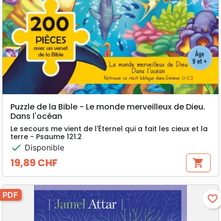
Puzzle de la Bible - Le monde merveilleux de Dieu.
Dans l'océan
Le secours me vient de l'Éternel qui a fait les cieux et la
terre - Psaume 121.2
check
Disponible
19,89 CHF
shopping_cart
Prix
PDF
favorite_border