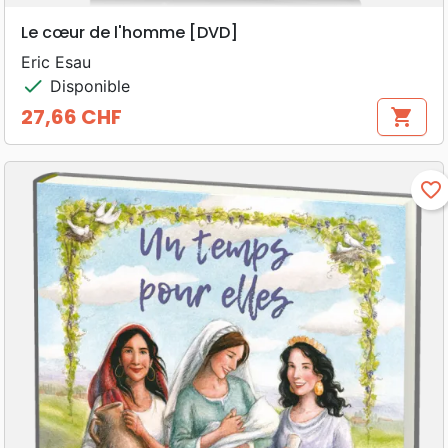
Le cœur de l'homme [DVD]
Eric Esau
check
Disponible
27,66 CHF
shopping_cart
Prix
favorite_border