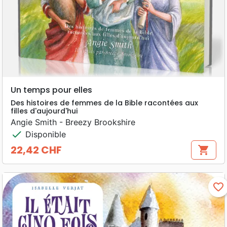
Un temps pour elles
Des histoires de femmes de la Bible racontées aux
filles d'aujourd'hui
Angie Smith - Breezy Brookshire
check
Disponible
22,42 CHF
shopping_cart
Prix
favorite_border