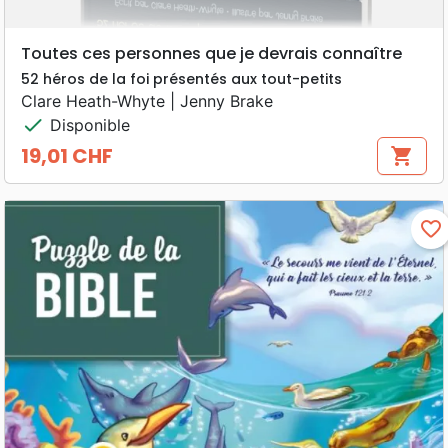
Toutes ces personnes que je devrais connaître
52 héros de la foi présentés aux tout-petits
Clare Heath-Whyte | Jenny Brake
check
Disponible
19,01 CHF
shopping_cart
Prix
favorite_border