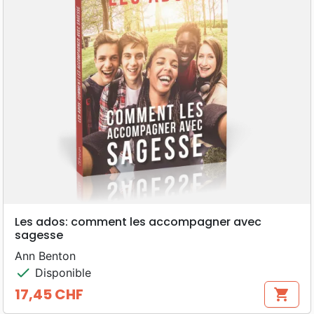
Les ados: comment les accompagner avec
sagesse
Ann Benton
check
Disponible
17,45 CHF
shopping_cart
Prix