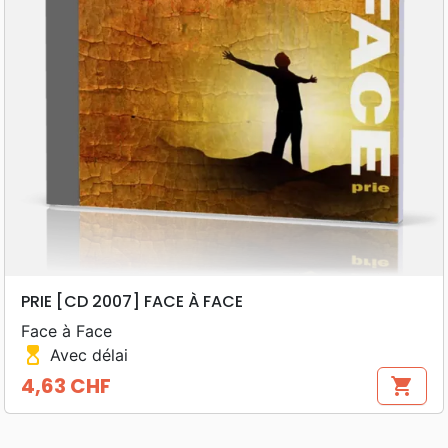
PRIE [CD 2007] FACE À FACE
Face à Face
hourglass_top
Avec délai
4,63 CHF
shopping_cart
Prix