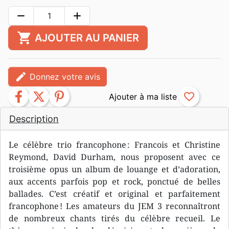
remove
add
shopping_cart
AJOUTER AU PANIER
edit
Donnez votre avis
facebook
twitter
pinterest
favorite_border
Description
Le célèbre trio francophone : Francois et Christine
Reymond, David Durham, nous proposent avec ce
troisième opus un album de louange et d’adoration,
aux accents parfois pop et rock, ponctué de belles
ballades. C’est créatif et original et parfaitement
francophone ! Les amateurs du JEM 3 reconnaîtront
de nombreux chants tirés du célèbre recueil. Le