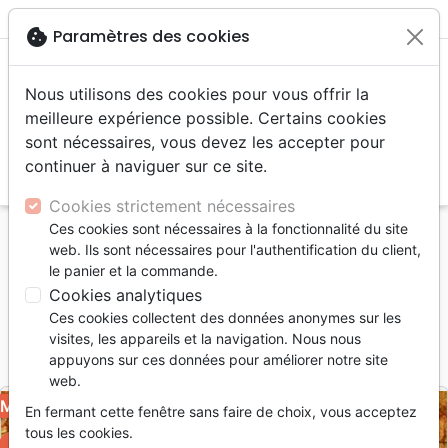
menu
shopping_cart
account_circle
cookie
Paramètres des cookies
Nous utilisons des cookies pour vous offrir la
meilleure expérience possible. Certains cookies
sont nécessaires, vous devez les accepter pour
continuer à naviguer sur ce site.
search
Reche
Cookies strictement nécessaires
Ces cookies sont nécessaires à la fonctionnalité du site
Accueil
Musique
Louange, Adoration
Prie [MP3]
web. Ils sont nécessaires pour l'authentification du client,
le panier et la commande.
Prie [MP3]
Cookies analytiques
Artiste :
Face à Face
Ces cookies collectent des données anonymes sur les
visites, les appareils et la navigation. Nous nous
Référence
JEM6076-MP3
EAN
9990010384997
appuyons sur ces données pour améliorer notre site
Jeunesse en Mission - JEM
Editeur
web.
MP3
En fermant cette fenêtre sans faire de choix, vous acceptez
tous les cookies.