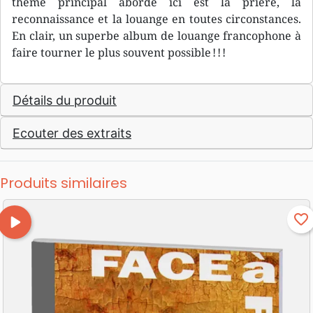
thème principal abordé ici est la prière, la
reconnaissance et la louange en toutes circonstances.
En clair, un superbe album de louange francophone à
faire tourner le plus souvent possible ! ! !
Détails du produit
Ecouter des extraits
Produits similaires
play_arrow
favorite_border