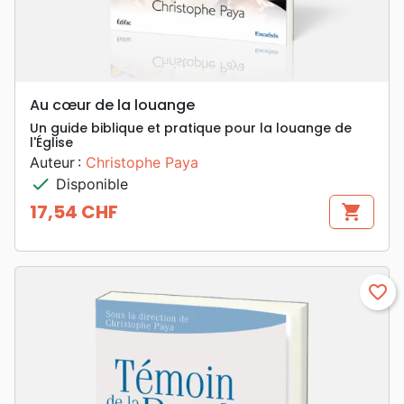
Au cœur de la louange
Un guide biblique et pratique pour la louange de
l'Église
Auteur :
Christophe Paya
check
Disponible
17,54 CHF
shopping_cart
Prix
favorite_border