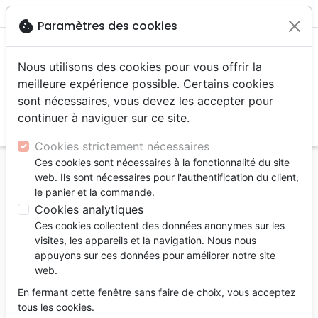
menu
shopping_cart
account_circle
cookie
Paramètres des cookies
Nous utilisons des cookies pour vous offrir la
meilleure expérience possible. Certains cookies
sont nécessaires, vous devez les accepter pour
continuer à naviguer sur ce site.
search
Reche
Cookies strictement nécessaires
Ces cookies sont nécessaires à la fonctionnalité du site
Accueil
Auteurs
Paya Christophe
web. Ils sont nécessaires pour l'authentification du client,
le panier et la commande.
Christophe Paya
Cookies analytiques
Liste des produits par auteur
Ces cookies collectent des données anonymes sur les
visites, les appareils et la navigation. Nous nous
tune
Filtrer
appuyons sur ces données pour améliorer notre site
web.
Matthieu
Dictionnaires
Service
En fermant cette fenêtre sans faire de choix, vous acceptez
tous les cookies.