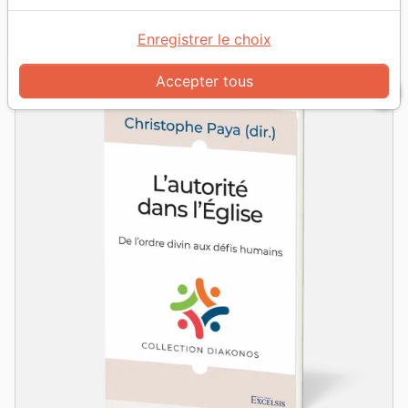
grid_view
table_rows
Vue :
Enregistrer le choix
Accepter tous
favorite_border