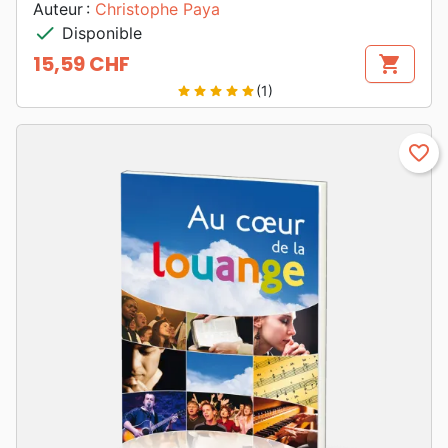
Auteur :
Christophe Paya
check
Disponible
15,59 CHF
shopping_cart
Prix
(1)
star
star
star
star
star
favorite_border