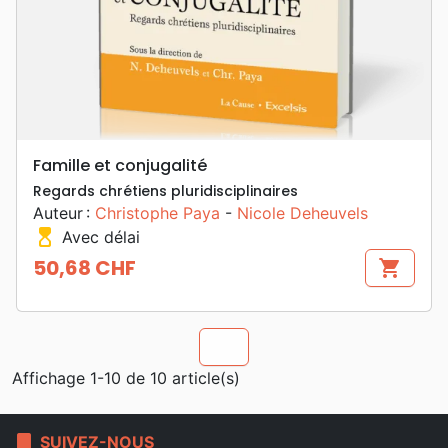
Famille et conjugalité
Regards chrétiens pluridisciplinaires
Auteur :
Christophe Paya
-
Nicole Deheuvels
hourglass_top
Avec délai
50,68 CHF
shopping_cart
Prix
chevron_u
Affichage 1-10 de 10 article(s)
bookmark
SUIVEZ-NOUS