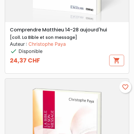
Comprendre Matthieu 14-28 aujourd'hui
[coll. La Bible et son message]
Auteur :
Christophe Paya
check
Disponible
24,37 CHF
shopping_cart
Prix
favorite_border