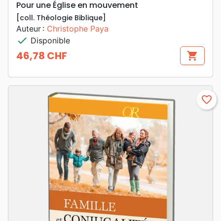
Pour une Église en mouvement
[coll. Théologie Biblique]
Auteur :
Christophe Paya
check
Disponible
46,78 CHF
shopping_cart
Prix
favorite_border