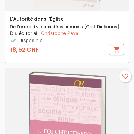
L'Autorité dans l’Église
De l’ordre divin aux défis humains [Coll. Diakonos]
Dir. éditorial :
Christophe Paya
check
Disponible
18,52 CHF
shopping_cart
Prix
favorite_border