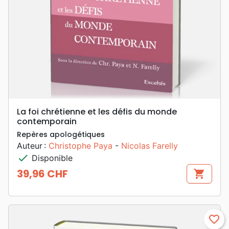
La foi chrétienne et les défis du monde
contemporain
Repères apologétiques
Auteur :
Christophe Paya
-
Nicolas Farelly
check
Disponible
39,96 CHF
shopping_cart
Prix
favorite_border