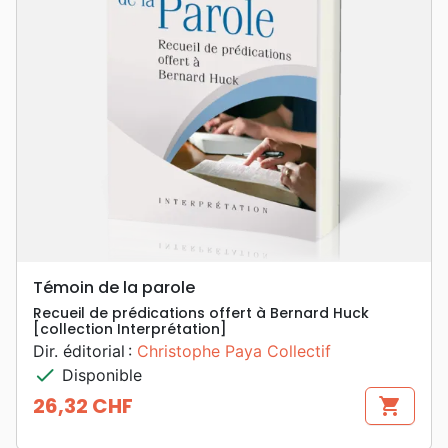
Témoin de la parole
Recueil de prédications offert à Bernard Huck
[collection Interprétation]
Dir. éditorial :
Christophe Paya
Collectif
check
Disponible
26,32 CHF
shopping_cart
Prix