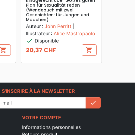
Kindgerecht über Gottes guten
Plan für Sexualität reden
(Wendebuch mit zwei
Geschichten: für Jungen und
Mädchen)
Auteur :
John Perritt
|
Illustrateur :
Alice Mastropaolo
check
Disponible
20,37 CHF
shopping_cart
shopping_cart
Prix
e
S'INSCRIRE À LA NEWSLETTER
check
S'inscrire
VOTRE COMPTE
Informations personnelles
Retours produit