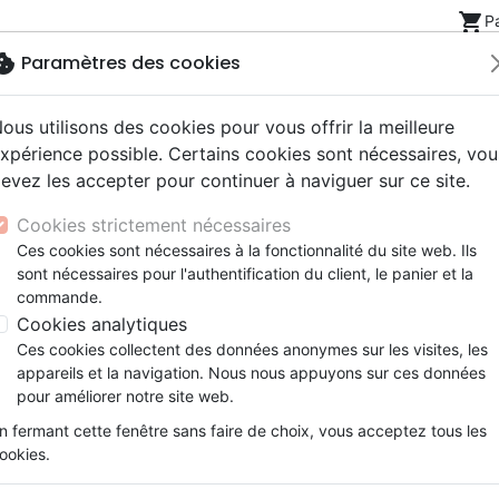
shopping_cart
P
okie
Paramètres des cookies
ous utilisons des cookies pour vous offrir la meilleure
Nouveautés
Bibles
Livres
eBooks
Jeunesse
xpérience possible. Certains cookies sont nécessaires, vou
evez les accepter pour continuer à naviguer sur ce site.
eaux Testaments
ine
lité
 ans
lations
ns animés
s
Etude biblique
Bandes dessinées
Découverte de la foi
Adolescents, jeunes
Rap, Hip-hop
Films, fiction
Jeux
Cookies strictement nécessaires
ons
cation
e
2 ans
ry, Latino, Folk
gnement, conférences
elisation
Segond 21
Famille, couple
Méditations
Bibles jeunesse
Instrumental
Documentaires, reportage
Accessoires de Bible
Ces cookies sont nécessaires à la fonctionnalité du site web. Ils
iles
e
esse
ro
iels
Segond
Souffrance, Relation d'aide
Souffrance, Relation d'aide
Louange, Adoration
Papeterie
 Perritt
sont nécessaires pour l'authentification du client, le panier et la
k
elisation
ue
esse
NEG
Santé
Psychologie
Hardrock, Métal
commande.
Perritt a travaillé parmi la jeunesse pendant plus de 
cations
ts
le, Couple
l, Soul
Darby
Ethique, société, politique
Apologétique
Pop, Rock
Cookies analytiques
rd’hui le directeur des publications de l’organisation
R
ation
Événements actuels
Ces cookies collectent des données anonymes sur les visites, les
ries
et l’animateur d’un podcast destiné aux personnes qui
appareils et la navigation. Nous nous appuyons sur ces données
.
pour améliorer notre site web.
n fermant cette fenêtre sans faire de choix, vous acceptez tous les
ookies.
 des produits par auteur